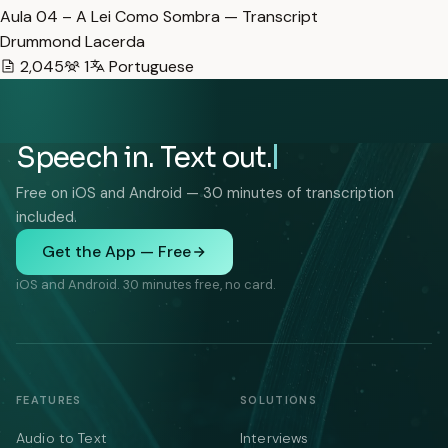
Aula 04 – A Lei Como Sombra — Transcript
Drummond Lacerda
2,045
1
Portuguese
Speech in. Text out.
Free on iOS and Android — 30 minutes of transcription
included.
Get the App — Free
iOS and Android. 30 minutes free, no card.
FEATURES
SOLUTIONS
Audio to Text
Interviews