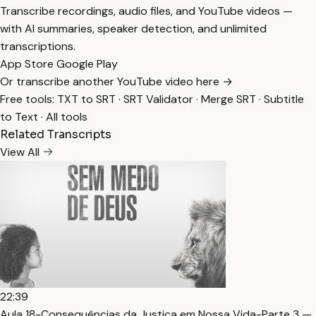
Transcribe recordings, audio files, and YouTube videos —
with AI summaries, speaker detection, and unlimited
transcriptions.
App Store
Google Play
Or transcribe another YouTube video here →
Free tools:
TXT to SRT
·
SRT Validator
·
Merge SRT
·
Subtitle
to Text
·
All tools
Related Transcripts
View All
22:39
Aula 18-Consequências da Justiça em Nossa Vida-Parte 3 —