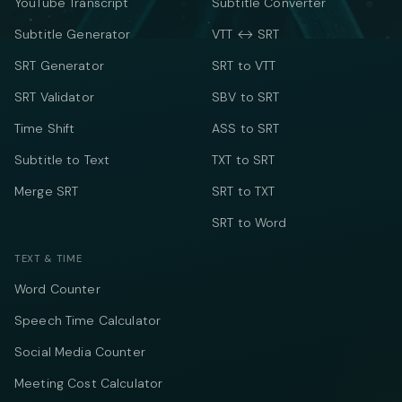
YouTube Transcript
Subtitle Converter
Subtitle Generator
VTT ↔ SRT
SRT Generator
SRT to VTT
SRT Validator
SBV to SRT
Time Shift
ASS to SRT
Subtitle to Text
TXT to SRT
Merge SRT
SRT to TXT
SRT to Word
TEXT & TIME
Word Counter
Speech Time Calculator
Social Media Counter
Meeting Cost Calculator