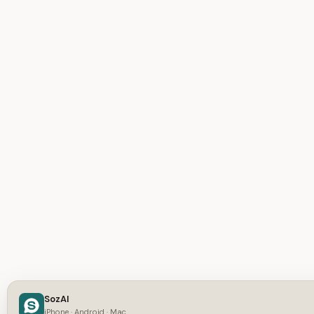
SozAI
iPhone · Android · Mac