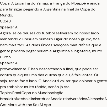
Copa. A Espanha do Yamau, a França do Mbappé e ainda
para finalizar pegando a Argentina na final da Copa do
Mundo.
00:43
Speaker A
Agora, se os deuses do futebol estiverem do nosso lado,
mantendo o Brasil em primeiro lugar do nosso grupo, fica
bem mais fácil. As duas únicas seleções mais difíceis que a
gente poderia pegar seriam a Argentina e Inglaterra, muito
00:55
Speaker A
provavelmente. E isso descartando a final, que pode ser
contra qualquer uma das outras que eu já falei antes. Ou
seja, tanto faz o lado. O Ancelotti vai ter que colocar a gente
pra trabalhar muito rápido, senão já era.
Topics:
Brasil
Copa do Mundo
seleção
brasileira
futebol
eliminatórias
Ancelotti
adversários
Alemanha
A
Get More with the SozAI App