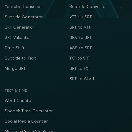
YouTube Transcript
Subtitle Converter
Subtitle Generator
VTT ↔ SRT
SRT Generator
SRT to VTT
SRT Validator
SBV to SRT
Time Shift
ASS to SRT
Subtitle to Text
TXT to SRT
Merge SRT
SRT to TXT
SRT to Word
TEXT & TIME
Word Counter
Speech Time Calculator
Social Media Counter
Meeting Cost Calculator