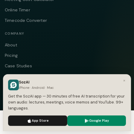
Online Timer
Timecode Converter
COMPANY
About
Pricing
Case Studies
Compare
×
SozAI
Alternatives
iPhone · Android · Mac
Get the SozAI app — 30 minutes of free AI transcription for your
Contact
own audio: lectures, meetings, voice memos and YouTube. 99+
Blog
languages.
Privacy
We use cookies to enhance your experience.
Privacy Policy
App Store
Google Play
Accept
Settings
Terms