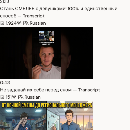
21:13
Стань СМЕЛЕЕ с девушками! 100% и единственный
способ — Transcript
1,924
1
Russian
0:43
Не задавай их себе перед сном — Transcript
151
1
Russian