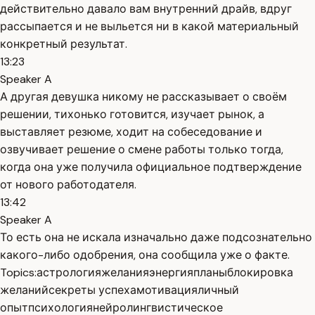
действительно давало вам внутренний драйв, вдруг
рассыпается и не выльется ни в какой материальный
конкретный результат.
13:23
Speaker A
А другая девушка никому не рассказывает о своём
решении, тихонько готовится, изучает рынок, а
выставляет резюме, ходит на собеседование и
озвучивает решение о смене работы только тогда,
когда она уже получила официальное подтверждение
от нового работодателя.
13:42
Speaker A
То есть она не искала изначально даже подсознательно
какого-либо одобрения, она сообщила уже о факте.
Topics:
астрология
желания
энергия
планы
блокировка
желаний
секреты успеха
мотивация
личный
опыт
психология
нейролингвистическое