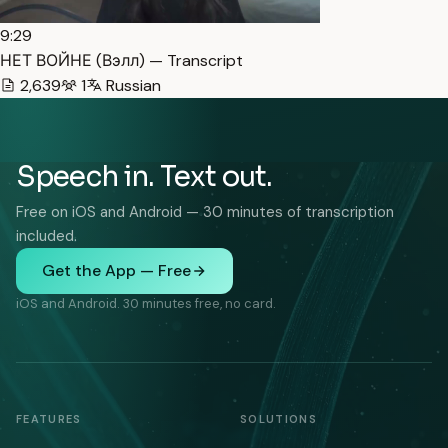
9:29
НЕТ ВОЙНЕ (Вэлл) — Transcript
2,639
1
Russian
Speech in. Text out.
Free on iOS and Android — 30 minutes of transcription
included.
Get the App — Free
iOS and Android. 30 minutes free, no card.
FEATURES
SOLUTIONS