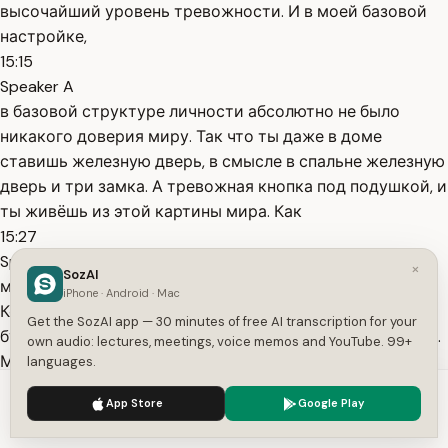
высочайший уровень тревожности. И в моей базовой
настройке,
15:15
Speaker A
в базовой структуре личности абсолютно не было
никакого доверия миру. Так что ты даже в доме
ставишь железную дверь, в смысле в спальне железную
дверь и три замка. А тревожная кнопка под подушкой, и
ты живёшь из этой картины мира. Как
15:27
Speaker A
×
SozAI
может мир разворачиваться к тебе, соответственно?
iPhone · Android · Mac
Конечно, разными тревожными событиями. Иде эти
Get the SozAI app — 30 minutes of free AI transcription for your
будут болеть и постоянно подтверждать твою картину.
own audio: lectures, meetings, voice memos and YouTube. 99+
Мм, что мир - это тревожное место. Действительно,
languages.
здесь постоянно нужно переживать. А с в отношениях
We use cookies to enhance your experience.
Privacy Policy
App Store
Google Play
будут э там, допустим, на партнёра ты не
Accept
Settings
15:44