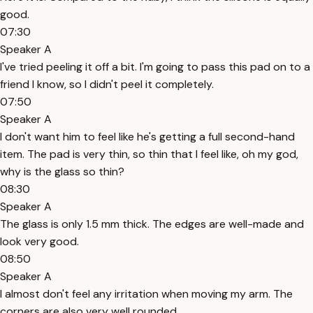
good.
07:30
Speaker A
I've tried peeling it off a bit. I'm going to pass this pad on to a
friend I know, so I didn't peel it completely.
07:50
Speaker A
I don't want him to feel like he's getting a full second-hand
item. The pad is very thin, so thin that I feel like, oh my god,
why is the glass so thin?
08:30
Speaker A
The glass is only 1.5 mm thick. The edges are well-made and
look very good.
08:50
Speaker A
I almost don't feel any irritation when moving my arm. The
corners are also very well rounded.