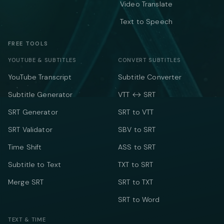
Video Translate
Text to Speech
FREE TOOLS
YOUTUBE & SUBTITLES
CONVERT SUBTITLES
YouTube Transcript
Subtitle Converter
Subtitle Generator
VTT ↔ SRT
SRT Generator
SRT to VTT
SRT Validator
SBV to SRT
Time Shift
ASS to SRT
Subtitle to Text
TXT to SRT
Merge SRT
SRT to TXT
SRT to Word
TEXT & TIME