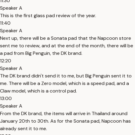
11:30
Speaker A
This is the first glass pad review of the year.
11:40
Speaker A
Next up, there will be a Sonata pad that the Napcoon store
sent me to review, and at the end of the month, there will be
a pad from Big Penguin, the DK brand.
12:20
Speaker A
The DK brand didn't send it to me, but Big Penguin sent it to
me. There will be a Zero model, which is a speed pad, and a
Claw model, which is a control pad.
13:00
Speaker A
From the DK brand, the items will arrive in Thailand around
January 20th to 30th. As for the Sonata pad, Napcoon has
already sent it to me.