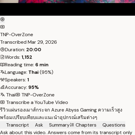
TNP-OverZone
Transcribed
Mar 29, 2026
Duration:
20:00
Words:
1,152
Reading time:
6 min
Language:
Thai
(95%)
Speakers:
1
Accuracy:
95%
Thai
TNP-OverZone
Transcribe a YouTube Video
รีวิวแผ่นรองเมาส์กระจก Azure Abyss Gaming ความเร็วสูง
พร้อมเปรียบเทียบและแนะนำอุปกรณ์เสริมต่างๆ
Transcript
Ask
Summary
Chapters
Questions
Ask about this video. Answers come from its transcript only