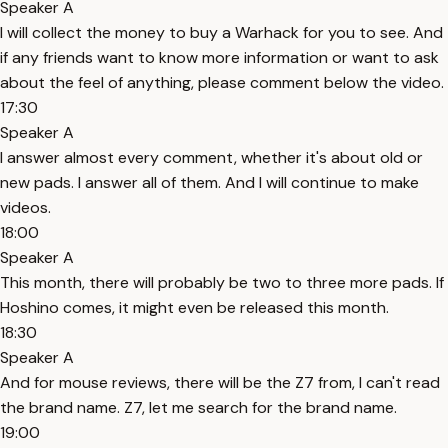
Speaker A
I will collect the money to buy a Warhack for you to see. And
if any friends want to know more information or want to ask
about the feel of anything, please comment below the video.
17:30
Speaker A
I answer almost every comment, whether it's about old or
new pads. I answer all of them. And I will continue to make
videos.
18:00
Speaker A
This month, there will probably be two to three more pads. If
Hoshino comes, it might even be released this month.
18:30
Speaker A
And for mouse reviews, there will be the Z7 from, I can't read
the brand name. Z7, let me search for the brand name.
19:00