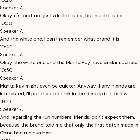
Speaker A
Okay, it's loud, not just a little louder, but much louder.
10:30
Speaker A
And the white one, I can't remember what brand it is.
10:40
Speaker A
Okay, the white one and the Manta Ray have similar sounds.
10:50
Speaker A
Manta Ray might even be quieter. Anyway, if any friends are
interested, I'll put the order link in the description below.
11:00
Speaker A
And regarding the run numbers, friends, don't expect them,
because the brand told me that only the first batch made in
China had run numbers.