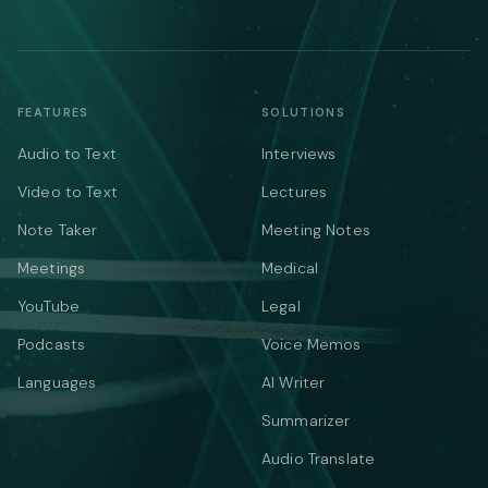
FEATURES
SOLUTIONS
Audio to Text
Interviews
Video to Text
Lectures
Note Taker
Meeting Notes
Meetings
Medical
YouTube
Legal
Podcasts
Voice Memos
Languages
AI Writer
Summarizer
Audio Translate