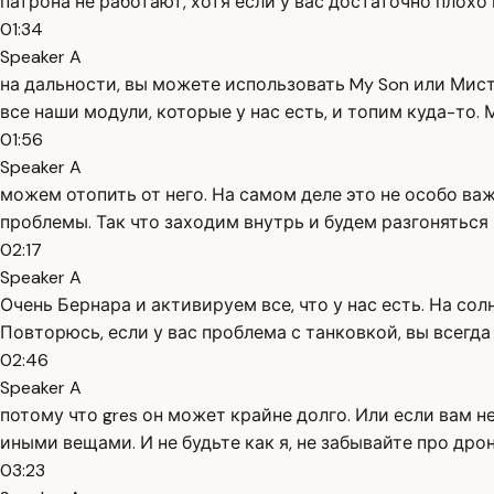
патрона не работают, хотя если у вас достаточно плох
01:34
Speaker A
на дальности, вы можете использовать My Son или Мист
все наши модули, которые у нас есть, и топим куда-то.
01:56
Speaker A
можем отопить от него. На самом деле это не особо важн
проблемы. Так что заходим внутрь и будем разгоняться 
02:17
Speaker A
Очень Бернара и активируем все, что у нас есть. На сол
Повторюсь, если у вас проблема с танковкой, вы всегда 
02:46
Speaker A
потому что gres он может крайне долго. Или если вам н
иными вещами. И не будьте как я, не забывайте про дрон
03:23