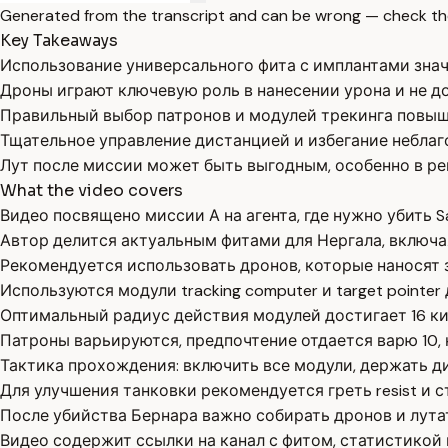
Generated from the transcript and can be wrong — check th
Key Takeaways
Использование универсального фита с имплантами зна
Дроны играют ключевую роль в нанесении урона и не д
Правильный выбор патронов и модулей трекинга повыш
Тщательное управление дистанцией и избегание неблаг
Лут после миссии может быть выгодным, особенно в ре
What the video covers
Видео посвящено миссии А на агента, где нужно убить S
Автор делится актуальным фитами для Нергала, включа
Рекомендуется использовать дронов, которые наносят з
Используются модули tracking computer и target pointer
Оптимальный радиус действия модулей достигает 16 к
Патроны варьируются, предпочтение отдается варю 10,
Тактика прохождения: включить все модули, держать ди
Для улучшения танковки рекомендуется греть resist и 
После убийства Бернара важно собирать дронов и лутат
Видео содержит ссылки на канал с фитом, статистикой