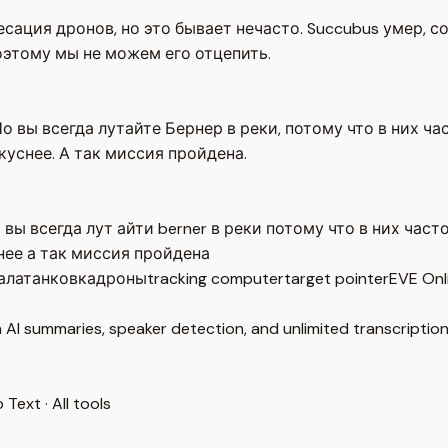
сация дронов, но это бывает нечасто. Succubus умер, со
поэтому мы не можем его отцепить.
 вы всегда лутайте Бернер в реки, потому что в них ча
куснее. А так миссия пройдена.
ы всегда лут айти berner в реки потому что в них част
нее а так миссия пройдена
ала
танковка
дроны
tracking computer
target pointer
EVE Onl
 AI summaries, speaker detection, and unlimited transcription
o Text
·
All tools