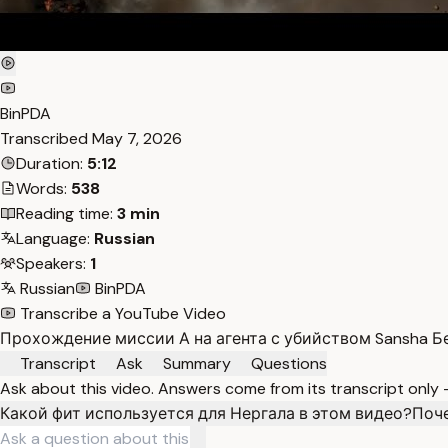
BinPDA
Transcribed
May 7, 2026
Duration:
5:12
Words:
538
Reading time:
3 min
Language:
Russian
Speakers:
1
Russian
BinPDA
Transcribe a YouTube Video
Прохождение миссии А на агента с убийством Sansha Б
Transcript
Ask
Summary
Questions
Ask about this video. Answers come from its transcript only
Какой фит используется для Нергала в этом видео?
Поче