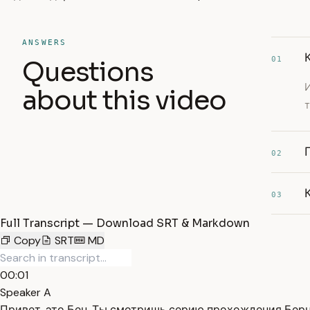
ANSWERS
01
Questions
about this video
т
02
03
Full Transcript — Download SRT & Markdown
Copy
SRT
MD
00:01
Speaker A
Привет, это Бен. Ты смотришь серию прохождения Бернар