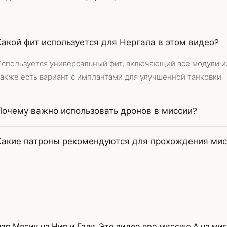
Какой фит используется для Нергала в этом видео?
Используется универсальный фит, включающий все модули из
акже есть вариант с имплантами для улучшенной танковки.
Почему важно использовать дронов в миссии?
Какие патроны рекомендуются для прохождения мис
 Мясик на Нир и Гали. Это видео про миссию А на миг а