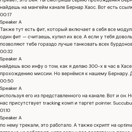
найдешь на мангейм канале Бернар Хаос. Вот есть ссылк
00:17
Speaker A
Также тут есть фит, который включает в себя все модул
один фит — считаешь, купил их все. А если у тебя дово
позволяют тебе гораздо лучше танковать всех бурдонов
00:32
Speaker A
найдешь всю инфу о том, как я делаю 300-х в час в Хасе
прохождению миссии. Но вернёмся к нашему Бернару. Д
00:50
Speaker A
используя его из представленного на канале. Вот и он. 
нас присутствует tracking комп и таргет pointer. Succub
01:10
Speaker A
по нему трекали, это работало. А также скрипт на optima