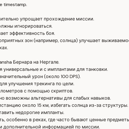
e timestamp.
чительно упрощает прохождение миссии.
олжны игнорироваться.
ает эффективность боя.
оприятных зон (например, солнца) улучшает выживаемо
ках.
ansha Бернара на Нергале.
я универсальные и с имплантами для танковки.
начительный урон (около 100 DPS).
 для улучшения трекинга по цели.
илометров с помощью скриптов.
 но возможны альтернативы для слабых навыков.
станцию около 15 км, избегать солнца из-за структуры.
ставить недорогие импланты.
ь, особенно в реках, где часто бывают ценные предметы
 и дополнительной информацией по миссии.