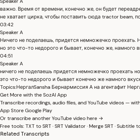
Speaker A
важно. Время от времени, конечно же, он будет переадре
не хватает цирка, чтобы поставить сюда tractor beam, 
03:42
Speaker A
Ничего не поделаешь, придется немножечко проехать. Но
но это что-то недорого и бывает, конечно же, намного в
04:51
Speaker A
ничего не поделаешь придется немножечко проехать но в
это что-то недорого и бывает конечно же намного вкус
Topics:
Нергал
Sansha Бернар
миссия А на агента
фит Нерг
Get More with the SozAI App
Transcribe recordings, audio files, and YouTube videos — with
App Store
Google Play
Or transcribe another YouTube video here →
Free tools:
TXT to SRT
·
SRT Validator
·
Merge SRT
·
Subtitle t
Related Transcripts