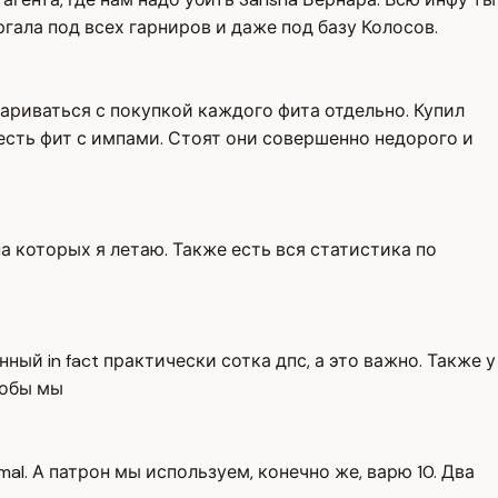
ргала под всех гарниров и даже под базу Колосов.
париваться с покупкой каждого фита отдельно. Купил
е есть фит с импами. Стоят они совершенно недорого и
на которых я летаю. Также есть вся статистика по
ный in fact практически сотка дпс, а это важно. Также у
тобы мы
mal. А патрон мы используем, конечно же, варю 10. Два