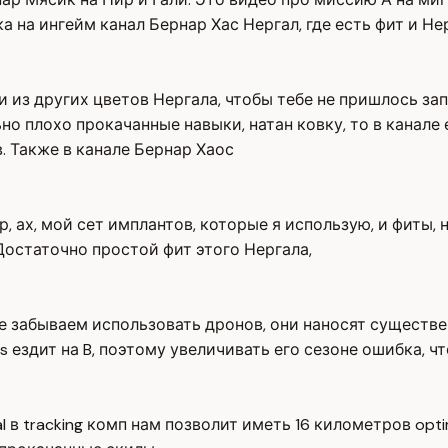
а на ингейм канал Бернар Хас Нергал, где есть фит и Не
и из других цветов Нергала, чтобы тебе не пришлось за
льно плохо прокачанные навыки, натан ковку, то в канал
. Также в канале Бернар Хаос
р, ах, мой сет имплантов, которые я использую, и фиты, 
остаточно простой фит этого Нергала,
Не забываем использовать дронов, они наносят существен
us ездит на B, поэтому увеличивать его сезоне ошибка, ч
l в tracking комп нам позволит иметь 16 километров opti