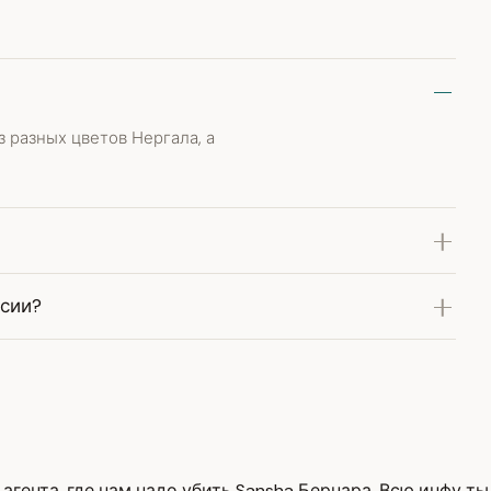
 разных цветов Нергала, а
сии?
гента, где нам надо убить Sansha Бернара. Всю инфу ты