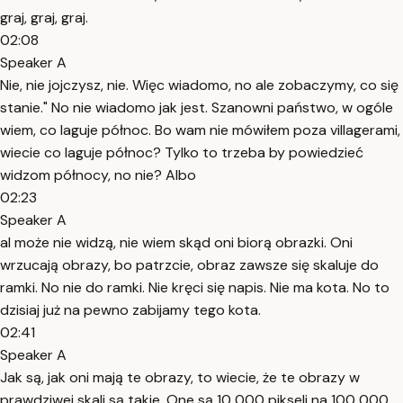
graj, graj, graj.
02:08
Speaker A
Nie, nie jojczysz, nie. Więc wiadomo, no ale zobaczymy, co się
stanie." No nie wiadomo jak jest. Szanowni państwo, w ogóle
wiem, co laguje północ. Bo wam nie mówiłem poza villagerami,
wiecie co laguje północ? Tylko to trzeba by powiedzieć
widzom północy, no nie? Albo
02:23
Speaker A
al może nie widzą, nie wiem skąd oni biorą obrazki. Oni
wrzucają obrazy, bo patrzcie, obraz zawsze się skaluje do
ramki. No nie do ramki. Nie kręci się napis. Nie ma kota. No to
dzisiaj już na pewno zabijamy tego kota.
02:41
Speaker A
Jak są, jak oni mają te obrazy, to wiecie, że te obrazy w
prawdziwej skali są takie. One są 10 000 pikseli na 100 000