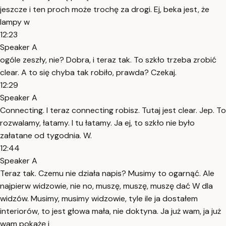
jeszcze i ten proch może trochę za drogi. Ej, beka jest, że
lampy w
12:23
Speaker A
ogóle zeszły, nie? Dobra, i teraz tak. To szkło trzeba zrobić
clear. A to się chyba tak robiło, prawda? Czekaj.
12:29
Speaker A
Connecting. I teraz connecting robisz. Tutaj jest clear. Jep. To
rozwalamy, łatamy. I tu łatamy. Ja ej, to szkło nie było
załatane od tygodnia. W.
12:44
Speaker A
Teraz tak. Czemu nie działa napis? Musimy to ogarnąć. Ale
najpierw widzowie, nie no, muszę, muszę, muszę dać W dla
widzów. Musimy, musimy widzowie, tyle ile ja dostałem
interiorów, to jest głowa mała, nie doktyna. Ja już wam, ja już
wam pokażę i