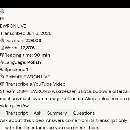
EWRON LIVE
Transcribed
Jun 6, 2026
Duration:
226:03
Words:
17,876
Reading time:
90 min
Language:
Polish
Speakers:
1
Polish
EWRON LIVE
Transcribe a YouTube Video
Stream QSMP EWRON o wskrzeszeniu kota, budowie ołtarza i
mechanizmach systemu w grze Cinema. Akcja pełna humoru i
side questów.
Transcript
Ask
Summary
Questions
Ask about this video. Answers come from its transcript only
— with the timestamp, so you can check them.