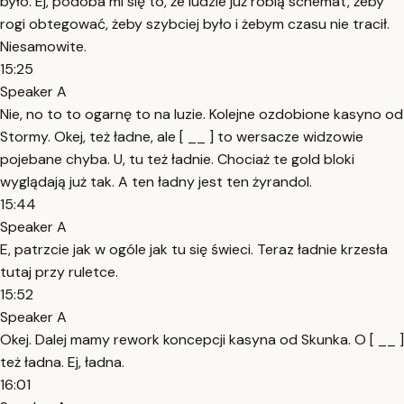
było. Ej, podoba mi się to, że ludzie już robią schemat, żeby
rogi obtegować, żeby szybciej było i żebym czasu nie tracił.
Niesamowite.
15:25
Speaker A
Nie, no to to ogarnę to na luzie. Kolejne ozdobione kasyno od
Stormy. Okej, też ładne, ale [ __ ] to wersacze widzowie
pojebane chyba. U, tu też ładnie. Chociaż te gold bloki
wyglądają już tak. A ten ładny jest ten żyrandol.
15:44
Speaker A
E, patrzcie jak w ogóle jak tu się świeci. Teraz ładnie krzesła
tutaj przy ruletce.
15:52
Speaker A
Okej. Dalej mamy rework koncepcji kasyna od Skunka. O [ __ ]
też ładna. Ej, ładna.
16:01