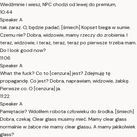
Wiedźminie i wiesz, NPC chodzi od lewej do premium,
10:44
Speaker A
tak zaraz. O, będzie padać. [śmiech] Kopset biega w sumie.
Czemu nie? Dobra, widzowie, mamy rzeczy do zrobienia. I
teraz, widzowie, i teraz, teraz, teraz po pierwsze trzeba mam.
Do I look good now?
11:06
Speaker A
What the fuck? Co to [cenzura] jest? Zdejmuję tę
propagandę. Co jest? Dobra, naprawiam, widzowie, żabkę.
Pierwsze co. O [cenzura] ja.
11:22
Speaker A
Pamiętacie? Wdoliłem robota człowieku do środka. [śmiech]
Dobra, czekaj. Clear glass musimy mieć. Mamy clear glass
normalnie w żabce nie mamy clear glassu. A mamy jakikolwiek
glass?