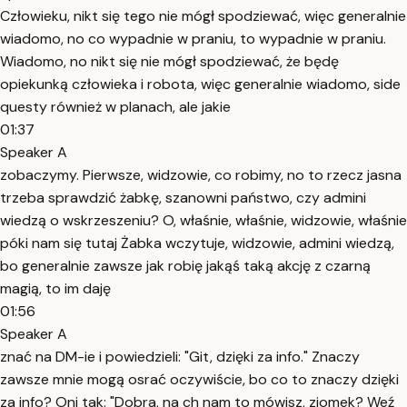
Człowieku, nikt się tego nie mógł spodziewać, więc generalnie
wiadomo, no co wypadnie w praniu, to wypadnie w praniu.
Wiadomo, no nikt się nie mógł spodziewać, że będę
opiekunką człowieka i robota, więc generalnie wiadomo, side
questy również w planach, ale jakie
01:37
Speaker A
zobaczymy. Pierwsze, widzowie, co robimy, no to rzecz jasna
trzeba sprawdzić żabkę, szanowni państwo, czy admini
wiedzą o wskrzeszeniu? O, właśnie, właśnie, widzowie, właśnie
póki nam się tutaj Żabka wczytuje, widzowie, admini wiedzą,
bo generalnie zawsze jak robię jakąś taką akcję z czarną
magią, to im daję
01:56
Speaker A
znać na DM-ie i powiedzieli: "Git, dzięki za info." Znaczy
zawsze mnie mogą osrać oczywiście, bo co to znaczy dzięki
za info? Oni tak: "Dobra, na ch nam to mówisz, ziomek? Weź