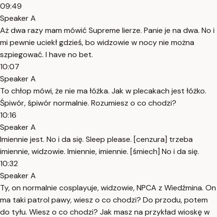
09:49
Speaker A
Aż dwa razy mam mówić Supreme lierze. Panie je na dwa. No i
mi pewnie uciekł gdzieś, bo widzowie w nocy nie można
szpiegować. I have no bet.
10:07
Speaker A
To chłop mówi, że nie ma łóżka. Jak w plecakach jest łóżko.
Śpiwór, śpiwór normalnie. Rozumiesz o co chodzi?
10:16
Speaker A
Imiennie jest. No i da się. Sleep please. [cenzura] trzeba
imiennie, widzowie. Imiennie, imiennie. [śmiech] No i da się.
10:32
Speaker A
Ty, on normalnie cosplayuje, widzowie, NPCA z Wiedźmina. On
ma taki patrol pawy, wiesz o co chodzi? Do przodu, potem
do tyłu. Wiesz o co chodzi? Jak masz na przykład wioskę w