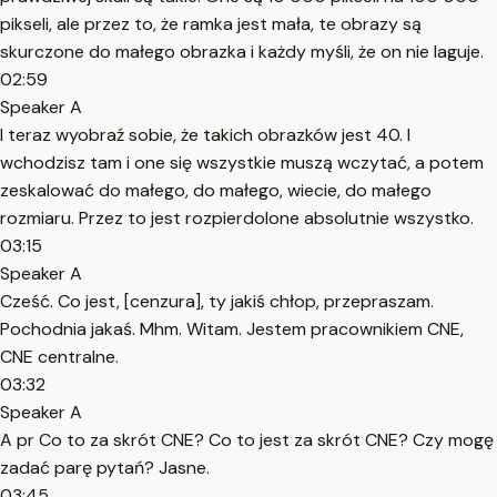
pikseli, ale przez to, że ramka jest mała, te obrazy są
skurczone do małego obrazka i każdy myśli, że on nie laguje.
02:59
Speaker A
I teraz wyobraź sobie, że takich obrazków jest 40. I
wchodzisz tam i one się wszystkie muszą wczytać, a potem
zeskalować do małego, do małego, wiecie, do małego
rozmiaru. Przez to jest rozpierdolone absolutnie wszystko.
03:15
Speaker A
Cześć. Co jest, [cenzura], ty jakiś chłop, przepraszam.
Pochodnia jakaś. Mhm. Witam. Jestem pracownikiem CNE,
CNE centralne.
03:32
Speaker A
A pr Co to za skrót CNE? Co to jest za skrót CNE? Czy mogę
zadać parę pytań? Jasne.
03:45