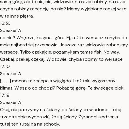
samą górę, ale to nie, nie, widzowie, na razie robimy, na razie
chyba robimy recepcję, no nie? Mamy wyjebione raczej w te
w te inne piętra,
16:53
Speaker A
no nie? Wnętrze, kasyna i góra. Ej, też to wersacze chyba do
mnie najbardziej przemawia. Jeszcze raz widzowie zobaczmy
wersace. Tylko czekajcie, pozamykam tamte fish. No way.
Czekaj, czekaj, czekaj. Widzowie, chyba robimy to wersace.
17:10
Speaker A
[ __ ] mocno ta recepcja wygląda. I też taki wygaszony
klimat. Wiesz o co chodzi? Pokaż tą górę. Te świecące bloki.
17:19
Speaker A
Okej, nie patrzymy na ściany, bo ściany to wiadomo. Tutaj
trzeba sobie wyobrazić, że są ściany. Żyrandol siedzenia
tutaj ten tutaj na na schody.