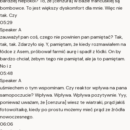
bardziej niepokoi? To, że [cenzura] w bazie francuskiej są
bombowce. To jest większy dyskomfort dla mnie. Więc nie
tak. Czy
05:29
Speaker A
zauważył pan coś, czego nie powinien pan pamiętać? Tak,
tak, tak. Zdarzyło się. Y, pamiętam, że kiedy rozmawiałem na
łódce z Asem, próbował farmić aurę i spadł z łódki. On by
bardzo chciał, żebym tego nie pamiętał, ale ja to pamiętam.
No i z
05:48
Speaker A
uśmiechem o tym wspominam. Czy reaktor wpływa na pana
samopoczucie? Wpływa. Wpływa. Wpływa pozytywnie. Yyy,
ponieważ uważam, że [cenzura] wiesz te wiatraki, prąd jakiś
fotowoltaikę, kiedy po prostu możemy mieć prąd ze źródła
nowoczesnego.
06:06