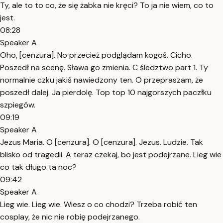
Ty, ale to to co, że się żabka nie kręci? To ja nie wiem, co to
jest.
08:28
Speaker A
Oho, [cenzura]. No przecież podglądam kogoś. Cicho.
Poszedł na scenę. Sława go zmienia. C śledztwo part 1. Ty
normalnie czku jakiś nawiedzony ten. O przepraszam, że
poszedł dalej. Ja pierdolę. Top top 10 najgorszych paczłku
szpiegów.
09:19
Speaker A
Jezus Maria. O [cenzura]. O [cenzura]. Jezus. Ludzie. Tak
blisko od tragedii. A teraz czekaj, bo jest podejrzane. Lieg wie
co tak długo ta noc?
09:42
Speaker A
Lieg wie. Lieg wie. Wiesz o co chodzi? Trzeba robić ten
cosplay, że nic nie robię podejrzanego.