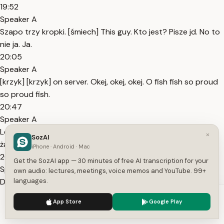
19:52
Speaker A
Szapo trzy kropki. [śmiech] This guy. Kto jest? Pisze jd. No to
nie ja. Ja.
20:05
Speaker A
[krzyk] [krzyk] on server. Okej, okej, okej. O fish fish so proud
so proud fish.
20:47
Speaker A
Let's go to żabka. Żabka, żabka, żabka, żabka żabka. Żabka
×
SozAI
żabka żabka żabka żabka. Listen.
iPhone · Android · Mac
20:59
Get the SozAI app — 30 minutes of free AI transcription for your
Speaker A
own audio: lectures, meetings, voice memos and YouTube. 99+
Did you visit the financial square already? act road behind
languages.
the casino machine enter Rck Please mać.
We use cookies to enhance your experience.
Privacy Policy
App Store
Google Play
22:46
Accept
Settings
Speaker A