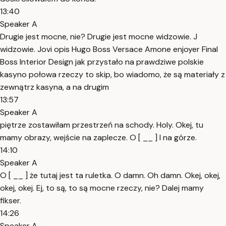
13:40
Speaker A
Drugie jest mocne, nie? Drugie jest mocne widzowie. J
widzowie. Jovi opis Hugo Boss Versace Amone enjoyer Final
Boss Interior Design jak przystało na prawdziwe polskie
kasyno połowa rzeczy to skip, bo wiadomo, że są materiały z
zewnątrz kasyna, a na drugim
13:57
Speaker A
piętrze zostawiłam przestrzeń na schody. Holy. Okej, tu
mamy obrazy, wejście na zaplecze. O [ __ ] I na górze.
14:10
Speaker A
O [ __ ] że tutaj jest ta ruletka. O damn. Oh damn. Okej, okej,
okej, okej. Ej, to są, to są mocne rzeczy, nie? Dalej mamy
fikser.
14:26
Speaker A