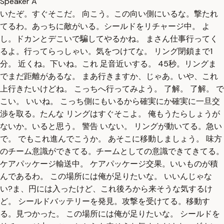
Speaker A
いたぞ。すぐそこだ。 向こう。この向い側にいるな。撃たれ
てるわ。あっちに敵がいる。シールドをリチャージ中。 よ
し。ドカンとデこいで騙してやるかね。 まさん仕事行ってく
るよ。行ってらっしゃい。気をつけてな。 リング閉鎖まで1
分。 近くね。下いね。これ 足音近いする。 45秒。リングま
でまだ距離があるな。 まあ行きますか、じゃあ。いや、これ
上行きたいけどね。 こっちへ行ってみよう。 了解。 了解。 で
こい。 いいね。 こっち側にもいるから確実にか確実に一旦交
渉を取る。たんな リングはすぐそこよ。 俺もうたらしょうが
ないか。いると思う。 警告 いない。 リングが動いてる。急い
で。 でもこれ進んでこうか。 あそこに移動しましょう。 味方
のチーム意識ができてる。チームとしての意識できてきてる。
ケアパッケージ輸送中。 ケアパッケージ交果。いいものが積
んであるわ。 この場所には俺が足りたいな。 いいんじゃな
い?ま、円には入ったけど、これ後ろから来そうな気するけ
ど。 シールドバッテリーを発見。攻撃を受けてる。移動す
る。見つかった。 この場所には俺が足りたいな。 シールドを