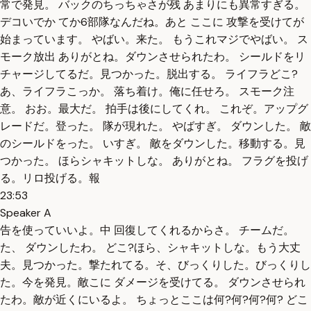
常で発見。 バックのちっちゃさが残 あまりにも異常すぎる。
デコいでか てか6部隊なんだね。あと ここに 攻撃を受けてが
始まっています。 やばい。来た。 もうこれマジでやばい。 ス
モーク放出 ありがとね。ダウンさせられたわ。 シールドをリ
チャージしてるだ。見つかった。脱出する。 ライフラどこ?
あ、ライフラこっか。 落ち着け。俺に任せろ。 スモーク注
意。 おお。最大だ。 拍手は後にしてくれ。 これぞ。アップグ
レードだ。登った。 隊が現れた。 やばすぎ。 ダウンした。 敵
のシールドをった。 いすぎ。 敵をダウンした。移動する。見
つかった。 ほらシャキットしな。 ありがとね。 フラグを投げ
る。リロ投げる。報
23:53
Speaker A
告を使っていいよ。中 回復してくれるからさ。 チームだ。
た、 ダウンしたわ。 どこ?ほら、シャキットしな。もう大丈
夫。見つかった。撃たれてる。そ、びっくりした。びっくりし
た。今を発見。敵こに ダメージを受けてる。 ダウンさせられ
たわ。敵が近くにいるよ。 ちょっとここは何?何?何?何? どこ