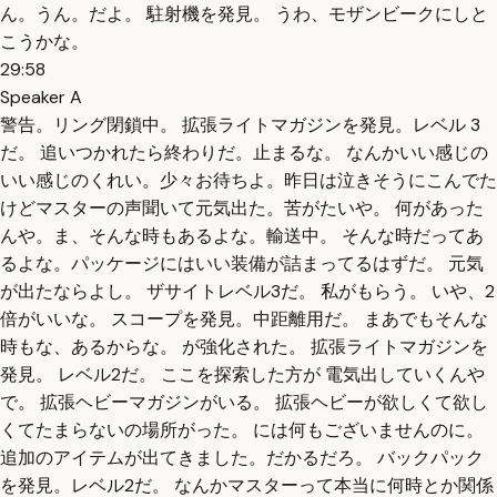
ん。うん。だよ。 駐射機を発見。 うわ、モザンビークにしと
こうかな。
29:58
Speaker A
警告。リング閉鎖中。 拡張ライトマガジンを発見。レベル 3
だ。 追いつかれたら終わりだ。止まるな。 なんかいい感じの
いい感じのくれい。少々お待ちよ。昨日は泣きそうにこんでた
けどマスターの声聞いて元気出た。苦がたいや。 何があった
んや。ま、そんな時もあるよな。輸送中。 そんな時だってあ
るよな。パッケージにはいい装備が詰まってるはずだ。 元気
が出たならよし。 ザサイトレベル3だ。 私がもらう。 いや、2
倍がいいな。 スコープを発見。中距離用だ。 まあでもそんな
時もな、あるからな。 が強化された。 拡張ライトマガジンを
発見。 レベル2だ。 ここを探索した方が 電気出していくんや
で。 拡張ヘビーマガジンがいる。 拡張ヘビーが欲しくて欲し
くてたまらないの場所がった。 には何もございませんのに。
追加のアイテムが出てきました。だかるだろ。 バックパック
を発見。レベル2だ。 なんかマスターって本当に何時とか関係