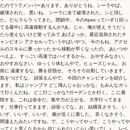
たので 1 でメンバーあります。ありがとうね。シーラやば。
破壊された。 悪いね。 シーラに全て破壊された。シと消し
た。だらラらラってきた。閉鎖中。 今のApexってハずり回っ
てる最中に 高速移動するんか?あ、じゃ、俺が使え そうだっ
たら使えないけど使ってみて あげよっか。最近追加されたチ
ャンピオン アクセルっていうやばいやつ。 今のもね、アクセ
ルのスキルに乗っかった から移動が早くなったの。 あいつや
べえよ。 すっごい高速ではハイするから。 おやすみなさい。
おやすみなさい。ゆっくり休むんやで。ヒューズじゃん。 お
前に 遠慮するな。勝を目指せ。 そろそろ出勤していきます。
気をつけてな。 頑張るんやで。 今回のチャンピオンを紹介し
ます。 私はジャンプマ どこ飛んじゃおっかな。もみんなガっ
て行くんだね。 どこ行こっかな?ガーデンとか行く。こ に着
陸する。これは命令だ。集中力が上がる。 大学行ってきま
す。仕事行ってきます。頑張ってな。お、結構良さそう。 い
いぞ、いいぞ、いいぞ。 敵が近くに着した。 良くなさそう。
間違えたみたいですね。で、こうやってやって、こうやってや
ってくと早くなるから 信じられないぐらい早いでしょ。 レベ