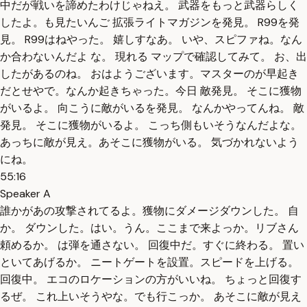
中だが戦いを諦めたわけじゃねえ。 武器をもっと武器らしく
したよ。も見たいんご 拡張ライトマガジンを発見。 R99を発
見。 R99はねやった。 嬉しすなあ。 いや、スピファね。なん
か合わないんだよ な。 現れる マップで確認してみて。 お、出
したがあるのね。 おはようございます。マスターのが早起き
だとせやで。なんか起きちゃった。今日 敵発見。 そこに獲物
がいるよ。 向こうに敵がいるを発見。 なんかやってんね。 敵
発見。 そこに獲物がいるよ。 こっち側もいそうなんだよな。
あっちに敵が見え。あそこに獲物がいる。 気づかれないよう
にね。
55:16
Speaker A
誰かがあの攻撃されてるよ。獲物にダメージダウンした。 自
か。 ダウンした。はい。うん。ここまで来よっか。リブさん
頼めるか。 は弾を通さない。 回復中だ。すぐに終わる。 置い
といてあげるか。 ニートゲートを設置。スピードを上げる。
回復中。 エコのロケーションの方がいいね。 ちょっと回復す
るぜ。 これ上いそうやな。でも行こっか。 あそこに敵が見え