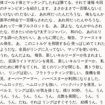
体ゴールド体とマッチングしたれば勝てる。それで 速報 今回
のチャンピオンを紹介します。 まさかまさで一言喋んないと
いけないの だるいよ。 あれ何だったんだろうな。 俺もなんか
新卒の時会で一言喋らされたな 。 あれ何だったんやろうな。
あれって一体フルスロットる。 あ、謎よな。なんかやらされ
たな。行きたいのかな?太子コジャパン。 和の心。 あのエリ
アを調べた方がいい。あっちに閉じた。報告。 ファーストキ
ル発生。 あ、 このニトルゲ を視聴する心 突っぱじめてくれた
ようだな。全員がリングに入ってない。マップを使いがれ。
うわ。なんだよね。 報告。新しいキルリーダーが生まれまし
た。 拡張ライトマガジンを発見。 新しいキルリーダーか。 私
のために椅子をてくれ。 近くのリングが閉じる。 裏トラ欲し
い。 リングは近い。 フラトラッティング欲しい。 復機を発
見。オーバーアーマー。 ハーベスターが利用になりました。
ヘムロックだ。ヘムロックも強い。 バックパックを発見。レ
ベル 2。リングは近いが気を抜くな。残り 30秒。 うん。うん
うん。うん。うん。うん。うん。 点数を展開し。 うん。う
ん。うん。だね。それは リングはすぐそうだ。 結構うん。う