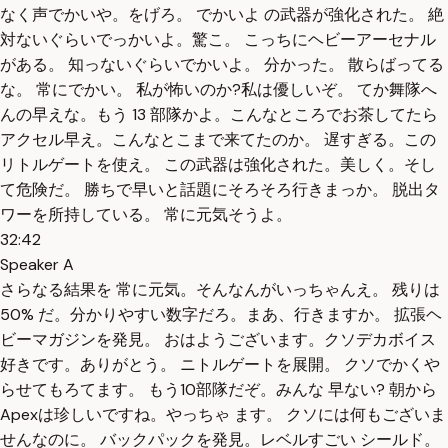
なく声でかいや。をげろ。 でかいよ の武器が強化された。 絶
対ないぐらいでっかいよ。驚こ。 こっちにヘビーアーセナル
がある。 知っないぐらいでかいよ。 分かった。 散らばってる
な。 常にでかい。 私が怖いのか?私は優しいぞ。 てか舞隊へ
んの早えな。もう 13 部隊かよ。こんなところでお茶してたら
アクセル早え。こんなとこまで来てたのか。 遅すぎる。この
リトルゲートを使え。 この武器は強化された。美しく。そし
て危険だ。 勝ちで早いと話題にそろそろ行きまっか。 脱出タ
ワーを所持している。 常に元気そうよ。
32:42
Speaker A
さらなる結果を 常に元気。そんなんがいっちゃんえ。 残りは
50% だ。分かりやすい数字だろ。まあ、行きますか。 拡張ヘ
ビーマガジンを発見。 おはようございます。クソデカボイス
好きです。ありがとう。 ニトルゲートを展開。 クソでかくや
らせてもろてます。 もう10部隊だぞ。みんな 早ない? 朝から
Apexは珍しいですね。やっちゃ ます。 クソには何もございま
せんなのに。 バックパックを発見。レベルすごい シールド。