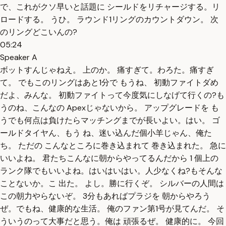
で、これがクソ早いと話題に シールドをリチャージする。リ
ロードする。 うひ。 ラウンド1リングのカウントダウン。 次
のリングどこいんの?
05:24
Speaker A
ボットすんじゃねえ。 上のか。 痛すぎて。わろた。痛すぎ
て。 でもこのリングはあと1分で もうね、 初動ファイトダめ
だよ、みんな。 初動ファイトって今度気にしなげて行くの?も
うのね、こんなの Apexじゃないから。 アップグレードを も
うでも何点は負けたらマッチングまでが長いよい。はい。 ゴ
ールドタイヤん、もう ね、迷い込んだ個小羊じゃん、俺た
ち。 ただの こんなところに巻き込まれて 巻き込まれた。 急に
いいよね。 君たちこんなに朝からやってるんだから 1 個上の
ランク隊でもいいよね。はいはいはい。人少なくね?もそんな
ことないか。こ 出た。 よし。勝に行くぞ。 シルバーの人間は
この朝力やらないぞ。 3分もあればプラジを 朝からやろう
ぜ。でもね、健康的な生活。 俺のファン第1号が見てんだ。 そ
ういうのって大事だと思う。俺は 頑張るぜ。 健康的に。 今回