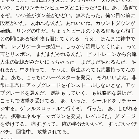
いや、これワンチャンヒューズどこ行った?これ。あ、 過ぎて
るぞ。 いい差がダン差がひどい。無常だった。俺の目の前に
段差がいた。 あれつなんだ。あれいいね。カウントダウンが
始動。 リングの中だ。ちょっとビールのつある程度なら相手
との間にある紹介物も避けてくれる。うえ。 ほんまに神中で
す。 レプリケーター接近中。しっかり活用してくれよ。 って
言とリスポン。 まだまだやれるんだ。 ピットレーンから合流
人生の記憶がみたいにっちゃった。 まだまだやれるんだ。 や
れるか。中を待って。 そうよ。蘇生されても武器持ってんの
よ。 あち、こっちにハーベスターを発見。 それいいよね。非
常に非常に アップグレードをインストールしないとな。アッ
プグレードを選んだ。 感謝もしていく。 も戦略的な選択だ。
こっちで攻撃を受けてる。 あ、いった。 シールドをリチャー
ジする。ゲ フルスロットルで行くぞ。 行った。 あ、しびれる
な。 拡張エネルギーマガジンを発見。レベル 3だ。ダ メージ
を受けてる。 痛すぎって。 隊の半分がいいぞ。 すっごいバチ
バチ。 回復中。 攻撃されてる。