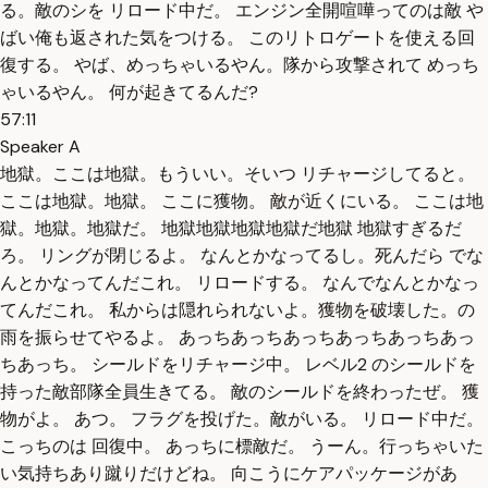
る。敵のシを リロード中だ。 エンジン全開喧嘩ってのは敵 や
ばい俺も返された気をつける。 このリトロゲートを使える回
復する。 やば、めっちゃいるやん。隊から攻撃されて めっち
ゃいるやん。 何が起きてるんだ?
57:11
Speaker A
地獄。ここは地獄。もういい。そいつ リチャージしてると。
ここは地獄。地獄。 ここに獲物。 敵が近くにいる。 ここは地
獄。地獄。地獄だ。 地獄地獄地獄地獄だ地獄 地獄すぎるだ
ろ。 リングが閉じるよ。 なんとかなってるし。死んだら でな
んとかなってんだこれ。 リロードする。 なんでなんとかなっ
てんだこれ。 私からは隠れられないよ。獲物を破壊した。の
雨を振らせてやるよ。 あっちあっちあっちあっちあっちあっ
ちあっち。 シールドをリチャージ中。 レベル2 のシールドを
持った敵部隊全員生きてる。 敵のシールドを終わったぜ。 獲
物がよ。 あつ。 フラグを投げた。敵がいる。 リロード中だ。
こっちのは 回復中。 あっちに標敵だ。 うーん。行っちゃいた
い気持ちあり蹴りだけどね。 向こうにケアパッケージがあ