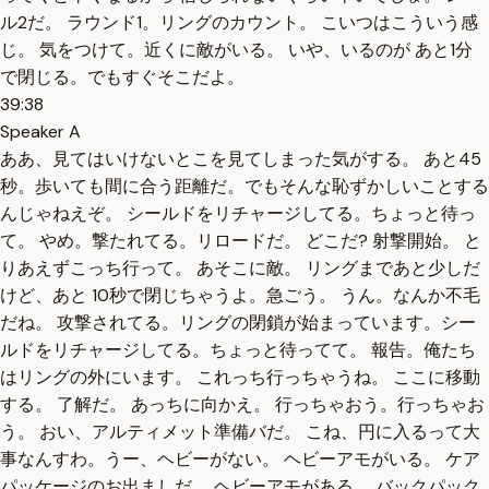
ル2だ。 ラウンド1。リングのカウント。 こいつはこういう感
じ。 気をつけて。近くに敵がいる。 いや、いるのが あと1分
で閉じる。でもすぐそこだよ。
39:38
Speaker A
ああ、見てはいけないとこを見てしまった気がする。 あと45
秒。歩いても間に合う距離だ。でもそんな恥ずかしいことする
んじゃねえぞ。 シールドをリチャージしてる。ちょっと待っ
て。 やめ。撃たれてる。リロードだ。 どこだ? 射撃開始。 と
りあえずこっち行って。 あそこに敵。 リングまであと少しだ
けど、あと 10秒で閉じちゃうよ。急ごう。 うん。なんか不毛
だね。 攻撃されてる。リングの閉鎖が始まっています。シー
ルドをリチャージしてる。ちょっと待ってて。 報告。俺たち
はリングの外にいます。 これっち行っちゃうね。 ここに移動
する。 了解だ。 あっちに向かえ。 行っちゃおう。行っちゃお
う。 おい、アルティメット準備バだ。 こね、円に入るって大
事なんすわ。うー、ヘビーがない。 ヘビーアモがいる。 ケア
パッケージのお出ましだ。 ヘビーアモがある。 バックパック