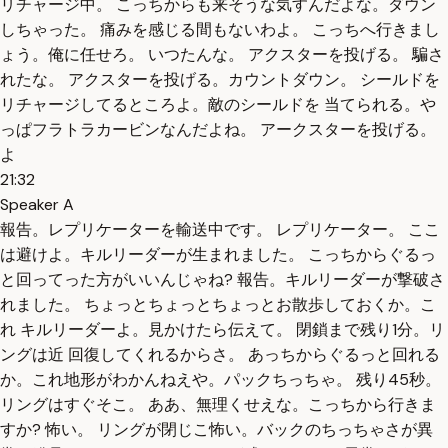
リチャージ中。 こっちからも来そうな気すんだよな。ダウン
しちゃった。 痛みを感じる間もないわよ。 こっちへ行きまし
ょう。俺に任せろ。 いつたんな。 アクスターを投げる。 騙さ
れたな。 アクスターを投げる。カウントダウン。 シールドを
リチャージしてるところよ。敵のシールドを 当てられる。や
っぱフラトラカービンなんだよね。 アークスターを投げる。
よ
21:32
Speaker A
報告。レプリケーターを輸送中です。 レプリケーター。 ここ
は避けよ。キルリーダーが生まれました。 こっちからぐるっ
と回ってった方がいいんじゃね? 報告。キルリーダーが撃破さ
れました。 ちょっとちょっとちょっとお散歩しておくか。こ
れ キルリーダーよ。見かけたら伝えて。 閉鎖まで残り1分。リ
ングは近 回復してくれるからさ。 あっちからぐるっと回れる
か。これ地形がわかんねえや。パックちっちゃ。 残り45秒。
リングはすぐそこ。 ああ、無理くせえな。こっちから行きま
すか? 怖い。 リングが閉じこ怖い。バックのちっちゃさが異