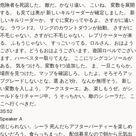
危険者を死認した。 敵だ。かなり遠い。 こいね。 変数を展開
する。 も見ては奥が 新しいキルリーダーが確定しました。 新
しいキルリーダーか。 すぐに変わってやるよ。 さすがに遠い
な。 ラウンド2。 リングのカウントダウンが始動。 さすがに
不毛じゃない。さすがに不毛じゃない。 レプリケーターが来
る。 ふもうじゃない。 すっごいってる。ロルさん、おはよう
ございます。どうもおはようございます。遊国ロベルでござい
ます。ハーベスター取りてえな。 ここにリングコンソールが
ある。 気をつけろ。変数を1つ追加した。 ま、一旦こちらか。
場所を見つけた。マップを確認しろ。 したよ。そろそろアッ
プグレードしないとな。選 あと1分。 なんか無理そう。 新し
い変数を入しよう。 アークスターエ。あ、楽しもうぜ。がシ
ールドをリチャージ中。う そっちかい。敵のシ シーラだ。 こ
こへ行くべきだ。
35:52
Speaker A
信じられない。シーラ 死んだらアフターパーティーを楽しめ
ないだろう。食らっちまった。 配信募見なので朝から元気出