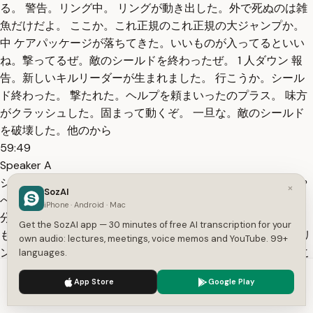
る。 警告。リング中。 リングが動き出した。外で死ぬのは雑
魚だけだよ。 ここか。これ正規のこれ正規の大ジャンプか。
中 ケアパッケージが落ちてきた。いいものが入ってるといい
ね。撃ってるぜ。敵のシールドを終わったぜ。 1 人ダウン 報
告。新しいキルリーダーが生まれました。 行こうか。シール
ド終わった。 撃たれた。ヘルプを頼まいったのプラス。 味方
がクラッシュした。固まって動くぞ。 一旦な。敵のシールド
を破壊した。他のから
59:49
Speaker A
シールドを破壊した。 他の部隊が撃ってしを全開にする。 や
×
SozAI
べ、敵に行っちゃった。 シールドをリチャージしてるよ。半
iPhone · Android · Mac
分だってるよ。 おが来るぞ。 やべ、 死にかけ。 てか死んだ。
Get the SozAI app — 30 minutes of free AI transcription for your
もはや なんか生きてる。本当になんか生きてる。 あと1分。リ
own audio: lectures, meetings, voice memos and YouTube. 99+
ングは近い。行くぞ。 立ち止まるのは好き。 回復がない。 こ
languages.
っちに獲物。レベル2 の展開。を上げていくぞ。リングは近
We use cookies to enhance your experience.
Privacy Policy
App Store
Google Play
い。あと 45秒で閉じるよ。つ いて。 何やってんの?
Accept
Settings
60:43