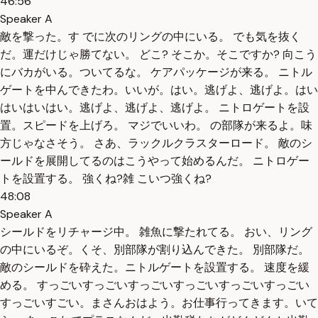
46:56
Speaker A
敵を撃った。す でに次のリングの中にいる。 でも気を抜く
だ。運だけじゃ勝てない。 どこ? そこか。そこですか? 向こう
にバカがいる。ついてるな。 ケアパッケージが来る。 ニトル
ゲートを中んできたわ。いいが。はい。逃げよ、逃げよ。はい
はいはいはい。逃げよ、逃げよ、逃げよ。 ニトロゲートを設
置。スピードを上げろ。 マジでいいわ。 の部隊が来るよ。味
方じゃなさそう。 さあ、ラックルクラスターロード。 敵のシ
ールドを展開してるのはこうやって始めるんだ。 ニトロゲー
トを設置する。 強くね?雑 こいつ強くね?
48:08
Speaker A
シールドをリチャージ中。 雑魚に撃たれてる。 おい、リング
の中にいるぞ。くそ、別部隊が割り込んできた。 別部隊だ。
敵のシールドを砕えた。ニトルゲートを設置する。 速度を緩
める。 すっごいすっごいすっごいすっごいすっごいすっごい
すっごいすごい。まさんおはよう。お仕事行ってきます。いて