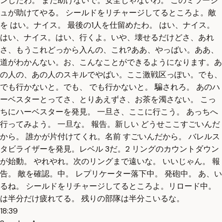
ンしたわ。 まだ助けないで。安全じゃないわ。 このミラージ
ュが助けてやる。 シールドをリチャージしてるところよ。敵
を はい。ナイス。 最後の1人を仕留めたわ。 はい、ナイス。
はい、ナイス。はい、行くよ。いや、壊せるだけどさ、あれ
さ、もうこれどっから入んの、これ?ああ、やっばい。ああ、
道がわかんない。お、こんなことができるようになります。あ
の人の、あの人のスキルでやばい。ここ激戦区っぽい。でも、
でも行かないと。でも、 でも行かないと。 騙されろ。 あのハ
ーベスターとってさ、とりあえずさ、お茶を濁さない。 こっ
ちにハーベスターを発見。 一旦さ、ここに行こう。 あっちへ
行ってみよう。 一旦な。 報告。新しい どうせここすごいんだ
から。 誰かが片付けてくれ。名前 すごいんだから。 バレルス
タビライザーを発見。レベル 3だ。2 リングのカウントダウン
が始動。 やれやれ。次のリングまで遠いな。 いいじゃん。 報
告。 敵を確認。中。 レプリケーター落下中。 発砲中。 あ、い
るね。 シールドをリチャージしてるところよ。リロード中。
は半分だけ疲れてる。 残りの部隊は半分こいるな。
18:39