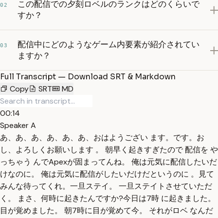
この配信での夕刻ロベルのランクはどのくらいで
02
すか？
配信中にどのようなゲーム内要素が紹介されてい
03
ますか？
Full Transcript — Download SRT & Markdown
Copy
SRT
MD
00:14
Speaker A
あ、あ、あ、あ、あ、あ、おはようござい ます。です。お
し、よろしくお願いします 。 朝早く起きすぎたので 配信を や
っちゃう んでApexが固まってんね。 俺は元気に配信したいだ
けなのに。 俺は元気に配信がしたいだけだというのに 。見て
みんな待ってくれ。一旦ステイ。 一旦ステイトさせていただ
く。 まさ、何時に起きたんですか?今日は7時 に起きました。
目が覚めました。 朝7時に目が覚めて今。 それがロベ なんだ