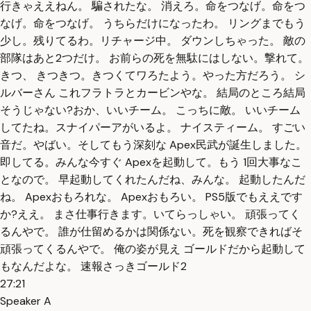
行きゃええねん。 騙されたな。 消えろ。命をつなげ。命をつ
なげ。命をつなげ。 うちらだけになったわ。 リングまでもう
少し。残りてるわ。リチャージ中。 ダウンしちゃった。 敵の
部隊はあと2つだけ。 お前らの死を無駄にはしない。撃れて。
きつ、 きつきつ。きつくてワろたよう。やった方だろう。 シ
ルバーさん これフラトラとカービンやな。 結局のところ結局
そうじゃない?おか、いいチーム。 こっちに敵。 いいチーム
してたね。スナイパーアがいるよ。 ナイスティーム。 すごい
音だ。やばい。そしてもう深刻な Apex民武が誕生しました。
即してる。みんな今すぐ Apexを起動して。もう 1回大事なこ
となので。 早起動してくれたんだね、みんな。 起動したんだ
ね。 Apexおもろれな。 Apexおもろい。 PS5版でもええです
か?ええ。 まさ仕事行きます。いてらっしゃい。 頑張ってく
るんやで。 誰が仕留めるかは関係ない。死を観察できればそ
頑張ってくるんやで。 俺の姿が見え ゴールドだから起動して
もなんだよな。 速報さっきゴールド2
27:21
Speaker A