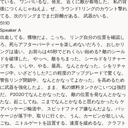
ている。 ワンパいるな。発見。 近くに敵が着地した。 私の背
後につくんじゃねえよ。ぜ、 ラウンド1 リングのカウント撃れ
てる。次のリングまでまだ距離がある。 武器がいる。
51:10
Speaker A
出血してる。獲物だよ。こっち。 リング自分の位置を確認し
ろ。死らアフターパーティーを楽しめないだろう。 おしかリ
ングは遠い。 お前らは45秒でどれくらい始める? 敵のシール
ドを破壊した。 やっべ。敵をちまった。 シールドをリチャー
ジする。 いしや。やる。最高。 なんとかなった。シをリチャ
ージ中。いざどうした?この程度のアップグレードで驚くな。
警告リング閉鎖中。 なんとかなってよかった。を高めるため
に武器を強化したよ。 まま、 私の燃料タンクがこいつは強烈
だ。 P2020でなんとかなったな。 敵の位置を発なんとかなっ
たな。起こしてね。ニまでなんとかなると思わなかったら ケ
アパッケージ輸送中。 スピッドファイア嫌なんだよな。パッ
ケージが落下中。取りに行くか。 うん。カービンが欲しいん
ごね。 ニトルゲートを設置する。速度を緩めるな。 クラフト