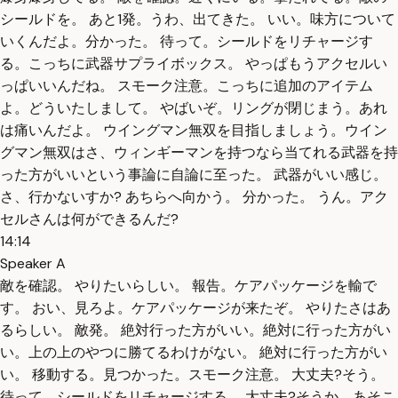
シールドを。 あと1発。うわ、出てきた。 いい。味方について
いくんだよ。分かった。 待って。シールドをリチャージす
る。こっちに武器サプライボックス。 やっぱもうアクセルい
っぱいいんだね。 スモーク注意。こっちに追加のアイテム
よ。どういたしまして。 やばいぞ。リングが閉じまう。あれ
は痛いんだよ。 ウイングマン無双を目指しましょう。ウイン
グマン無双はさ、ウィンギーマンを持つなら当てれる武器を持
った方がいいという事論に自論に至った。 武器がいい感じ。
さ、行かないすか? あちらへ向かう。 分かった。 うん。アク
セルさんは何ができるんだ?
14:14
Speaker A
敵を確認。 やりたいらしい。 報告。ケアパッケージを輸で
す。 おい、見ろよ。ケアパッケージが来たぞ。 やりたさはあ
るらしい。 敵発。 絶対行った方がいい。絶対に行った方がい
い。上の上のやつに勝てるわけがない。 絶対に行った方がい
い。 移動する。見つかった。スモーク注意。 大丈夫?そう。
待って。シールドをリチャージする。 大丈夫?そうか。あそこ