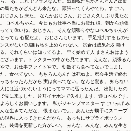
ら。 あ、これでプラスなんだ。出勤税たちがどんどんと出勤
の民たちがどんどん来たな。 頑張ってくんやでわ。すごい。
おじさんも 来た。 なんかおじさん、おじさん久しぶり見たな
。 ロベルちゃん、今日もお仕事本当にお疲れ 様。朝から頑張
ってて偉いね。おじさん、 そんな頑張りやなロベルちゃんが
とっても 心配だよ。 おじさんもいます。 手足批判するものセ
ンスがない DJ誰も私を止められない。 試合は成果死を開け
る。それくらいは知ってるよ。 早く始めて人 まさんおはよう
ございます。トラクターの中から見てます。ええな。頑張るん
やで。お仕事ファイトやで。 朝飯すら食べてないでしまし
た。食べてない。 もちろんあんたは死ぬよ。都会生活で終わ
っちゃったんだから 実は食べてない。なんと驚き。 知らない
人には近づかないようにってママに習ったんだ。 出勤したの
で見に来ました。片耳イヤホンで失礼します。遊ロベルです。
よろしくお願いします。 私がジャンプマスター すごいみげ み
んな生きてんだな。 恨まないでよ。あんたが勝手にスコープ
の視界に入ってきたんだから。 あっちにサプライボックス
だ。装備を更新した方がいい。 みんな、みんな、みんな生き