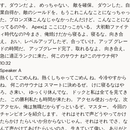
す。ダウンだ よ。 めっちゃない。 敵を確保。 ダウンした。自
業自得か。敵のシールドを。もうこれこんなことになっちゃっ
た。ブロンズ体こんなじゃなかったんだけど。こんなことにな
ってるの?今。 Apexは ここにひっこがいる。 大初動ファイテ
ィ時代なの?今まさ、俺焼けだから寝るよ。寝るな。向き合
え。 おい、レベルアップしたぞ。合っていけ。アップ グレー
ドの時間だ。 アップグレード完了。取れるなよ。 向き合え。
急に適正ランクに来た。何このサウナ ね?このサウナ何?
10:32
Speaker A
熱くしてごめんね。熱くしちゃってごめん ね。今冷やすから
ね。 何このサウナは スマートに決めるぜ。 けに寝るなはや
ろ。さ来い。 ゆっくり休んでな。 ドックと私は全てを見てき
た。 この勝利私たも時間が来たわ。 アクセル使おっかな。次
アクセル。俺は無職だからずっといるぞ。マスター。 今回の
チャンピオンを紹介します。 それはそれで声どうやってかけ
たらかけ たらいいか分からないじゃん。それはそれ でさ、な
んて声かけてあげたらいいのさ。 生きていて偉い。 ありがと