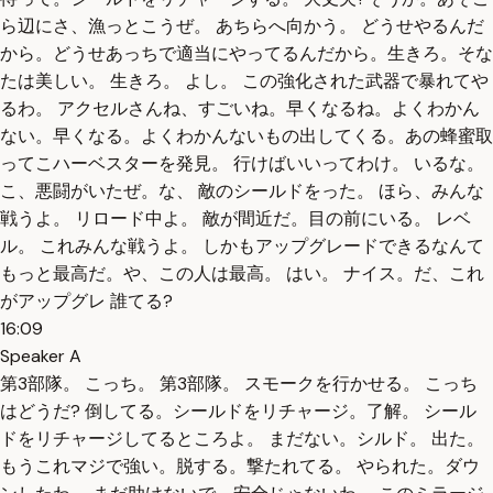
ら辺にさ、漁っとこうぜ。 あちらへ向かう。 どうせやるんだ
から。どうせあっちで適当にやってるんだから。生きろ。そな
たは美しい。 生きろ。 よし。 この強化された武器で暴れてや
るわ。 アクセルさんね、すごいね。早くなるね。よくわかん
ない。早くなる。よくわかんないもの出してくる。あの蜂蜜取
ってこハーベスターを発見。 行けばいいってわけ。 いるな。
こ、悪闘がいたぜ。な、 敵のシールドをった。 ほら、みんな
戦うよ。 リロード中よ。 敵が間近だ。目の前にいる。 レベ
ル。 これみんな戦うよ。 しかもアップグレードできるなんて
もっと最高だ。や、この人は最高。 はい。 ナイス。だ、これ
がアップグレ 誰てる?
16:09
Speaker A
第3部隊。 こっち。 第3部隊。 スモークを行かせる。 こっち
はどうだ? 倒してる。シールドをリチャージ。了解。 シール
ドをリチャージしてるところよ。 まだない。シルド。 出た。
もうこれマジで強い。脱する。撃たれてる。 やられた。ダウ