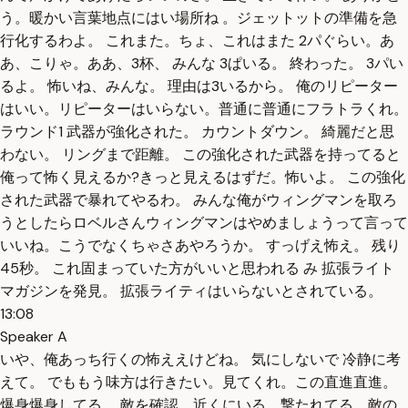
う。暖かい言葉地点にはい場所ね 。ジェットットの準備を急
行化するわよ。 これまた。ちょ、これはまた 2パぐらい。あ
あ、こりゃ。ああ、3杯、 みんな 3ぱいる。 終わった。 3パい
るよ。 怖いね、みんな。 理由は3いるから。 俺のリピーター
はいい。リピーターはいらない。普通に普通にフラトラくれ。
ラウンド1 武器が強化された。 カウントダウン。 綺麗だと思
わない。 リングまで距離。 この強化された武器を持ってると
俺って怖く見えるか?きっと見えるはずだ。怖いよ。 この強化
された武器で暴れてやるわ。 みんな俺がウィングマンを取ろ
うとしたらロベルさんウィングマンはやめましょうって言って
いいね。こうでなくちゃさあやろうか。 すっげえ怖え。 残り
45秒。 これ固まっていた方がいいと思われる み 拡張ライト
マガジンを発見。 拡張ライティはいらないとされている。
13:08
Speaker A
いや、俺あっち行くの怖ええけどね。 気にしないで 冷静に考
えて。 でももう味方は行きたい。見てくれ。この直進直進。
爆身爆身してる。 敵を確認。近くにいる。撃たれてる。敵の