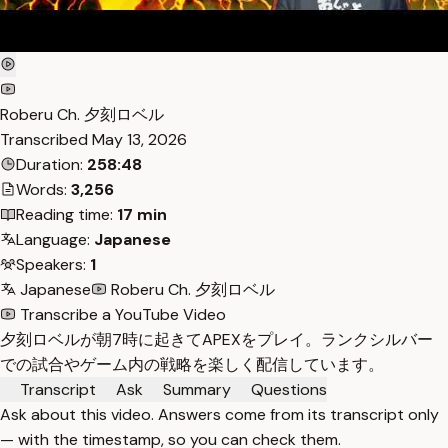
Roberu Ch. 夕刻ロベル
Transcribed
May 13, 2026
Duration:
258:48
Words:
3,256
Reading time:
17 min
Language:
Japanese
Speakers:
1
Japanese
Roberu Ch. 夕刻ロベル
Transcribe a YouTube Video
夕刻ロベルが朝7時に起きてAPEXをプレイ。ランクシルバー
での試合やゲーム内の戦略を楽しく配信しています。
Transcript
Ask
Summary
Questions
Ask about this video. Answers come from its transcript only
— with the timestamp, so you can check them.