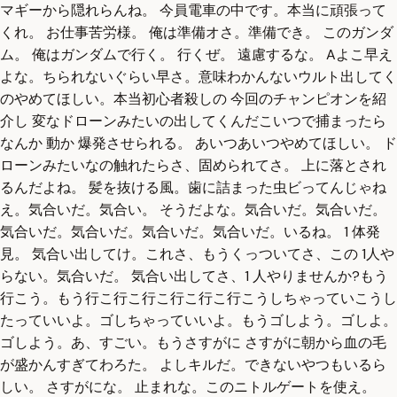
マギーから隠れらんね。 今員電車の中です。本当に頑張って
くれ。 お仕事苦労様。 俺は準備オさ。準備でき。 このガンダ
ム。 俺はガンダムで行く。 行くぜ。 遠慮するな。 Aよこ早え
よな。ちられないぐらい早さ。意味わかんないウルト出してく
のやめてほしい。本当初心者殺しの 今回のチャンピオンを紹
介し 変なドローンみたいの出してくんだこいつで捕まったら
なんか 動か 爆発させられる。 あいつあいつやめてほしい。 ド
ローンみたいなの触れたらさ、固められてさ。 上に落とされ
るんだよね。 髪を抜ける風。歯に詰まった虫ビってんじゃね
え。気合いだ。気合い。 そうだよな。気合いだ。気合いだ。
気合いだ。気合いだ。気合いだ。気合いだ。いるね。 1 体発
見。 気合い出してけ。これさ、もうくっついてさ、この 1人や
らない。気合いだ。 気合い出してさ、1 人やりませんか?もう
行こう。もう行こ行こ行こ行こ行こ行こうしちゃっていこうし
たっていいよ。ゴしちゃっていいよ。もうゴしよう。ゴしよ。
ゴしよう。あ、すごい。もうさすがに さすがに朝から血の毛
が盛かんすぎてわろた。 よしキルだ。できないやつもいるら
しい。 さすがにな。 止まれな。このニトルゲートを使え。