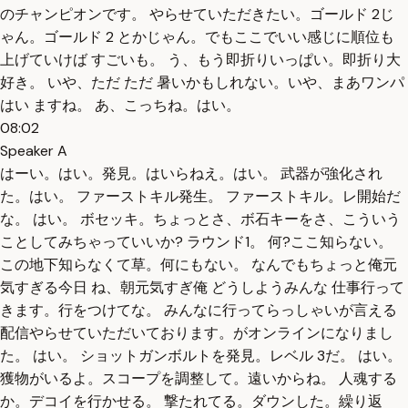
のチャンピオンです。 やらせていただきたい。ゴールド 2じ
ゃん。ゴールド 2 とかじゃん。でもここでいい感じに順位も
上げていけば すごいも。 う、もう即折りいっぱい。即折り大
好き。 いや、ただ ただ 暑いかもしれない。いや、まあワンパ
はい ますね。 あ、こっちね。はい。
08:02
Speaker A
はーい。はい。発見。はいらねえ。はい。 武器が強化され
た。はい。 ファーストキル発生。 ファーストキル。レ開始だ
な。 はい。 ボセッキ。ちょっとさ、ボ石キーをさ、こういう
ことしてみちゃっていいか? ラウンド1。 何?ここ知らない。
この地下知らなくて草。何にもない。 なんでもちょっと俺元
気すぎる今日 ね、朝元気すぎ俺 どうしようみんな 仕事行って
きます。行をつけてな。 みんなに行ってらっしゃいが言える
配信やらせていただいております。がオンラインになりまし
た。 はい。 ショットガンボルトを発見。レベル 3だ。 はい。
獲物がいるよ。スコープを調整して。遠いからね。 人魂する
か。デコイを行かせる。 撃たれてる。ダウンした。繰り返