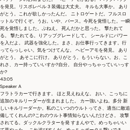
を発見。リスポレベル 3 装備は大丈夫。 キルも大事か。 あり
がとう。これが欲しかったんだ。 ニトロゲートだ。フルスロ
ットルで行くぞ。うお。いや、バース。今死を覚悟した。一瞬
死を覚悟しました。ぶねえ。 死んだかと思った。 撃たれて
る。 撃たれてる。りアップグレードして。 シールドにパワー
を入だよ。 武器を強化した。まさ、お仕事行ってきます。行
ってらっしゃい。気をつけてんな。 ヘビーアモを発見。 あり
がとう。 あそこに行け。 ありがとう。もういらない。お、こ
れさ、カー持っていいすか?自分。 自分やっちゃっていいっす
か?
43:05
Speaker A
フラトラカーで行きます。 ほと見えねえな。 おい、こっちに
追加のキルリーダーが生まれました。 カー強いよね。多分 新
しいキルリーダーか。私のこいつのウルトってさ、適当に敵追
備してくれんの?これのウルト事情知らないんだけどさ。 攻撃
されてる。ダックルクラターを発 すまんやで。めっちゃいい
て草やった。 これ追びすんだ。めっちゃポータル繋いでる。