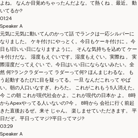
よね。 なんか目覚めちゃったんだよな。て熱くね 、最近。 動
いてるか?
01:24
Speaker A
元気に元気に動いてんのかって話 でランクは一応シルバーに
なりました。 ケキ付けにやっとく。今日もケーキ付けに 。今
日も1日いい日になりますように。 そんな気持ちを込めて ケー
キ付けだな。 湿度もえぐいです。湿度もえぐい。実際ね 。 実
際湿度だってえぐい で。今日はいい日にならないみたい。全
然 何?ランクラダーって ラダーって何? ほんまじわるな。 も
う起動するたびに目を疑ってる。一旦 なんだこれって やば
い。朝の人口いなすぎ。わろた。 これがこれもう5人消えた。
今 この朝 これが現代社会かよ。これが現代の日本か よ。 8時
からApexやってる人いないの?今 。 8時から 会社に行く前起
きた直後おるぜ。来そ じゃん。 楽しませていただきます。 平
日だぞ。平日ってマジ?平日ってマジ?
03:29
Speaker A