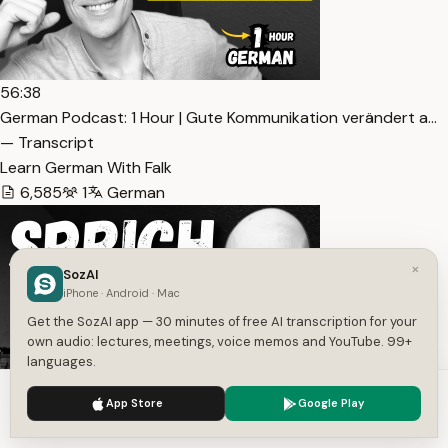
56:38
German Podcast: 1 Hour | Gute Kommunikation verändert a…
— Transcript
Learn German With Falk
6,585
1
German
×
SozAI
iPhone · Android · Mac
Get the SozAI app — 30 minutes of free AI transcription for your
own audio: lectures, meetings, voice memos and YouTube. 99+
languages.
We use cookies to enhance your experience.
Privacy Policy
49:42
App Store
Google Play
Accept
Settings
German Podcast: almost 1 Hour | Warum Perfektionismus d…
— Transcript