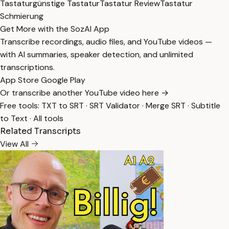
Tastatur
günstige Tastatur
Tastatur Review
Tastatur
Schmierung
Get More with the SozAI App
Transcribe recordings, audio files, and YouTube videos —
with AI summaries, speaker detection, and unlimited
transcriptions.
App Store
Google Play
Or transcribe another YouTube video here →
Free tools:
TXT to SRT
·
SRT Validator
·
Merge SRT
·
Subtitle
to Text
·
All tools
Related Transcripts
View All