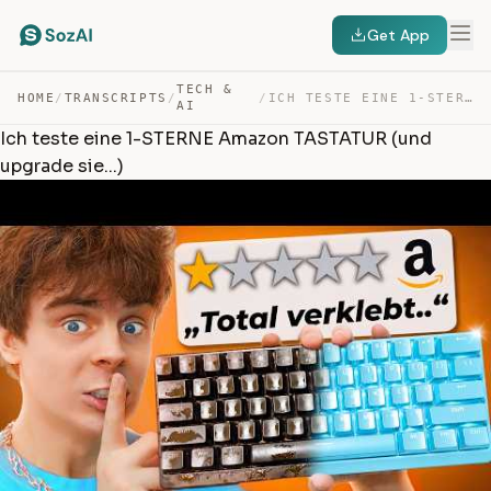
Get App
TECH &
HOME
/
TRANSCRIPTS
/
/
ICH TESTE EINE 1-STERNE AMAZON TASTATUR (UND UPGRADE SI… — TRANSCRIPT
AI
Ich teste eine 1-STERNE Amazon TASTATUR (und
upgrade sie...)