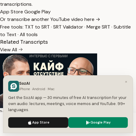
transcriptions.
App Store
Google Play
Or transcribe another YouTube video here →
Free tools:
TXT to SRT
·
SRT Validator
·
Merge SRT
·
Subtitle
to Text
·
All tools
Related Transcripts
View All
×
SozAI
iPhone · Android · Mac
Get the SozAI app — 30 minutes of free AI transcription for your
own audio: lectures, meetings, voice memos and YouTube. 99+
languages.
1:56:30
Кайф – отсутствие страха смерти | Психология |
We use cookies to enhance your experience.
Privacy Policy
App Store
Google Play
Религия — Transcript
Accept
Settings
Гаджимурад Атаков