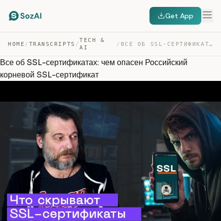
Get App
TECH &
HOME
/
TRANSCRIPTS
/
/
ВСЕ ОБ SSL-СЕРТИФИКАТАХ: ЧЕМ ОПАСЕН РОССИЙСКИЙ КОРНЕВОЙ… — TRANSCRIPT
AI
Все об SSL-сертификатах: чем опасен Российский
корневой SSL-сертификат