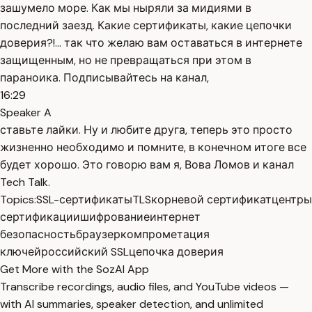
зашумело море. Как мы ныряли за мидиями в
последний заезд. Какие сертификаты, какие цепочки
доверия?!… так что желаю вам оставаться в интернете
защищенным, но не превращаться при этом в
параноика. Подписывайтесь на канал,
16:29
Speaker A
ставьте лайки. Ну и любите друга, теперь это просто
жизненно необходимо и помните, в конечном итоге все
будет хорошо. Это говорю вам я, Вова Ломов и канал
Tech Talk.
Topics:
SSL-сертификаты
TLS
корневой сертификат
центры
сертификации
шифрование
интернет
безопасность
браузер
компрометация
ключей
российский SSL
цепочка доверия
Get More with the SozAI App
Transcribe recordings, audio files, and YouTube videos —
with AI summaries, speaker detection, and unlimited