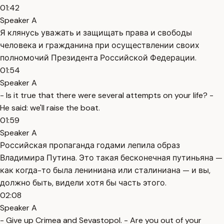
01:42
Speaker A
Я клянусь уважать и защищать права и свободы
человека и гражданина при осуществлении своих
полномочий Президента Российской Федерации.
01:54
Speaker A
- Is it true that there were several attempts on your life? -
He said: we'll raise the boat.
01:59
Speaker A
Российская пропаганда годами лепила образ
Владимира Путина. Это такая бесконечная путиньяна —
как когда-то была лениниана или сталиниана — и вы,
должно быть, видели хотя бы часть этого.
02:08
Speaker A
- Give up Crimea and Sevastopol. - Are you out of your