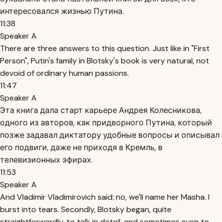
интересовался жизнью Путина.
11:38
Speaker A
There are three answers to this question. Just like in "First
Person", Putin's family in Blotsky's book is very natural, not
devoid of ordinary human passions.
11:47
Speaker A
Эта книга дала старт карьере Андрея Колесникова,
одного из авторов, как придворного Путина, который
позже задавал диктатору удобные вопросы и описывал
его подвиги, даже не приходя в Кремль, в
телевизионных эфирах.
11:53
Speaker A
And Vladimir Vladimirovich said: no, we'll name her Masha. I
burst into tears. Secondly, Blotsky began, quite
straightforwardly, to talk in detail, and sometimes even to