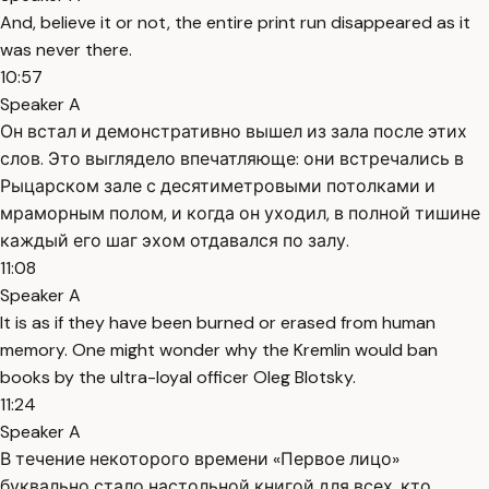
And, believe it or not, the entire print run disappeared as it
was never there.
10:57
Speaker A
Он встал и демонстративно вышел из зала после этих
слов. Это выглядело впечатляюще: они встречались в
Рыцарском зале с десятиметровыми потолками и
мраморным полом, и когда он уходил, в полной тишине
каждый его шаг эхом отдавался по залу.
11:08
Speaker A
It is as if they have been burned or erased from human
memory. One might wonder why the Kremlin would ban
books by the ultra-loyal officer Oleg Blotsky.
11:24
Speaker A
В течение некоторого времени «Первое лицо»
буквально стало настольной книгой для всех, кто