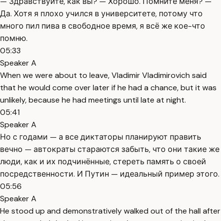
— Здравствуйте, как вы? — Хорошо. Помните меня? —
Да. Хотя я плохо учился в университете, потому что
много пил пива в свободное время, я всё же кое-что
помню.
05:33
Speaker A
When we were about to leave, Vladimir Vladimirovich said
that he would come over later if he had a chance, but it was
unlikely, because he had meetings until late at night.
05:41
Speaker A
Но с годами — а все диктаторы планируют править
вечно — автократы стараются забыть, что они такие же
люди, как и их подчинённые, стереть память о своей
посредственности. И Путин — идеальный пример этого.
05:56
Speaker A
He stood up and demonstratively walked out of the hall after