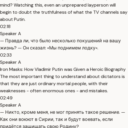
mind? Watching this, even an unprepared layperson will
begin to doubt the truthfulness of what the TV channels say
about Putin.
02:18
Speaker A
— Правда ли, что было несколько покушений на вашу
жизнь? — Он сказал: «Мы поднимем лодку».
02:33
Speaker A
Iron Masks: How Vladimir Putin was Given a Heroic Biography
The most important thing to understand about dictators is
that they are just ordinary mortal people, with their
weaknesses - often enormous ones - and mistakes.
02:49
Speaker A
— Никто, кроме меня, не мог принять такое решение. —
Как они воюют в Сирии, так и будут воевать, если
придётся защищать свою Родину?