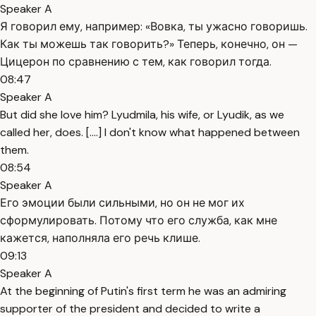
Speaker A
Я говорил ему, например: «Вовка, ты ужасно говоришь.
Как ты можешь так говорить?» Теперь, конечно, он —
Цицерон по сравнению с тем, как говорил тогда.
08:47
Speaker A
But did she love him? Lyudmila, his wife, or Lyudik, as we
called her, does. [....] I don't know what happened between
them.
08:54
Speaker A
Его эмоции были сильными, но он не мог их
сформулировать. Потому что его служба, как мне
кажется, наполняла его речь клише.
09:13
Speaker A
At the beginning of Putin's first term he was an admiring
supporter of the president and decided to write a