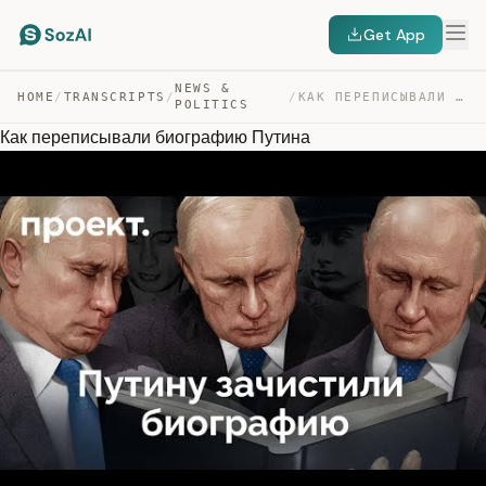
Get App
NEWS &
HOME
/
TRANSCRIPTS
/
/
КАК ПЕРЕПИСЫВАЛИ БИОГРАФИЮ ПУТИНА — TRANSCRIPT
POLITICS
Как переписывали биографию Путина