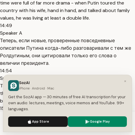
time were full of far more drama - when Putin toured the
country with his wife, hand in hand, and talked about family
values, he was living at least a double life.
14:49
Speaker A
Теперь, если новые, проверенные повседневные
описатели Путина когда-либо разговаривали с тем же
Ролдугиным, они цитировали только его слова о
величии президента.
14:54
Speaker A
×
SozAI
They, too, were ennobled by our "tsar" in his usual manner -
iPhone · Android · Mac
the secret family was given huge assets which had once
Get the SozAI app — 30 minutes of free AI transcription for your
belonged to the people.
own audio: lectures, meetings, voice memos and YouTube. 99+
15:03
languages.
Speaker A
We use cookies to enhance your experience.
Privacy Policy
App Store
Google Play
Его стихия — дела. Видите, они могут быть не сразу
Accept
Settings
заметны, но потом оказываются ужасно эффективными.