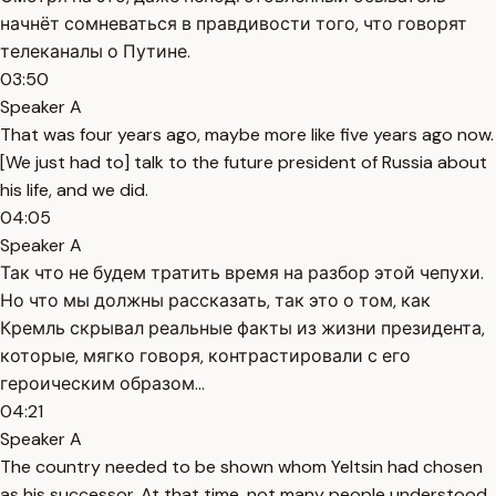
начнёт сомневаться в правдивости того, что говорят
телеканалы о Путине.
03:50
Speaker A
That was four years ago, maybe more like five years ago now.
[We just had to] talk to the future president of Russia about
his life, and we did.
04:05
Speaker A
Так что не будем тратить время на разбор этой чепухи.
Но что мы должны рассказать, так это о том, как
Кремль скрывал реальные факты из жизни президента,
которые, мягко говоря, контрастировали с его
героическим образом...
04:21
Speaker A
The country needed to be shown whom Yeltsin had chosen
as his successor. At that time, not many people understood