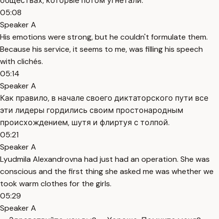
обществах, которые потом угнетали.
05:08
Speaker A
His emotions were strong, but he couldn't formulate them.
Because his service, it seems to me, was filling his speech
with clichés.
05:14
Speaker A
Как правило, в начале своего диктаторского пути все
эти лидеры гордились своим простонародным
происхождением, шутя и флиртуя с толпой.
05:21
Speaker A
Lyudmila Alexandrovna had just had an operation. She was
conscious and the first thing she asked me was whether we
took warm clothes for the girls.
05:29
Speaker A