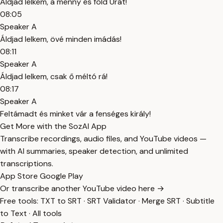
Áldjad lelkem, a menny és föld Urát!
08:05
Speaker A
Áldjad lelkem, övé minden imádás!
08:11
Speaker A
Áldjad lelkem, csak ő méltó rá!
08:17
Speaker A
Feltámadt és minket vár a fenséges király!
Get More with the SozAI App
Transcribe recordings, audio files, and YouTube videos —
with AI summaries, speaker detection, and unlimited
transcriptions.
App Store
Google Play
Or transcribe another YouTube video here →
Free tools:
TXT to SRT
·
SRT Validator
·
Merge SRT
·
Subtitle
to Text
·
All tools