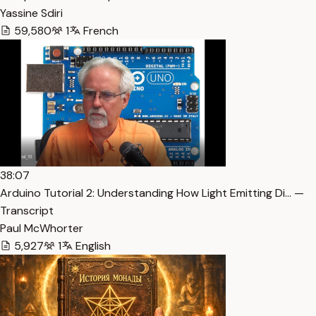
Yassine Sdiri
59,580
1
French
38:07
Arduino Tutorial 2: Understanding How Light Emitting Di… —
Transcript
Paul McWhorter
5,927
1
English