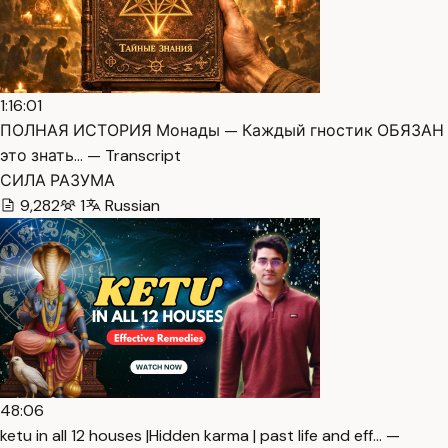
1:16:01
ПОЛНАЯ ИСТОРИЯ Монады — Каждый гностик ОБЯЗАН
это знать… — Transcript
СИЛА РАЗУМА
9,282
1
Russian
48:06
ketu in all 12 houses |Hidden karma | past life and eff… —