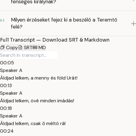
fenséges királynak?
Milyen érzéseket fejez ki a beszélő a Teremtő
03
felé?
Full Transcript — Download SRT & Markdown
Copy
SRT
MD
00:05
Speaker A
Áldjad lelkem, a menny és föld Urát!
00:13
Speaker A
Áldjad lelkem, övé minden imádás!
00:18
Speaker A
Áldjad lelkem, csak ő méltó rá!
00:24