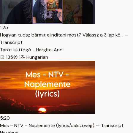
1:25
Hogyan tudsz bármit elindítani most? Válassz a 3 lap kö… —
Transcript
Tarot suttogó - Hargitai Andi
135
1
Hungarian
5:20
Mes – NTV – Naplemente (lyrics/dalszöveg) — Transcript
Narohub