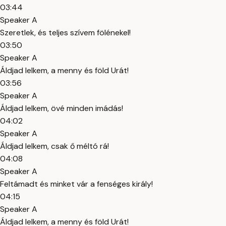
03:44
Speaker A
Szeretlek, és teljes szívem fölénekel!
03:50
Speaker A
Áldjad lelkem, a menny és föld Urát!
03:56
Speaker A
Áldjad lelkem, övé minden imádás!
04:02
Speaker A
Áldjad lelkem, csak ő méltó rá!
04:08
Speaker A
Feltámadt és minket vár a fenséges király!
04:15
Speaker A
Áldjad lelkem, a menny és föld Urát!