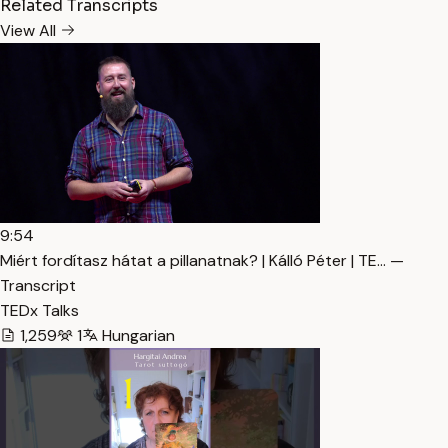
Related Transcripts
View All
9:54
Miért fordítasz hátat a pillanatnak? | Kálló Péter | TE… —
Transcript
TEDx Talks
1,259
1
Hungarian