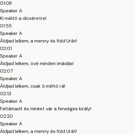
01:08
Speaker A
Ki méltó a dicséretre!
01:55
Speaker A
Áldjad lelkem, a menny és föld Urát!
02:01
Speaker A
Áldjad lelkem, övé minden imádás!
02:07
Speaker A
Áldjad lelkem, csak ő méltó rá!
02:13
Speaker A
Feltámadt és minket vár a fenséges király!
02:20
Speaker A
Áldjad lelkem, a menny és föld Urát!