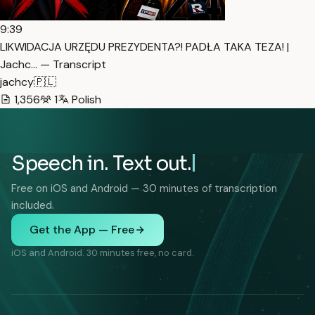
9:39
LIKWIDACJA URZĘDU PREZYDENTA?! PADŁA TAKA TEZA! |
Jachc… — Transcript
jachcy🇵🇱
1,356
1
Polish
Speech in. Text out.
Free on iOS and Android — 30 minutes of transcription
included.
Get the App — Free
iOS and Android. 30 minutes free, no card.