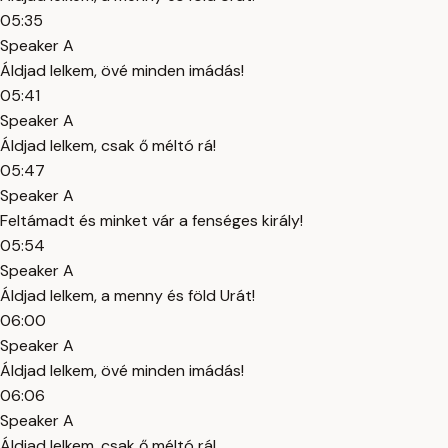
05:35
Speaker A
Áldjad lelkem, övé minden imádás!
05:41
Speaker A
Áldjad lelkem, csak ő méltó rá!
05:47
Speaker A
Feltámadt és minket vár a fenséges király!
05:54
Speaker A
Áldjad lelkem, a menny és föld Urát!
06:00
Speaker A
Áldjad lelkem, övé minden imádás!
06:06
Speaker A
Áldjad lelkem, csak ő méltó rá!