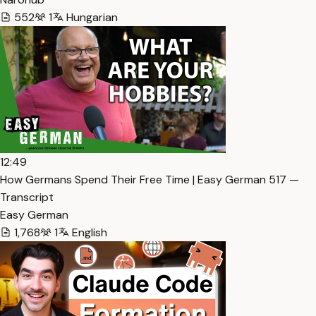
552
1
Hungarian
12:49
How Germans Spend Their Free Time | Easy German 517 —
Transcript
Easy German
1,768
1
English