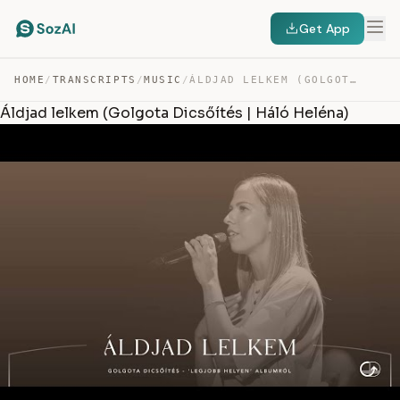
Get App
HOME
/
TRANSCRIPTS
/
MUSIC
/
ÁLDJAD LELKEM (GOLGOTA DICSŐÍTÉS | HÁLÓ HELÉNA) — TRANSCRIPT
Áldjad lelkem (Golgota Dicsőítés | Háló Heléna)