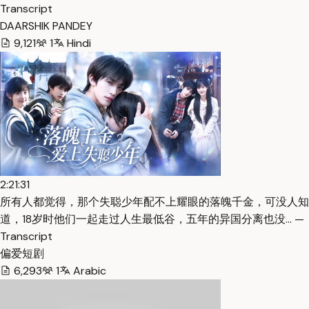
Transcript
DAARSHIK PANDEY
9,121
1
Hindi
2:21:31
所有人都觉得，那个失聪少年配不上耀眼的落魄千金，可没人知
道，18岁时他们一起走过人生最低谷，五年的异国分离也没… —
Transcript
偏爱短剧
6,293
1
Arabic