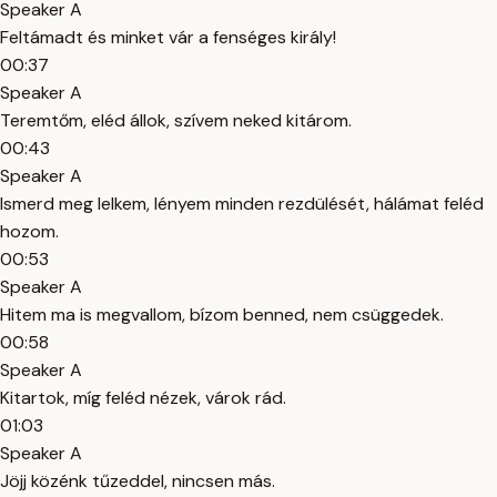
Speaker A
Feltámadt és minket vár a fenséges király!
00:37
Speaker A
Teremtőm, eléd állok, szívem neked kitárom.
00:43
Speaker A
Ismerd meg lelkem, lényem minden rezdülését, hálámat feléd
hozom.
00:53
Speaker A
Hitem ma is megvallom, bízom benned, nem csüggedek.
00:58
Speaker A
Kitartok, míg feléd nézek, várok rád.
01:03
Speaker A
Jöjj közénk tűzeddel, nincsen más.