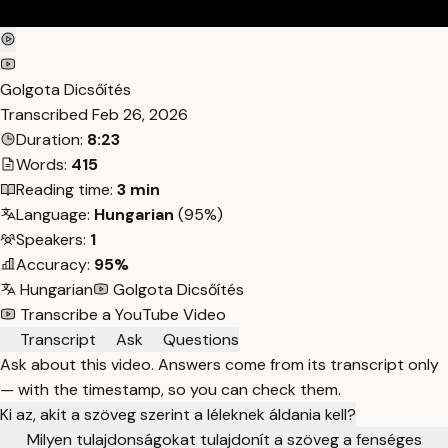
Golgota Dicsőítés
Transcribed
Feb 26, 2026
Duration:
8:23
Words:
415
Reading time:
3 min
Language:
Hungarian
(95%)
Speakers:
1
Accuracy:
95%
Hungarian
Golgota Dicsőítés
Transcribe a YouTube Video
Transcript
Ask
Questions
Ask about this video. Answers come from its transcript only
— with the timestamp, so you can check them.
Ki az, akit a szöveg szerint a léleknek áldania kell?
Milyen tulajdonságokat tulajdonít a szöveg a fenséges