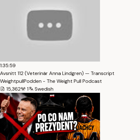
1:35:59
Avsnitt 112 (Veterinär Anna Lindgren) — Transcript
WeightpullPodden - The Weight Pull Podcast
15,362
1
Swedish