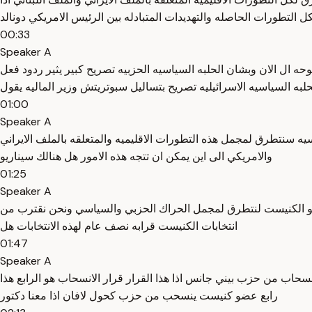
كل التطورات الحاصله والتهديدات المتبادله بين الرئيس الامريكي دونالد
00:33
Speaker A
 ال الان وبشان الحلبه السياسيه الحزبيه تصريح كبير يثير ردود فعل
لبه السياسيه الاسرائيليه تصريح بتساليل سبوتريتش وزير الماليه يقول
01:00
Speaker A
 اذا هنالك ردود فعل واسعه في الحلبه السياسيه سنتطرق لمجمل هذه التطورات الاقليميه والمتعلقه بالملف الايراني
والامريكي الى اين يمكن ان تتجه هذه الامور هل هنالك سيناريو
01:25
Speaker A
ن عضو الكنيست لنتطرق لمجمل الحراك الحزبي والسياسي ونحن نقترب من
انتخابات الكنيست قرابه نصف عام لهذه الانتخابات هل
01:47
Speaker A
سحاب من حزب بيني جانس اذا هذا القرار قرار الانسحاب هو الرابع هذا
رابع عضو كنيست ينسحب من حزب كحول لافان اذا معنا دكتور