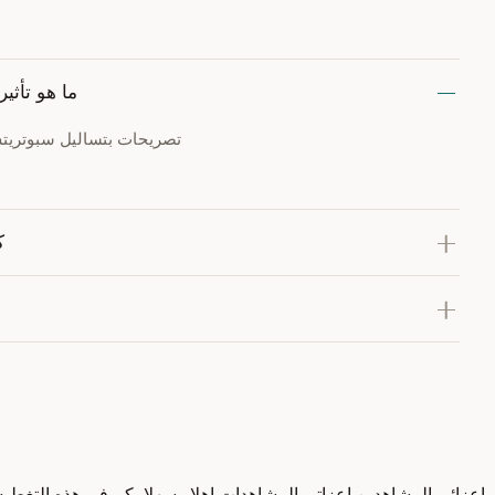
ما هو تأث
تصريحات بتساليل سبوتريتش 
ك
اعزائي المشاهدين اعزاتي المشاهدات اهلا وسهلا بكم في هذه التغطيه ا