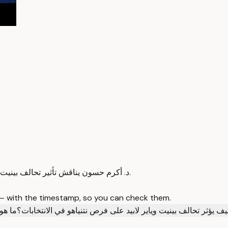
د. أكرم حسون يناقش تأثير تحالف بينيت لابيد على السياسة الإسرائيلية والتطورات الإقليمية والانتخابات القادمة.
 — with the timestamp, so you can check them.
ف يؤثر تحالف بينيت وياير لابيد على فرص نتنياهو في الانتخابات؟
ما هو