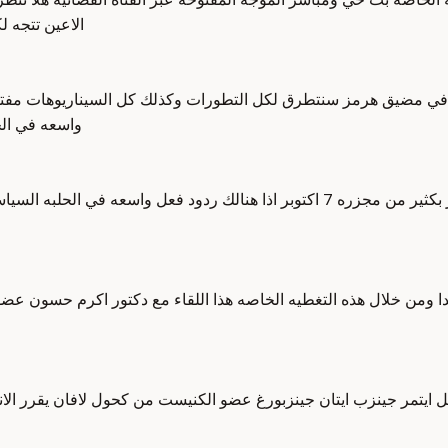
الاعين تتجه ل
يه في مضيق هرمز سنتطرق لكل التطورات وكذلك كل السيناريوهات مفتوحه
واسعه في الح
تشكيل حكومه مع القائمه العربيه الموحده منصور عباس اخطر بكثير من مجزره 7 اكتوبر
ا نبدا ومن خلال هذه التغطيه الخاصه هذا اللقاء مع دكتور اكرم حسو
ل ايتمر جينزب ايتان جينزبورغ عضو الكنيست من كحول لافان يقرر الان