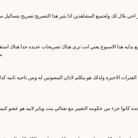
 بلال لك ولجميع المشاهدين اذا يثير هذا التصريح تصريح بتساليل سب
مع بدايه هذا الاسبوع يعني انت ترى هناك تصريحات عديده جدا هناك است
س
لفترات الاخيره ولذلك هو يتكلم لاذان المصوتين له ومن ناحيه ثانيه 
ده كانوا جزء من حكومه التغيير مع نفتالي بنت وياير لابيد هو عضو كن