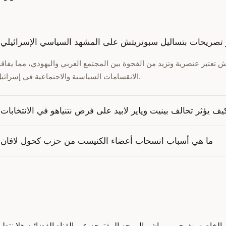
ير تصريحات بتساليل سبوتريتش على المشهد السياسي الإسرائيلي
تعتبر عنصرية وتزيد من الفجوة بين المجتمع العربي واليهودي، مما يفاق
الانقسامات السياسية والاجتماعية في إسرائيل.
يف يؤثر تحالف بينيت وياير لابيد على فرص نتنياهو في الانتخابات
ما هي أسباب انسحاب أعضاء الكنيست من حزب كحول لافان؟
لخاصه بث حي ومباشر الموجه المفتوحه عبر القناه الفضائيه هلا نتطرق ل