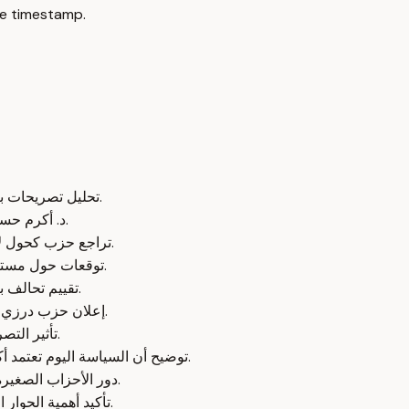
e timestamp.
تحليل تصريحات بتساليل سبوتريتش وتأثيرها العنصري على المشهد السياسي الإسرائيلي.
د. أكرم حسون يؤكد أهمية التعاون مع القائمه العربيه الموحده ودورها في الحكومة.
تراجع حزب كحول لافان مع انسحابات متكررة لأعضاء الكنيست وتأثير ذلك على الانتخابات.
توقعات حول مستقبل بيني جانس السياسي واحتمالية ترشحه لرئاسة الدولة أو الانسحاب.
تقييم تحالف بينيت وياير لابيد وتأثيره على فرص بنيامين نتنياهو في الانتخابات القادمة.
إعلان حزب درزي جديد بقيادة وجدي سرحان وأهمية وجود تمثيل مستقل للطائفة الدرزية.
تأثير التصريحات العنصرية على الفجوة بين المجتمع العربي واليهودي في إسرائيل.
توضيح أن السياسة اليوم تعتمد أكثر على المصالح الشخصية والكراسي وليس على المبادئ والأيديولوجيا.
دور الأحزاب الصغيرة في التأثير على ميزانيات وخدمات المجتمعات المختلفة داخل إسرائيل.
تأكيد أهمية الحوار الإيجابي واللغة البناءة في السياسة للحفاظ على كرامة جميع المواطنين.