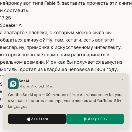
нейронку вот типа Fable 5, заставить прочесть эти книги
и составить
17:25
Speaker A
э аватарго человека, с которым можно было бы
общаться вживую? Ну, там, кстати, есть вот этот
выспер, ну, примочка к искусственному интеллекту,
который позволяет вам с ним разговаривать в
реальном времени. И он как бы получается вынул из
могилы, достал из кладбища человека в 1908 году,
17:44
×
SozAI
Speaker A
iPhone · Android · Mac
который жил и здравствовал. [тяжело вздыхает] И
Get the SozAI app — 30 minutes of free AI transcription for your
поскольку в книгах часто повторяются одни и те же
own audio: lectures, meetings, voice memos and YouTube. 99+
мысли разными словами, искусственному интеллекту
languages.
полностью понятен этот человек, полностью понятно,
We use cookies to enhance your experience.
Privacy Policy
App Store
Google Play
что что делает искусственный интеллект. Ну, грубо
Accept
Settings
говоря, нейронки, чат GPT там и