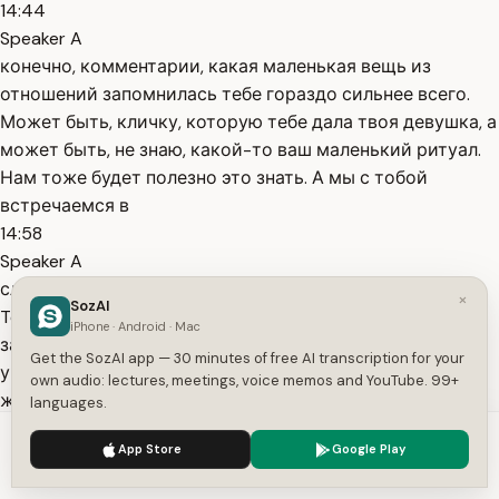
14:44
Speaker A
конечно, комментарии, какая маленькая вещь из
отношений запомнилась тебе гораздо сильнее всего.
Может быть, кличку, которую тебе дала твоя девушка, а
может быть, не знаю, какой-то ваш маленький ритуал.
Нам тоже будет полезно это знать. А мы с тобой
встречаемся в
14:58
Speaker A
следующей серии.
×
SozAI
Topics:
отношения
психология отношений
как
iPhone · Android · Mac
запомниться девушке
личные ассоциации
мужская
Get the SozAI app — 30 minutes of free AI transcription for your
уверенность
коммуникация с
own audio: lectures, meetings, voice memos and YouTube. 99+
женщинами
эмоциональные триггеры
уникальные
languages.
фразы
ритуалы в отношениях
влечение
We use cookies to enhance your experience.
Privacy Policy
App Store
Google Play
Get More with the SozAI App
Accept
Settings
Transcribe recordings, audio files, and YouTube videos —