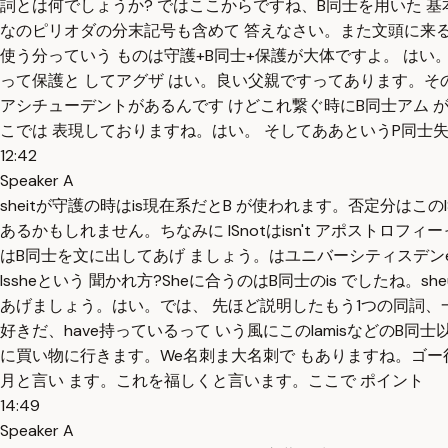
詞とは何でしょうか? ではここからですね、B同士を用いた 
なのピリオダの分末記号も含めて 答えなさい。また文頭に来る
使う分っていう ものは守護+B同士+保護が大体ですよ。 はい。基
って保護と してアグザ はい。良い父親ですってあります。その ト
アシチューデントがあるんです けどこれ繋ぐ時にB同士アム があった
こでは 表現しておりますね。はい。 そしてああというP同士失礼し
12:42
Speaker A
sheitが守護の時はis現在系だとB が使われます。否定分はこのI
あるかもしれません。ちなみに ISnotはisn't アポスト
はB同士を文に出してあげ ましょう。はユニバーシティスデンent あ
Issheという 聞かれ方?Sheに合うのはB同士のis でしたね。she
あげましょう。はい。では、 先ほど説明したもう1つの同詞、一
好きだ、have持っているって いう風にこのIamisなどのB同士以外
に買い物に行きます。We名刺ま大名刺で もありますね。ゴー行
月と言い ます。これを福しくと言います。ここで ポイント
14:49
Speaker A