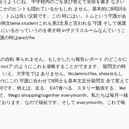
会うようにね、 中学校内のごを並び替えて全部を書き なさい
こかのヒントも隠れているかもしれ ません。基本的にB同詞を
ther。トムは良い父親です。この 時にはい。トムという守護があ
ama studentこれも第2文系と言われる 守護 そして保護
て どこにいるかっていうのを表す時 inザクラスルームなんていうこ
の時はareがhe
leそれは私の自転 車られません。もしかしたら報告レポート のどこかに
か notア のようにこれも省略することができます。 疑問文の時
生では ありません。No,IamnotYes, sheis.Isもし
sheisn'tにこの 守護に合わせてB同士も基本文定分疑問文 全て変えて
す。例えば、走る、 EAT食べる、スタリー勉強する、 like
shoppingtogether everymonth。私たちは毎月一緒
ります。なので福祉です。そして everymonth。これで毎