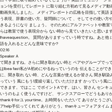
ョン1を受行してレポート に取り組む方初めて見るメディア動
動画失礼しました。 メディアレポートの広格を目指して英語 
う表現、辞書の使い方、疑問師について 、そしてその使い方や
きるようになり ましょう。 そのためにアルファベットや教室で
らは教室で使う表現分から ない時から見ていきたいと思います。まず
Ihaveaquestion。 質問がありますっていう時ですね。あ
語を入れるとどんな意味ですか?
02:16
Speaker A
て聞きますね。さらに聞き取れない時と ペアやグループでってい
はIbea fast私がA初めにやるねっていうのを 伝えることが
に、聞き取れ ない時、どんな言葉が使えるか皆さん 聞き馴染みある
っていう 風にもう1度繰り返していただけます かっていう風に
できます。ではここ でポイントAです。はい。皆さん センキ
いうのもよく使うんですけど、 サンクスアローでどうもありがとう で
thankキforユ yourtime。お時間をいただいて あ
アhelp手伝ってくれて ありがとう。thanキューフォアタ