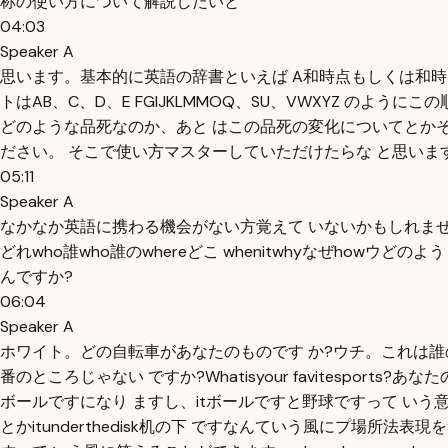
称の使い方について解説したいと
04:03
Speaker A
思います。基本的に英語の辞書といえば A和時点もしくは和時
トはAB、C、D、E FGIJKLMMOQ、SU、VWXYZ 
どのような品死なのか、あと はこの品死の変化についてとかそ
ださい。 そこで使い方マスターしていただけたらな と思いま
05:11
Speaker A
なかなか英語に携わる機会がない方覚えて いないかもしれません。疑問
どれwho誰who誰のwhereどこ whenitwhyなぜho
んですか?
06:04
Speaker A
ホワイト。どの自転車があなたのものです か?ウチ。これは誰
番のところじゃない ですか?Whatisyour favitespo
ボールですになり ますし、itボールですと野球ですって いう意味にな
とかitunderthedisk机の下 ですなんていう風にプ場所法表現を