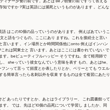
フォーディナー夕食の前です。あとは Beフ朝食の前ですって答える
存知ですか ?実は英語には瀕死というものがあります 。どんな
語 はこの10個の品っていうのがあります。 例えばあていうこ
に文と語をつぐもの。ここにあり ますね。これを接続士と言い
言います 。イン場所とか時間関係他にonto 例えばインハン
?これは関東士と 言います。あとはここには書かれていない で
ます。beビューティフルハッピー そうですね。全て軽用師で
 sheっていう彼女なんていう意味を表す もの、あとはhe、
ーフンって言っ て頻度とか表したりとか、ベリーとても ウエル
する簡単言ったら名刺以外を収束 するものは全て複習にあたり
ど あったりですとか、あとはライブラリー、 これ図書館って
ます。 では、先ほど10個の品死について学習し ましたか、同