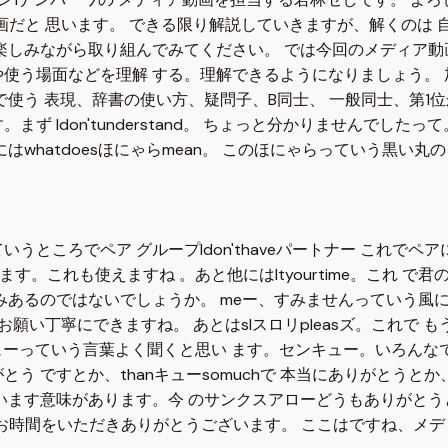
画だと 思います。 できる限り解説していきますが、解くのは
楽しみながら取り組んでみてください。 では今回のメディア動
使う場面などを理解 する。理解できるようになりましょう。 
使う 表現、辞書の使い方、疑問子、B同士、 一般同士、第1位
 Idon'tunderstand。 ちょっと分かりませんでした
と他 にはwhatdoesほにゃらmean。 このほにゃらっていう
うところでペア グループIdon'thaveパートナー これで
できます。これも使えますね 。あと他にはItyourtime。これ
のではないでしょうか。 meー、すみませんっていう風にね、声が か
お願い丁寧にできますね。 あとはslスロリpleasズ。これで
ューっていう言葉よく聞くと思い ます。センキュー。いろんな
すとか、thanキューsomuchで 本当にありがとうとか、than
りがとうございます意味があります。今 のサンクスアローどうもあり
イム お時間をいただきありがとうございます。 ここはですね、メ