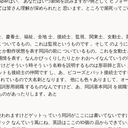
dnewsperはい、 あなたはいつ新聞を読みますか?例として ビ
ては皆さん理解が深められたと 思います。ところで瀕死ってご
、慶養士、福祉、全地 士、接続士、監視、関東士、女動士。英
 ついてるもの。これは監視というものです 。そして のよう
とか動作状態を表す同詞の前に ついているもの。これを女動士と
感情を表す。なんかびっくりしたりとか わおヘイなんていうの
けどそういう時そう いう名称を説明するものは形容師と言い 
トも接続士の仲間です し、あ、ビコーズとバット接続士ですし、
わ れているので大名刺となります。 他にも色々ありまして、オ
詞形用就職 するものなんですけど、あ、同詞基本同詞 を就職
ものがあったりします。あと
われますけどゲットっ ていう同詞がここには書いてないですけ
ック なんていう風にね、英語はここの10個の 品からできてい