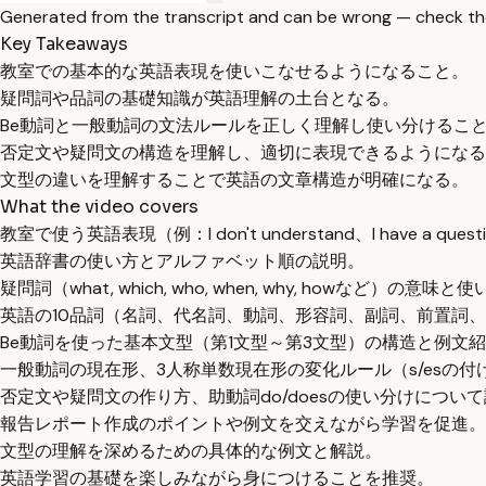
Generated from the transcript and can be wrong — check th
Key Takeaways
教室での基本的な英語表現を使いこなせるようになること。
疑問詞や品詞の基礎知識が英語理解の土台となる。
Be動詞と一般動詞の文法ルールを正しく理解し使い分けるこ
否定文や疑問文の構造を理解し、適切に表現できるようになる
文型の違いを理解することで英語の文章構造が明確になる。
What the video covers
教室で使う英語表現（例：I don't understand、I have a qu
英語辞書の使い方とアルファベット順の説明。
疑問詞（what, which, who, when, why, howなど）の意味
英語の10品詞（名詞、代名詞、動詞、形容詞、副詞、前置詞
Be動詞を使った基本文型（第1文型～第3文型）の構造と例文
一般動詞の現在形、3人称単数現在形の変化ルール（s/esの付
否定文や疑問文の作り方、助動詞do/doesの使い分けについ
報告レポート作成のポイントや例文を交えながら学習を促進。
文型の理解を深めるための具体的な例文と解説。
英語学習の基礎を楽しみながら身につけることを推奨。