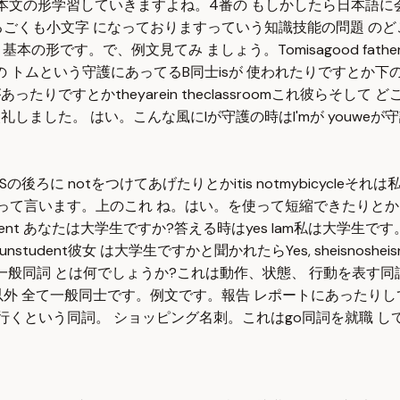
基本文の形学習していきますよね。4番の もしかしたら日本語に
ごくも小文字 になっておりますっていう知識技能の問題 のど
本の形です。で、例文見てみ ましょう。Tomisagood fa
ムという守護にあってるB同士isが 使われたりですとか下の例文I
りですとかtheyarein theclassroomこれ彼らそし
ました。 はい。こんな風にIが守護の時はI'mが youweが守護
Sの後ろに notをつけてあげたりとかitis notmybicyc
ロフィーって言います。上のこれ ね。はい。を使って短縮できたりと
なたは大学生ですか?答える時はyes Iam私は大学生です。いえ、大学
unstudent彼女 は大学生ですかと聞かれたらYes, sheisno
般同詞 とは何でしょうか?これは動作、状態、 行動を表す同詞で
 全て一般同士です。例文です。報告 レポートにあったりして、Wego 
くという同詞。 ショッピング名刺。これはgo同詞を就職 してお