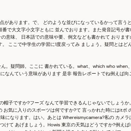
点があります。で、 どのような並びになっているかって言うと
のようにこの順番で大文字小文字ともに 並んでおります。また発音記
の意味、 日本語での意味や要、例文なども書かれて おります
す。 ここで中学生の学習に1度戻ってみ ましょう。疑問とはど
師。ここに 書かれている。what、which who when、
wウどのよう になんていう意味があります 是非 報告レポートでね例
の帽子ですか?フーズ なんて学習できるんじゃないでしょうか。
rts?あなたの お気に入りのスポーツは何ですか?て 言っかれた時には
ります。はい。あとは Whereismycamera?私の カメラはど
つけて あげましょう。Howis 東京の天気はどうですか?例えばitis