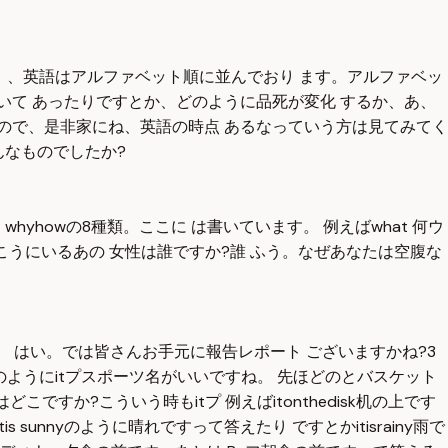
 、英語はアルファベット順に並んでおり ます。アルファベッ
号が書いて あったりですとか、どのように品死が変化 するか、あ、
ので、是非家にね、英語の時点 あるなっていう方は見てみてく
んなものでしたか?
whyhowの8種類。ここに は書いています。 例えばwhat 何ウ
えば向こうにいるあの 女性は誰ですか?誰 ふう。なぜあなたは空腹な
 はい。では皆さんお手元に報告レポート ございますかね?3
itボ のようにitプスポーツ名がいいですね。 先ほどのとバスケット
こですか?こういう時もitプ 例えばitonthedisk机の上です
 sunnyのように晴れですって答えたり ですとかitisrainy雨で