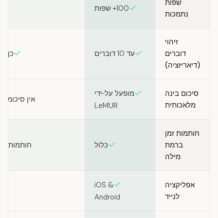
שפות
100+ שפות
נתמכות
זיהוי
דוברים
עד 10 דוברים
כן (דרך API
(דיאריזציה)
סיכום בינה
מופעל על‑ידי
אין סיכומי 
מלאכותית
LeMUR
חותמות זמן
ברמת
כלול
חותמות זמ
מילה
אפליקציה
iOS &
לנייד
Android