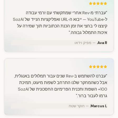
"עברתי מ‑Rev אחרי שמתקשתי עם זרמי עבודה
ל‑YouTube — ייבוא ה‑URL ואפליקציות הנייד של SozAI
קיצצו לי בחצי את זמן הכנת הכתוביות תוך שמירה על
איכות התמלול גבוהה."
Ava R.
— מפיק וידאו
"עברנו להשתמש ב‑Rev שנים עבור תמלולים באנגלית,
אבל כשהמחקר שלנו התרחב לשפות מיעוט, תמיכת
100+ השפות ותכנית הפרימיום החסכונית של SozAI
גרמו לעבור ברור."
Marcus L.
— חוקר שטח