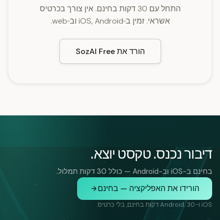
התחל עם 30 דקות בחינם. אין צורך בכרטיס
אשראי. זמין ב‑iOS, Android וב‑web.
הורד את SozAI Free
דיבור נכנס. טקסט יוצא.
בחינם ב-iOS וב-Android — כולל 30 דקות תמלול.
הורידו את האפליקציה — בחינם
iOS ו-Android. 30 דקות בחינם, בלי כרטיס.