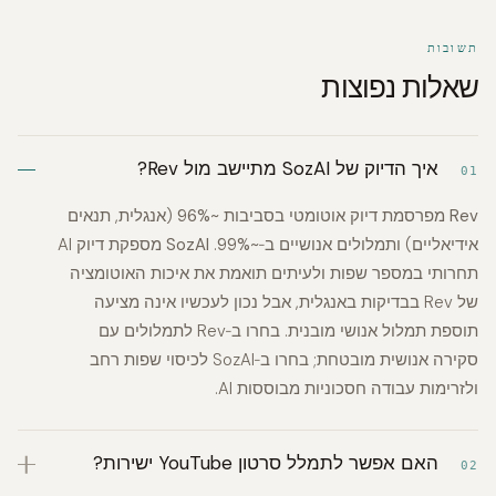
תשובות
שאלות נפוצות
איך הדיוק של SozAI מתיישב מול Rev?
01
Rev
מפרסמת דיוק אוטומטי בסביבות
~96%
(אנגלית, תנאים
אידיאליים) ותמלולים אנושיים ב‑
~99%
.
SozAI
מספקת דיוק AI
תחרותי במספר שפות ולעיתים תואמת את איכות האוטומציה
של Rev בבדיקות באנגלית, אבל נכון לעכשיו אינה מציעה
תוספת תמלול אנושי מובנית. בחרו ב‑Rev לתמלולים עם
סקירה אנושית מובטחת; בחרו ב‑SozAI לכיסוי שפות רחב
ולזרימות עבודה חסכוניות מבוססות AI.
האם אפשר לתמלל סרטון YouTube ישירות?
02