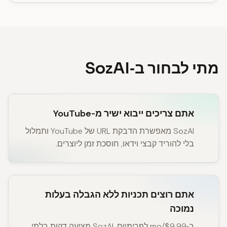
מתי לבחור ב‑SozAI
אתם צריכים ייבוא ישיר מ‑YouTube
SozAI מאפשרת הדבקת URL של YouTube ותמלול
בלי להוריד קבצי וידאו, חוסכת זמן ליוצרים.
אתם רוצים תכניות ללא הגבלה בעלות
נמוכה
ב‑$9.99/mo לפרימיום, SozAI מציעה דקות בלתי