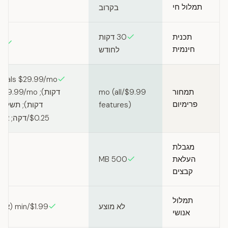
תמלול חי
בקרוב
תכנית
30 דקות
45 דקות
חינמית
לחודש
תמחור
$9.99/mo (all
פרימיום
features)
$0.25/דקה; אנושי $1.99/דקה
מגבלת
העלאת
500 MB
קבצים
תמלול
לא מוצע
$1.99/min (אנושי, 99% דיוק)
אנושי