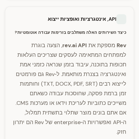
API, אינטגרציות ואופציות ייצוא
כיצד השירותים האלה משתלבים בזרימות עבודה אוטומטיות?
Rev
מספקת את
rev.ai API
, הצעה בוגרת
למפתחים המתאימה לעסקים שצריכים העלאות
תכופות בתוכנה, עיבוד בזמן שנראה כזמני אמת
ואינטגרציה בצנרת מותאמת. ל‑Rev גם פורמטים
לייצוא רבים (TXT, DOCX, PDF, SRT) וחותמות
זמן ברמת פסקה, שחוסכות עבודה כשאתם
משייכים כתוביות לעריכת וידאו או מערכות CMS.
אם אתם בונים מוצר שתלוי בתשתית תמלול,
ה‑API ואפשרויות ה‑enterprise של Rev הם יתרון
חזק.