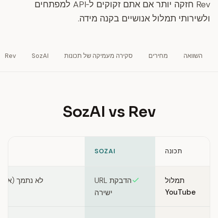
Rev חזקה יותר אם אתם זקוקים ל‑API למפתחים
ולשירותי תמלול אנושיים בקנה מידה.
השוואה
מחירים
סקירה מעמיקה של תכונות
SozAI
Rev
SozAI vs Rev
תכונה
SOZAI
Feature comparison between SozAI and Rev
תמלול
הדבקת URL
YouTube
ישירה