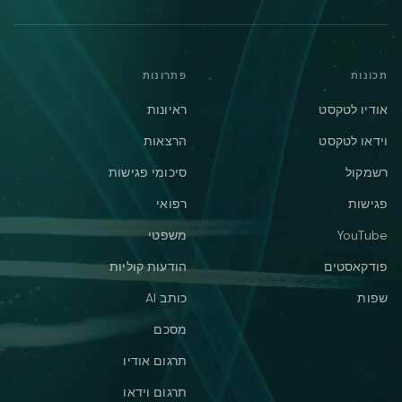
תכונות
פתרונות
אודיו לטקסט
ראיונות
וידאו לטקסט
הרצאות
רשמקול
סיכומי פגישות
פגישות
רפואי
YouTube
משפטי
פודקאסטים
הודעות קוליות
שפות
כותב AI
מסכם
תרגום אודיו
תרגום וידאו