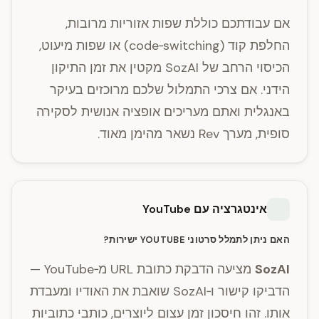
אם עבודתכם כוללת שפות אזוריות מרובות,
החלפת קוד (code‑switching) או שפות מיעוט,
הכיסוי הרחב של SozAI מקטין את זמן התיקון
הידני. אם צרכי התמלול שלכם מרוכזים בעיקר
באנגלית ואתם מעריכים אופציה אנושית לסקירה
סופית, מערך Rev נשאר מהימן מאוד.
אינטגרציה עם YouTube
האם ניתן לתמלל סרטוני YOUTUBE ישירות?
SozAI
מציעה הדבקת כתובת URL מ‑YouTube —
הדביקו קישור ו‑SozAI שואבת את האודיו ומעבדת
אותו. זהו חיסכון זמן עצום ליוצרים, כותבי כתוביות