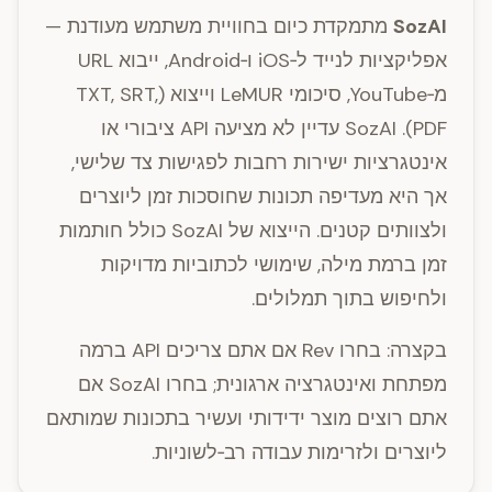
SozAI
מתמקדת כיום בחוויית משתמש מעודנת —
אפליקציות לנייד ל‑iOS ו‑Android, ייבוא URL
מ‑YouTube, סיכומי LeMUR וייצוא (TXT, SRT,
PDF). SozAI עדיין לא מציעה API ציבורי או
אינטגרציות ישירות רחבות לפגישות צד שלישי,
אך היא מעדיפה תכונות שחוסכות זמן ליוצרים
ולצוותים קטנים. הייצוא של SozAI כולל חותמות
זמן ברמת מילה, שימושי לכתוביות מדויקות
ולחיפוש בתוך תמלולים.
בקצרה: בחרו Rev אם אתם צריכים API ברמה
מפתחת ואינטגרציה ארגונית; בחרו SozAI אם
אתם רוצים מוצר ידידותי ועשיר בתכונות שמותאם
ליוצרים ולזרימות עבודה רב‑לשוניות.