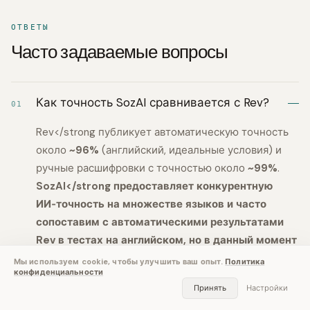
ОТВЕТЫ
Часто задаваемые вопросы
Как точность SozAI сравнивается с Rev?
01
Rev</strong публикует автоматическую точность
около
~96%
(английский, идеальные условия) и
ручные расшифровки с точностью около
~99%
.
SozAI</strong предоставляет конкурентную
ИИ‑точность на множестве языков и часто
сопоставим с автоматическими результатами
Rev в тестах на английском, но в данный момент
не предлагает встроенной опции ручной
Мы используем cookie, чтобы улучшить ваш опыт.
Политика
конфиденциальности
транскрипции. Выбирайте Rev для
Принять
Настройки
гарантированных расшифровок с проверкой