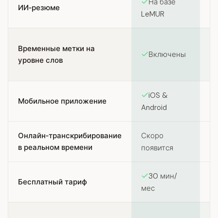
На базе
ИИ‑резюме
Н
LeMUR
В
Временные метки на
Включены
ме
уровне слов
аб
iOS &
Мобильное приложение
Android
Онлайн‑транскрибирование
Скоро
Н
в реальном времени
появится
30 мин/
Бесплатный тариф
мес