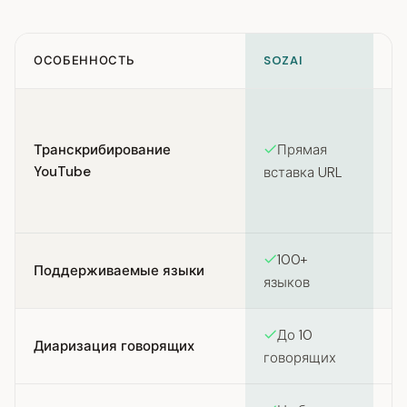
ОСОБЕННОСТЬ
SOZAI
R
Feature comparison between SozAI and Rev
Н
п
Транскрибирование
Прямая
(н
YouTube
вставка URL
им
Yo
100+
Поддерживаемые языки
языков
До 10
Диаризация говорящих
говорящих
re