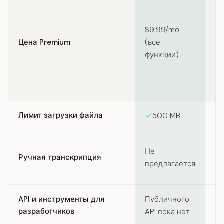
$
(5
$9.99/mo
$
Цена Premium
(все
(1
функции)
Pa
ИИ
Ру
Лимит загрузки файла
500 MB
Не
Не
Ручная транскрипция
(р
предлагается
то
API и инструменты для
Публичного
разработчиков
API пока нет
re