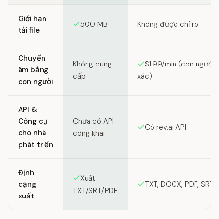
Giới hạn
500 MB
Không được chỉ rõ
tải file
Chuyển
Không cung
$1.99/min (con người,
âm bằng
cấp
xác)
con người
API &
Công cụ
Chưa có API
Có rev.ai API
cho nhà
công khai
phát triển
Định
Xuất
dạng
TXT, DOCX, PDF, SRT
TXT/SRT/PDF
xuất