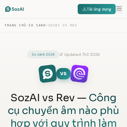
Tải ứng dụng
TRANG CHỦ
/
SO SÁNH
/
SOZAI VS REV
Updated Th3 2026
So sánh 2026
VS
SozAI vs Rev —
Công
cụ chuyển âm nào phù
hợp với quy trình làm