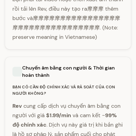
rồi tải lên Rev, điều này tạo ra摩摩摩 thêm
bước và摩摩摩摩摩摩摩摩摩摩摩摩摩摩摩摩
摩摩摩摩摩摩摩摩摩摩摩摩摩摩摩摩. (Note:
preserve meaning in Vietnamese)
Chuyển âm bằng con người & Thời gian
hoàn thành
BẠN CÓ CẦN ĐỘ CHÍNH XÁC VÀ RÀ SOÁT CỦA CON
NGƯỜI KHÔNG?
Rev
cung cấp dịch vụ chuyển âm bằng con
người với giá
$1.99/min
và cam kết ~
99%
độ chính xác
. Dịch vụ này giá trị khi bản ghi
là hồ sơ pháp lý, sản phẩm cuối cho phát