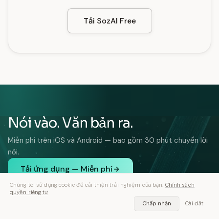
Tải SozAI Free
Nói vào. Văn bản ra.
Miễn phí trên iOS và Android — bao gồm 30 phút chuyển lời
nói.
Tải ứng dụng — Miễn phí
iOS và Android. Miễn phí 30 phút, không cần thẻ.
Chúng tôi sử dụng cookie để cải thiện trải nghiệm của bạn.
Chính sách
quyền riêng tư
Chấp nhận
Cài đặt