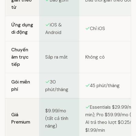
gian theo
Bao gồm
Dấu thời gian theo đoạn
từ
Ứng dụng
iOS &
Chỉ iOS
di động
Android
Chuyển
âm trực
Sắp ra mắt
Không có
tiếp
Gói miễn
30
45 phút/tháng
phí
phút/tháng
Essentials $29.99/mo
$9.99/mo
Giá
min); Pro $59.99/mo (1
(tất cả tính
Premium
AI trả theo lượt $0.25/m
năng)
$1.99/min