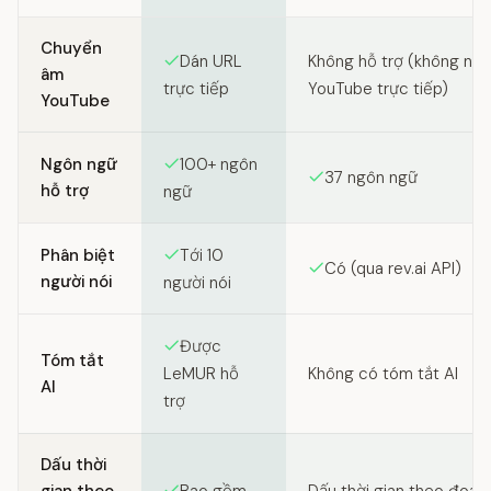
Feature comparison between SozAI and Rev
Chuyển
Dán URL
Không hỗ trợ (không nh
âm
trực tiếp
YouTube trực tiếp)
YouTube
Ngôn ngữ
100+ ngôn
37 ngôn ngữ
hỗ trợ
ngữ
Phân biệt
Tới 10
Có (qua rev.ai API)
người nói
người nói
Được
Tóm tắt
Không có tóm tắt AI
LeMUR hỗ
AI
trợ
Dấu thời