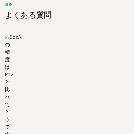
回答
よくある質問
SozAI
01
の
精
度
は
Rev
と
比
べ
て
ど
う
で