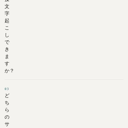
文
字
起
こ
し
で
き
ま
す
か？
03
ど
ち
ら
の
サ