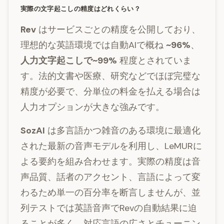
実際の文字起こしの精度はどれくらい？
Rev
はサービスごとの精度を公開しており、
理想的な英語環境では自動AIで概ね
~96%
、
人力文字起こしで~99%
程度とされていま
す。法的文書や医療、研究などでほぼ完璧な
精度が必要で、分単位の料金を払える場合は
人力オプションが大きな強みです。
SozAI
は多言語かつ雑音のある環境に最適化
された最新の音声モデルを利用し、LeMURに
よる要約を組み合わせます。実際の精度は音
声品質、話者のアクセント、言語によって変
わるため単一の百分率を断言しませんが、並
列テストでは英語音声でRevの自動結果に迫
ることが多く、対応言語の広さとチューニン