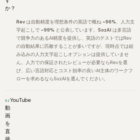
す
か？
Rev
は自動精度を理想条件の英語で概ね
~96%
、人力文
字起こしで
~99%
と公表しています。
SozAI
は多言語
で競争力のあるAI精度を提供し、英語のテストではRev
の自動結果に匹敵することが多いですが、現時点では組
み込みの人力文字起こしオプションは提供していませ
ん。人力での保証されたレビューが必要ならRevを選
び、広い言語対応とコスト効率の良いAI主体のワークフ
ローを求めるならSozAIを選んでください。
YouTube
02
動
画
を
直
接