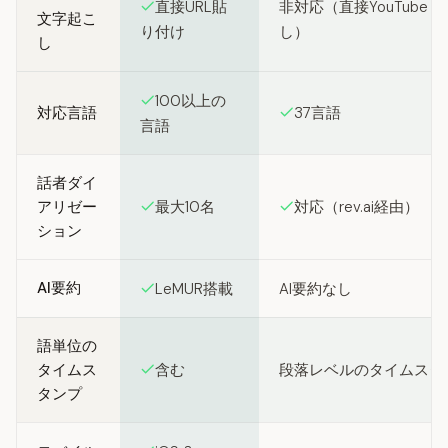
直接URL貼
非対応（直接YouTube 
文字起こ
り付け
し）
し
100以上の
対応言語
37言語
言語
話者ダイ
アリゼー
最大10名
対応（rev.ai経由）
ション
AI要約
LeMUR搭載
AI要約なし
語単位の
タイムス
含む
段落レベルのタイムスタ
タンプ