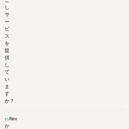
こ
し
サ
ー
ビ
ス
を
提
供
し
て
い
ま
す
か？
Rev
05
か