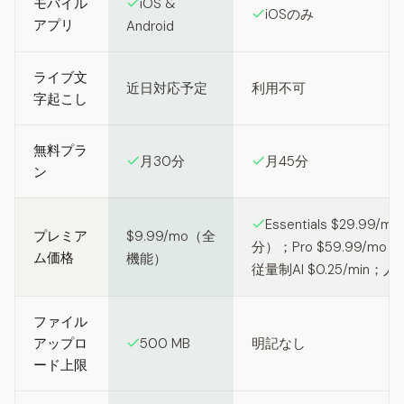
モバイル
iOS &
iOSのみ
アプリ
Android
ライブ文
近日対応予定
利用不可
字起こし
無料プラ
月30分
月45分
ン
Essentials $29.99/
プレミア
$9.99/mo（全
分）；Pro $59.99/mo
ム価格
機能）
従量制AI $0.25/min；人力 
ファイル
アップロ
500 MB
明記なし
ード上限