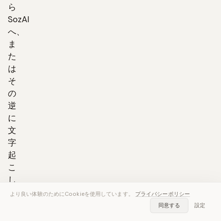
ら
SozAI
へ、
ま
た
は
そ
の
逆
に
文
字
起
こ
し
を
より良い体験のためにCookieを使用しています。
プライバシーポリシー
移
同意する
設定
行