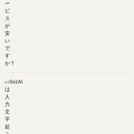
ー
ビ
ス
が
安
い
で
す
か？
SozAI
04
は
人
力
文
字
起