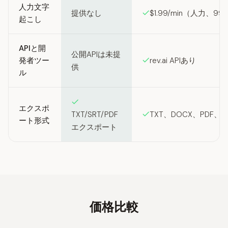
人力文字
提供なし
$1.99/min（人力、9
起こし
APIと開
公開APIは未提
発者ツー
rev.ai APIあり
供
ル
エクスポ
TXT/SRT/PDF
TXT、DOCX、PDF、S
ート形式
エクスポート
価格比較