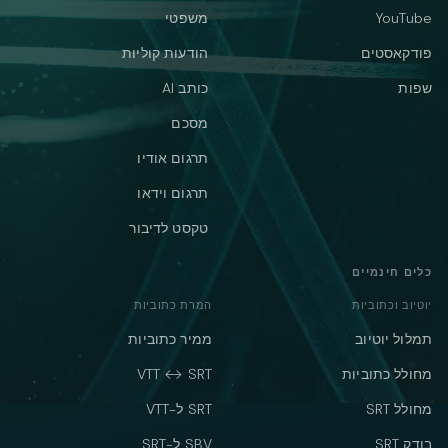
YouTube
משפטי
פודקאסטים
הודעות קוליות
שפות
כותב AI
מסכם
תרגום אודיו
תרגום וידאו
טקסט לדיבור
כלים חינמיים
יוטיוב וכתוביות
המרת כתוביות
תמלול יוטיוב
ממיר כתוביות
מחולל כתוביות
VTT ↔ SRT
מחולל SRT
SRT ל-VTT
בודק SRT
SBV ל-SRT