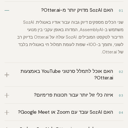
האם SozAI מדויק יותר מ-Otter.ai?
01
שני הכלים מספקים דיוק גבוה עבור אודיו באנגלית. SozAI
משתמש ב-AssemblyAI, המדורג באופן עקבי בין מנועי
הדיבור לטקסט המובילים. SozAI עולה על Otter.ai בדיוק רב
לשוני, ותומך ב-100+ שפות לעומת תמלול חי באנגלית בלבד
של Otter.ai.
האם אוכל לתמלל סרטוני YouTube באמצעות
02
Otter.ai?
איזה כלי זול יותר עבור תכונות פרימיום?
03
האם SozAI עובד עם Zoom או Google Meet?
04