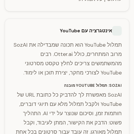
אינטגרציה עם YouTube
תמלול YouTube הוא תכונה שמבדילה את SozAI
מרוב המתחרים, כולל Otter.ai. רבים
מהמשתמשים צריכים לחלץ טקסט מסרטוני
YouTube לצורכי מחקר, יצירת תוכן או לימוד.
SOZAI: תמלול YOUTUBE מובנה
SozAI מאפשרת לך להדביק כל כתובת URL של
YouTube ולקבל תמלול מלא עם תיוגי דוברים,
חותמות זמן, וסיכום שנוצר על ידי AI. התהליך
פשוט: הדבק את הקישור, המתן לעיבוד, וקבל
תמלול מאורגן. זה עובד עבור סרטונים בכל אחת