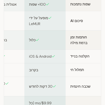
שפות נתמכות
100+ שפות
אנגלית בלבד
מופעל על ידי
סיכום AI
LeMUR
חותמות זמן
כלול
ברמת
ברמת מילה
הקלטה בנייד
d
iOS & Android
תמלול חי
בקרוב
שכבה חינמית
30 דקות לחודש
(
$9.99/mo (כל