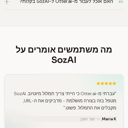
האם אוכל לעבור מ-Otter.ai ל-SozAI בקלות?
05
מה משתמשים אומרים על
SozAI
"עברתי מ-Otter.ai כי הייתי צריך תמלול מיוטיוב. SozAI
מטפל בזה בצורה מושלמת - מדביקים את ה-URL,
מקבלים את התמלול. פשוט."
Maria K.
— יוצר תוכן