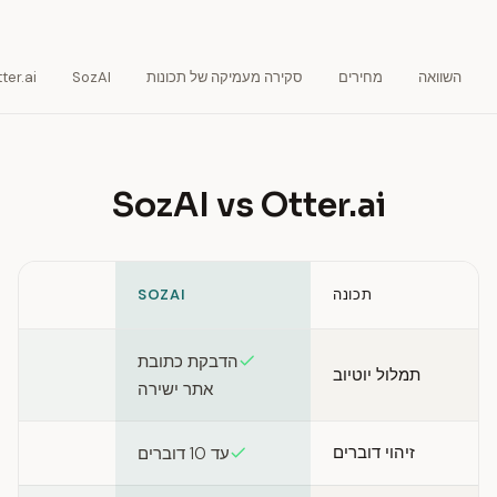
השוואה
מחירים
סקירה מעמיקה של תכונות
SozAI
ter.ai
SozAI vs Otter.ai
תכונה
SOZAI
Feature comparison between SozAI and Otter.ai
הדבקת כתובת
תמלול יוטיוב
אתר ישירה
זיהוי דוברים
עד 10 דוברים