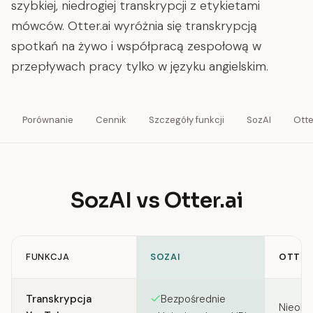
szybkiej, niedrogiej transkrypcji z etykietami
mówców. Otter.ai wyróżnia się transkrypcją
spotkań na żywo i współpracą zespołową w
przepływach pracy tylko w języku angielskim.
Porównanie
Cennik
Szczegóły funkcji
SozAI
Otte
SozAI vs Otter.ai
FUNKCJA
SOZAI
OTTER
Feature comparison between SozAI and Otter.ai
Transkrypcja
Bezpośrednie
Nieobs