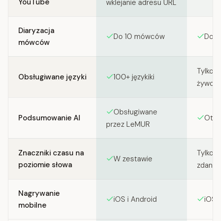
YouTube
wklejanie adresu URL
Diaryzacja
Do 10 mówców
Do 
mówców
Tylko a
Obsługiwane języki
100+ językiki
żywo)
Obsługiwane
Podsumowanie AI
Otter
przez LeMUR
Znaczniki czasu na
Tylko 
W zestawie
poziomie słowa
zdania
Nagrywanie
iOS i Android
iOS i
mobilne