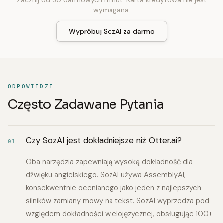
Zacznij od 30 darmowych minut. Karta kredytowa nie jest
wymagana.
Wypróbuj SozAI za darmo
ODPOWIEDZI
Często Zadawane Pytania
Czy SozAI jest dokładniejsze niż Otter.ai?
01
Oba narzędzia zapewniają wysoką dokładność dla
dźwięku angielskiego. SozAI używa AssemblyAI,
konsekwentnie ocenianego jako jeden z najlepszych
silników zamiany mowy na tekst. SozAI wyprzedza pod
względem dokładności wielojęzycznej, obsługując 100+