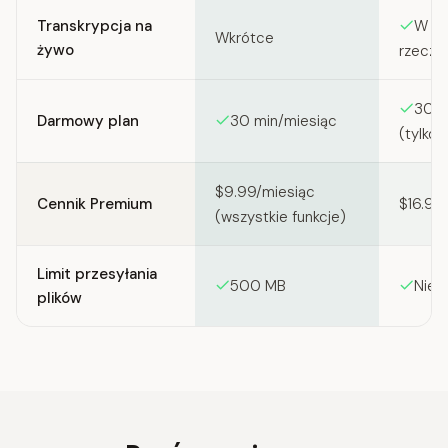
Transkrypcja na
W cz
Wkrótce
żywo
rzeczy
300 
Darmowy plan
30 min/miesiąc
(tylko 
$9.99/miesiąc
Cennik Premium
$16.99
(wszystkie funkcje)
Limit przesyłania
500 MB
Nieo
plików