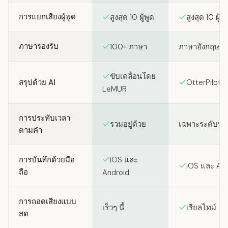
การแยกเสียงผู้พูด
สูงสุด 10 ผู้พูด
สูงสุด 10 ผู้พู
ภาษารองรับ
100+ ภาษา
ภาษาอังกฤษเท่า
ขับเคลื่อนโดย
สรุปด้วย AI
OtterPilot A
LeMUR
การประทับเวลา
รวมอยู่ด้วย
เฉพาะระดับป
ตามคำ
การบันทึกด้วยมือ
iOS และ
iOS และ An
ถือ
Android
การถอดเสียงแบบ
เร็วๆ นี้
เรียลไทม์
สด