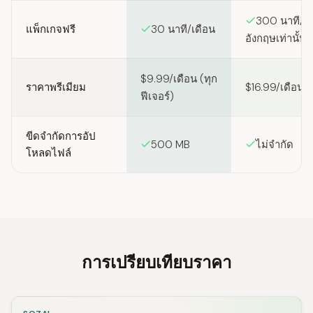
300 นาที/เด
แพ็กเกจฟรี
30 นาที/เดือน
อังกฤษเท่านั้น)
$9.99/เดือน (ทุก
ราคาพรีเมียม
$16.99/เดือน
ฟีเจอร์)
ขีดจำกัดการอัป
500 MB
ไม่จำกัด
โหลดไฟล์
การเปรียบเทียบราคา