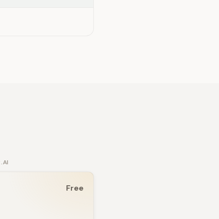
.AI
Free