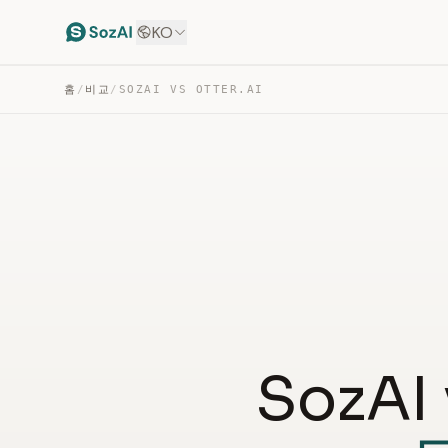
KO
홈
/
비교
/
SOZAI VS OTTER.AI
SozAI 