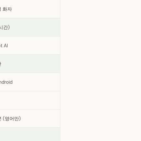
명 화자
시간)
t AI
만
ndroid
분 (영어만)