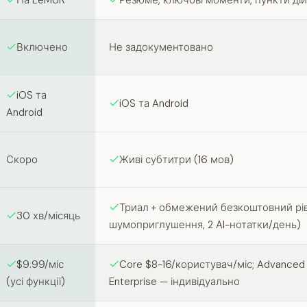
На LeMUR
Резюме, ключові моменти, пункти дій
Включено
Не задокументовано
iOS та
iOS та Android
Android
Скоро
Живі субтитри (16 мов)
Триал + обмежений безкоштовний рі
30 хв/місяць
шумоприглушення, 2 AI-нотатки/день)
$9.99/міс
Core $8-16/користувач/міс; Advanced
(усі функції)
Enterprise — індивідуально