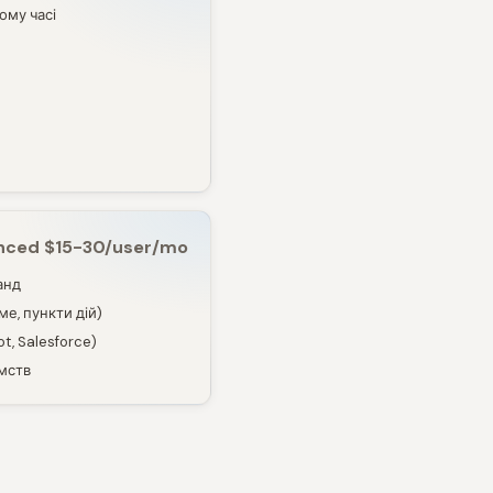
му часі
nced $15-30/user/mo
анд
е, пункти дій)
t, Salesforce)
мств