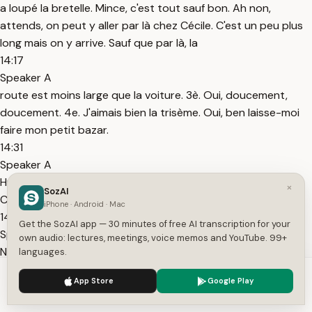
a loupé la bretelle. Mince, c'est tout sauf bon. Ah non,
attends, on peut y aller par là chez Cécile. C'est un peu plus
long mais on y arrive. Sauf que par là, la
14:17
Speaker A
route est moins large que la voiture. 3è. Oui, doucement,
doucement. 4e. J'aimais bien la trisème. Oui, ben laisse-moi
faire mon petit bazar.
14:31
Speaker A
Hm. Ça sent le brûlet. Ça sent le brûlet. Ça sent le brûlet.
×
SozAI
C'est dehors ? Ah non, c'est pas dehors.
iPhone · Android · Mac
14:42
Get the SozAI app — 30 minutes of free AI transcription for your
Speaker A
own audio: lectures, meetings, voice memos and YouTube. 99+
Non non, c'est dedans ma voiture sans le brûler. Tu as pas
languages.
oublié le frein à main quand même ? Le frein à main. J'ai oublié
We use cookies to enhance your experience.
Privacy Policy
App Store
Google Play
le frein à main. Bon, qu'est-ce que je fais ? Tu l'enlèves. Il y a
Accept
Settings
plus