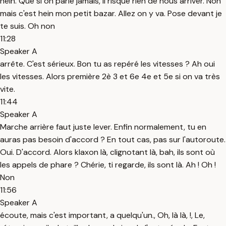
hein. Que si on parle jamais, il risque rien de nous arriver. Non
mais c'est hein mon petit bazar. Allez on y va. Pose devant je
te suis. Oh non
11:28
Speaker A
arrête. C'est sérieux. Bon tu as repéré les vitesses ? Ah oui
les vitesses. Alors première 2è 3 et 6e 4e et 5e si on va très
vite.
11:44
Speaker A
Marche arrière faut juste lever. Enfin normalement, tu en
auras pas besoin d'accord ? En tout cas, pas sur l'autoroute.
Oui. D'accord. Alors klaxon là, clignotant là, bah, ils sont où
les appels de phare ? Chérie, ti regarde, ils sont là. Ah ! Oh !
Non
11:56
Speaker A
écoute, mais c'est important, a quelqu'un., Oh, là là, !, Le,