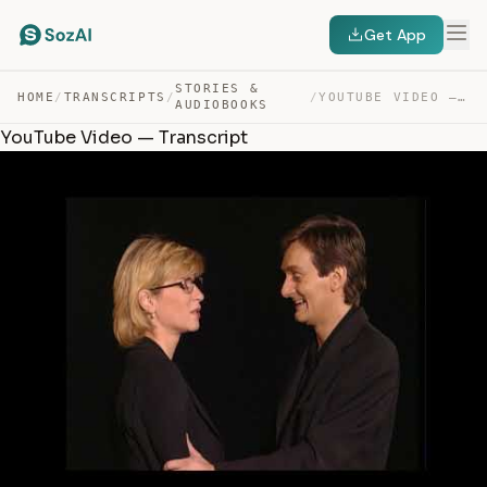
Get App
STORIES &
HOME
/
TRANSCRIPTS
/
/
YOUTUBE VIDEO — TRANSCRIPT
AUDIOBOOKS
YouTube Video — Transcript