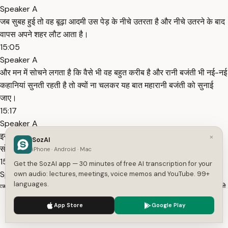
Speaker A
जब सुबह हुई तो वह बूढ़ा आदमी उस पेड़ के नीचे उतरता है और नीचे उतरने के बाद
वापस अपने शहर लौट आता है।
15:05
Speaker A
और मन में सोचने लगता है कि वैसे भी वह बहुत करीब है और रानी बजंती भी नई-नई
कहानियां सुनती रहती है तो क्यों ना चलकर यह बात महारानी बजंती को सुनाई
जाए।
15:17
Speaker A
इसके बदले में महारानी उसे बहुत सारा पैसा देंगी और वह अमीर हो जाएगा ऐसा
×
SozAI
सोचकर वह बूढ़ा आदमी उसी जगह पहुंच जाता है।
iPhone · Android · Mac
15:29
Get the SozAI app — 30 minutes of free AI transcription for your
Speaker A
own audio: lectures, meetings, voice memos and YouTube. 99+
languages.
जहां रानी बजंती का मंडप लगा हुआ था जहां रानी बजंती रोज कहानियां सुना करती
थी।
We use cookies to enhance your experience.
Privacy Policy
App Store
Google Play
15:39
Accept
Settings
Speaker A