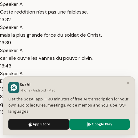
Speaker A
Cette reddition n'est pas une faiblesse,
13:32
Speaker A
mais la plus grande force du soldat de Christ,
13:39
Speaker A
car elle ouvre les vannes du pouvoir divin.
13:43
Speaker A
Ensuite vient l'attente active,
×
SozAI
13:47
iPhone · Android · Mac
Speaker A
Get the SozAI app — 30 minutes of free AI transcription for your
qui n'est pas passive.
own audio: lectures, meetings, voice memos and YouTube. 99+
13:50
languages.
Speaker A
We use cookies to enhance your experience.
Privacy Policy
App Store
Google Play
C'est une posture de foi,
Accept
Settings
13:53