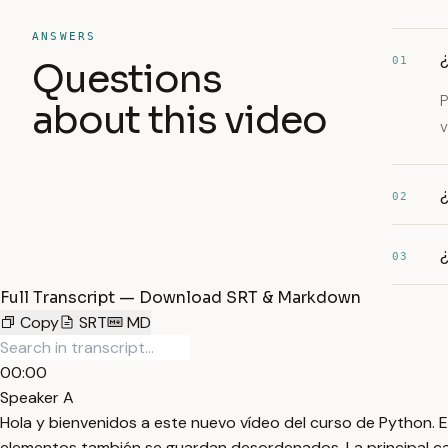
ANSWERS
01
Questions
P
about this video
v
¿
02
¿
03
Full Transcript — Download SRT & Markdown
Copy
SRT
MD
00:00
Speaker A
Hola y bienvenidos a este nuevo vídeo del curso de Python. 
elementos también se guardan desordenados. La principal car