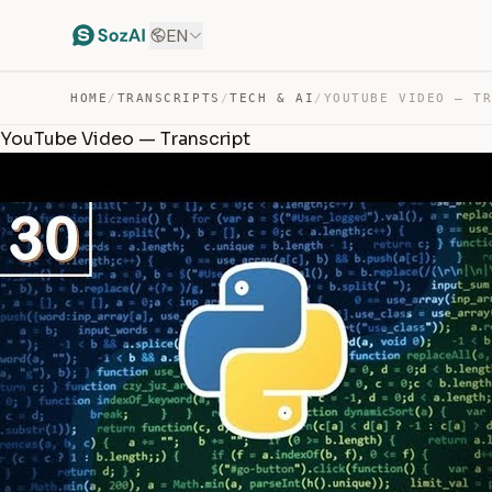
EN
HOME
/
TRANSCRIPTS
/
TECH & AI
/
YOUTUBE VIDEO — T
YouTube Video — Transcript