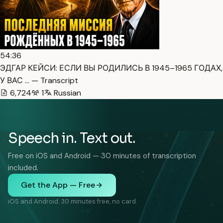
54:36
ЭДГАР КЕЙСИ: ЕСЛИ ВЫ РОДИЛИСЬ В 1945–1965 ГОДАХ,
У ВАС … — Transcript
6,724
1
Russian
Speech in. Text out.
Free on iOS and Android — 30 minutes of transcription
included.
Get the App — Free
iOS and Android. 30 minutes free, no card.