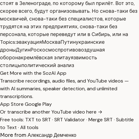
стоят в Зеленограде, по которому был прилёт. Вот это,
скорее всего, будут организовывать. Но снова-таки без
москвичей, снова-таки без специалистов, которые
трудятся на этих предприятиях, снова-таки без
персонала, которые переведут или в Сибирь, или на
Topics:
эвакуация
Москва
Путин
украинские
дроны
Дугин
Роскосмос
противовоздушная
оборона
кремлёвская элита
уязвимость
столицы
политический анализ
Get More with the SozAI App
Transcribe recordings, audio files, and YouTube videos —
with AI summaries, speaker detection, and unlimited
transcriptions.
App Store
Google Play
Or transcribe another YouTube video here →
Free tools:
TXT to SRT
·
SRT Validator
·
Merge SRT
·
Subtitle
to Text
·
All tools
More from Александр Демченко