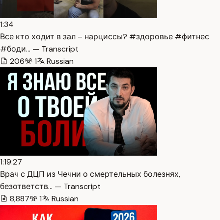
1:34
Все кто ходит в зал – нарциссы? #здоровье #фитнес
#боди… — Transcript
206
1
Russian
1:19:27
Врач с ДЦП из Чечни о смертельных болезнях,
безответств… — Transcript
8,887
1
Russian