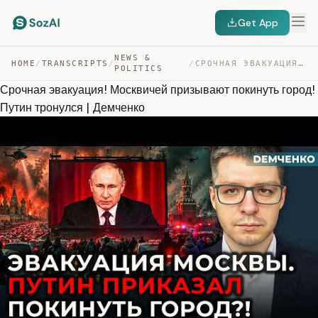
Get App
NEWS &
HOME
/
TRANSCRIPTS
/
/
СРОЧНАЯ ЭВАКУАЦИЯ! МОСКВИЧЕЙ ПРИЗЫВАЮТ ПОКИНУТЬ ГОРОД! … — TRANSCRIPT
POLITICS
Срочная эвакуация! Москвичей призывают покинуть город!
Путин тронулся | Демченко