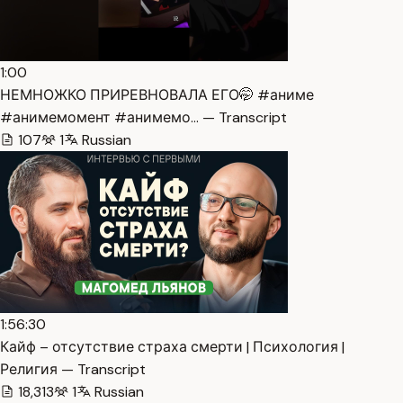
1:00
НЕМНОЖКО ПРИРЕВНОВАЛА ЕГО🤭 #аниме
#анимемомент #анимемо… — Transcript
107
1
Russian
1:56:30
Кайф – отсутствие страха смерти | Психология |
Религия — Transcript
18,313
1
Russian