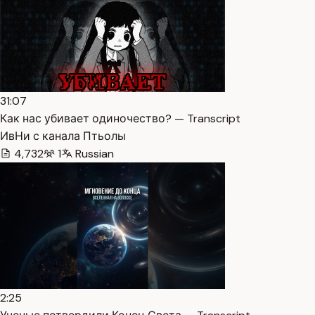
31:07
Как нас убивает одиночество? — Transcript
ИвНи с канала Птьолы
4,732
1
Russian
2:25