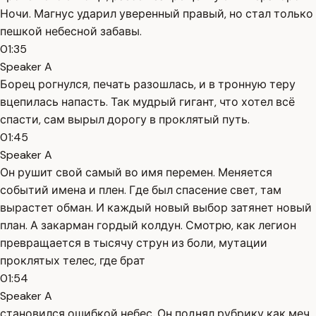
Ночи. Магнус ударил уверенный правый, но стал только
пешкой небесной забавы.
01:35
Speaker A
Борец рогнулся, печать разошлась, и в тронную теру
вцепилась напасть. Так мудрый гигант, что хотел всё
спасти, сам вырыл дорогу в проклятый путь.
01:45
Speaker A
Он рушит свой самый во имя перемен. Меняется
событий имена и плен. Где был спасение свет, там
вырастет обман. И каждый новый выбор затянет новый
план. А закарман гордый колдун. Смотрю, как легион
превращается в тысячу струн из боли, мутации
проклятых телес, где брат
01:54
Speaker A
становился ошибкой небес. Он поднял рубрику как меч