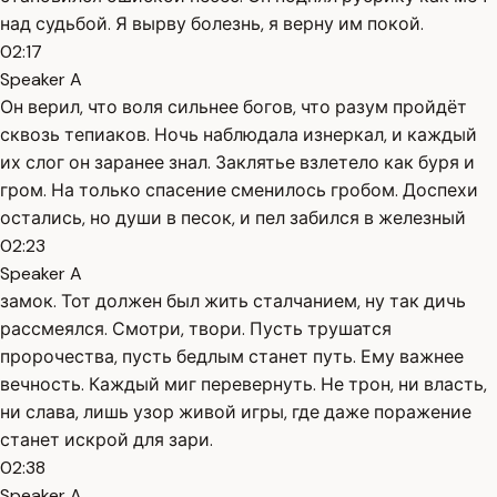
над судьбой. Я вырву болезнь, я верну им покой.
02:17
Speaker A
Он верил, что воля сильнее богов, что разум пройдёт
сквозь тепиаков. Ночь наблюдала изнеркал, и каждый
их слог он заранее знал. Заклятье взлетело как буря и
гром. На только спасение сменилось гробом. Доспехи
остались, но души в песок, и пел забился в железный
02:23
Speaker A
замок. Тот должен был жить сталчанием, ну так дичь
рассмеялся. Смотри, твори. Пусть трушатся
пророчества, пусть бедлым станет путь. Ему важнее
вечность. Каждый миг перевернуть. Не трон, ни власть,
ни слава, лишь узор живой игры, где даже поражение
станет искрой для зари.
02:38
Speaker A