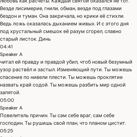
любовь как расчёты. Каждый святой оказался не тот.
Везде лисимерие, гнили, обман, везде под глазами
бездон и туман. Она закричала, но крики её стихли.
Ведь ложь оказалась дыханием живых. И с этого дня
под хрустальный смешок её разум сгорел, славно
старый листок. Динь
04:41
Speaker A
читал ей правду и правдой убил, чтоб новый безумный
узор раствёл и застыл. Изменяющий пути. Ты можешь
спасение по нивели плести. Ты можешь проклятие
назвать край содой. Ты можешь разбить мир одной
запятой.
05:00
Speaker A
Повелитель причин. Ты сам себе враг, сам себе
господин. Ты рушишь свой план, что планом цистит.
05:25