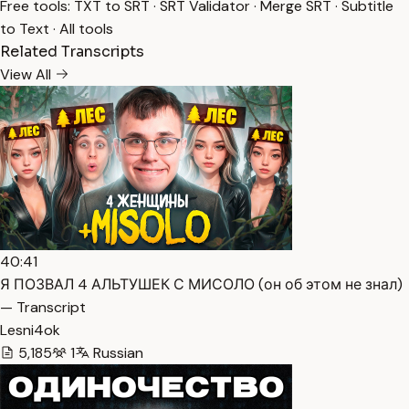
Free tools:
TXT to SRT
·
SRT Validator
·
Merge SRT
·
Subtitle
to Text
·
All tools
Related Transcripts
View All
40:41
Я ПОЗВАЛ 4 АЛЬТУШЕК С МИСОЛО (он об этом не знал)
— Transcript
Lesni4ok
5,185
1
Russian