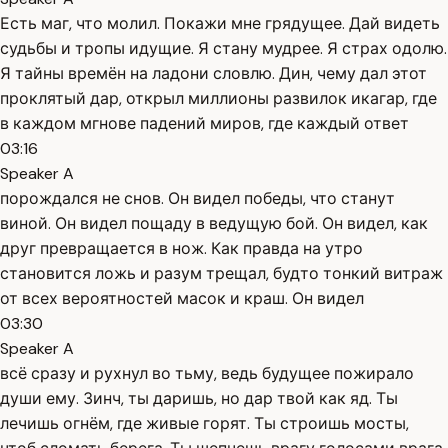
Есть маг, что молил. Покажи мне грядущее. Дай видеть
судьбы и тропы идущие. Я стану мудрее. Я страх одолю.
Я тайны времён на ладони словлю. Дин, чему дал этот
проклятый дар, открыл миллионы развилок икагар, где
в каждом мгнове падений миров, где каждый ответ
03:16
Speaker A
порождался не снов. Он видел победы, что станут
виной. Он видел пощаду в ведущую бой. Он видел, как
друг превращается в нож. Как правда на утро
становится ложь и разум трещал, будто тонкий витраж
от всех вероятностей масок и краш. Он видел
03:30
Speaker A
всё сразу и рухнул во тьму, ведь будущее пожирало
души ему. Зинч, ты даришь, но дар твой как яд. Ты
лечишь огнём, где живые горят. Ты строишь мосты,