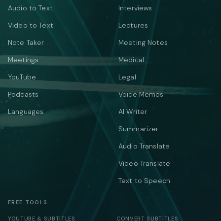
Audio to Text
Interviews
Video to Text
Lectures
Note Taker
Meeting Notes
Meetings
Medical
YouTube
Legal
Podcasts
Voice Memos
Languages
AI Writer
Summarizer
Audio Translate
Video Translate
Text to Speech
FREE TOOLS
YOUTUBE & SUBTITLES
CONVERT SUBTITLES