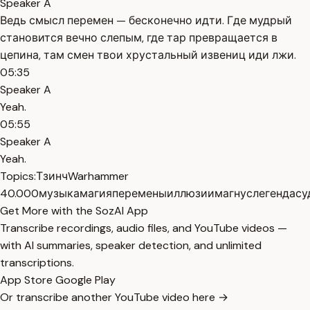
Speaker A
Ведь смысл перемен — бесконечно идти. Где мудрый
становится вечно слепым, где тар превращается в
цепина, там смен твои хрустальный извениц иди лжи.
05:35
Speaker A
Yeah.
05:55
Speaker A
Yeah.
Topics:
Тзинч
Warhammer
40.000
музыка
магия
перемены
иллюзии
магнус
легенда
су
Get More with the SozAI App
Transcribe recordings, audio files, and YouTube videos —
with AI summaries, speaker detection, and unlimited
transcriptions.
App Store
Google Play
Or transcribe another YouTube video here →