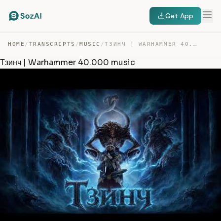
Get App
HOME
/
TRANSCRIPTS
/
MUSIC
/
ТЗИНЧ | WARHAMMER 40.000 MUSIC — TRANSCRIPT
Тзинч | Warhammer 40.000 music