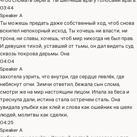
чтоб сломать берега. Ты шепчешь врагу голосами врага.
03:44
Speaker A
Ты можешь предать даже собственный ход, чтоб снова
вскипел непокорный исход. Ты хочешь ни власти, ни
трона, ни славы, хочешь, чтоб мир никогда не был прав.
И девушке тихой, уставшей от тьмы, он дал видеть суд
сквозь покрова дерьмы. Она
04:04
Speaker A
захотела узрить, что внутри, где сердце левлёк, где
небяснут огни. Зимчи ответил, бежала сын слома,
смотри же на мир настоящим лицом. Ипала за беса и
треснула дали, истина стала остречем сталь. Она
увидала улыбки как клей и слова как ошейник на шеях
людей, молитвы как сделки,
04:25
Speaker A