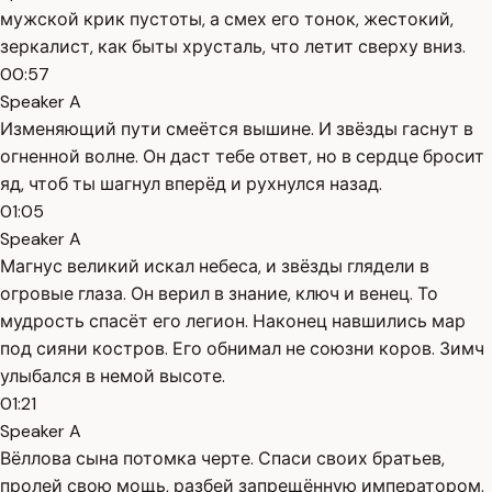
мужской крик пустоты, а смех его тонок, жестокий,
зеркалист, как быты хрусталь, что летит сверху вниз.
00:57
Speaker A
Изменяющий пути смеётся вышине. И звёзды гаснут в
огненной волне. Он даст тебе ответ, но в сердце бросит
яд, чтоб ты шагнул вперёд и рухнулся назад.
01:05
Speaker A
Магнус великий искал небеса, и звёзды глядели в
огровые глаза. Он верил в знание, ключ и венец. То
мудрость спасёт его легион. Наконец навшились мар
под сияни костров. Его обнимал не союзни коров. Зимч
улыбался в немой высоте.
01:21
Speaker A
Вёллова сына потомка черте. Спаси своих братьев,
пролей свою мощь, разбей запрещённую императором.