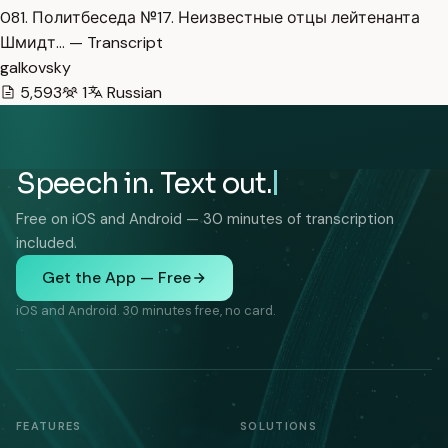
081. Политбеседа №17. Неизвестные отцы лейтенанта
Шмидт… — Transcript
galkovsky
5,593
1
Russian
Speech in. Text out.
Free on iOS and Android — 30 minutes of transcription
included.
Get the App — Free
iOS and Android. 30 minutes free, no card.
FEATURES
SOLUTIONS