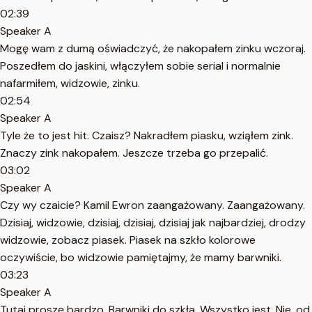
02:39
Speaker A
Mogę wam z dumą oświadczyć, że nakopałem zinku wczoraj.
Poszedłem do jaskini, włączyłem sobie serial i normalnie
nafarmiłem, widzowie, zinku.
02:54
Speaker A
Tyle że to jest hit. Czaisz? Nakradłem piasku, wziąłem zink.
Znaczy zink nakopałem. Jeszcze trzeba go przepalić.
03:02
Speaker A
Czy wy czaicie? Kamil Ewron zaangażowany. Zaangażowany.
Dzisiaj, widzowie, dzisiaj, dzisiaj, dzisiaj jak najbardziej, drodzy
widzowie, zobacz piasek. Piasek na szkło kolorowe
oczywiście, bo widzowie pamiętajmy, że mamy barwniki.
03:23
Speaker A
Tutaj proszę bardzo. Barwniki do szkła. Wszystko jest. Nie, od