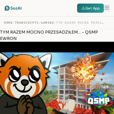
Get App
HOME
/
TRANSCRIPTS
/
GAMING
/
TYM RAZEM MOCNO PRZESADZIŁEM… – QSMP EWRON — TRANSCRIPT
TYM RAZEM MOCNO PRZESADZIŁEM... - QSMP
EWRON