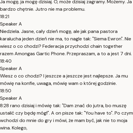
Ja mogę, ja mogę dzisiaj. O, może dzisiaj zagramy. Możemy. Ja
bardzo chętnie. Jutro nie ma problemu.
18:21
Speaker A
Niedziela. Jasne, cały dzień mogę, ale jak pana pastora
karalucha jeden dzień nie ma, to nagle tak: "Siema Ewron". Nie
wiesz o co chodzi? Federacja przychodzi chain together
razem Amongas Gartic Phone. Przepraszam, a to a jest 7 dni.
18:40
Speaker A
Wiesz o co chodzi? I jeszcze a jeszcze jest najlepsze. Ja mu
mówię na konfie, uwaga, mówię wam o której godzinie.
18:50
Speaker A
8:28 rano dzisiaj i mówię tak: "Dam znać do jutra, bo muszę
ustalić czy będę mógł". A on pisze tak: "You have to". Po czym
wchodzi do mnie do gry i mówi, że mam być, jak nie to moja
wina. Kolego,