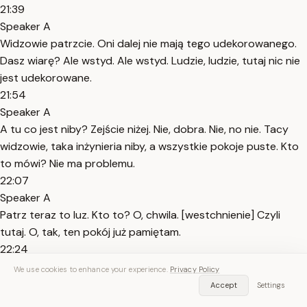
21:39
Speaker A
Widzowie patrzcie. Oni dalej nie mają tego udekorowanego.
Dasz wiarę? Ale wstyd. Ale wstyd. Ludzie, ludzie, tutaj nic nie
jest udekorowane.
21:54
Speaker A
A tu co jest niby? Zejście niżej. Nie, dobra. Nie, no nie. Tacy
widzowie, taka inżynieria niby, a wszystkie pokoje puste. Kto
to mówi? Nie ma problemu.
22:07
Speaker A
Patrz teraz to luz. Kto to? O, chwila. [westchnienie] Czyli
tutaj. O, tak, ten pokój już pamiętam.
22:24
Speaker A
We use cookies to enhance your experience.
Privacy Policy
Dobra, widzowie, tutaj trzeba po prostu zrobić tak zwaną
Accept
Settings
pułapkę. Senpie spider. Ta, to są ci złodzieje.