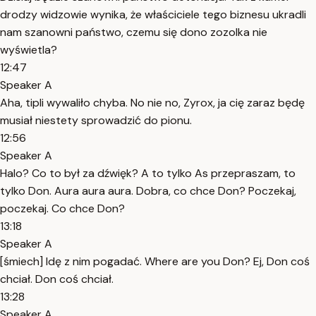
drodzy widzowie wynika, że właściciele tego biznesu ukradli
nam szanowni państwo, czemu się dono zozolka nie
wyświetla?
12:47
Speaker A
Aha, tipli wywaliło chyba. No nie no, Zyrox, ja cię zaraz będę
musiał niestety sprowadzić do pionu.
12:56
Speaker A
Halo? Co to był za dźwięk? A to tylko As przepraszam, to
tylko Don. Aura aura aura. Dobra, co chce Don? Poczekaj,
poczekaj. Co chce Don?
13:18
Speaker A
[śmiech] Idę z nim pogadać. Where are you Don? Ej, Don coś
chciał. Don coś chciał.
13:28
Speaker A