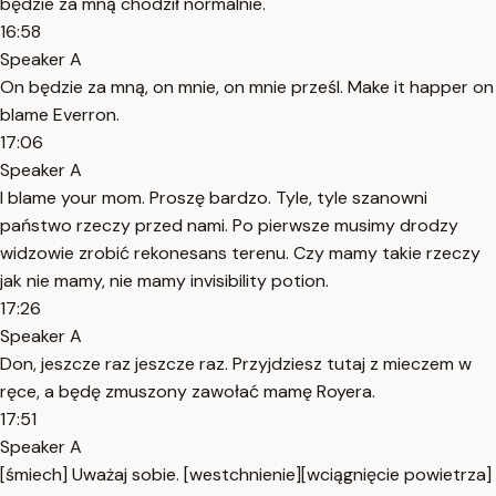
będzie za mną chodził normalnie.
16:58
Speaker A
On będzie za mną, on mnie, on mnie prześl. Make it happer on
blame Everron.
17:06
Speaker A
I blame your mom. Proszę bardzo. Tyle, tyle szanowni
państwo rzeczy przed nami. Po pierwsze musimy drodzy
widzowie zrobić rekonesans terenu. Czy mamy takie rzeczy
jak nie mamy, nie mamy invisibility potion.
17:26
Speaker A
Don, jeszcze raz jeszcze raz. Przyjdziesz tutaj z mieczem w
ręce, a będę zmuszony zawołać mamę Royera.
17:51
Speaker A
[śmiech] Uważaj sobie. [westchnienie][wciągnięcie powietrza]