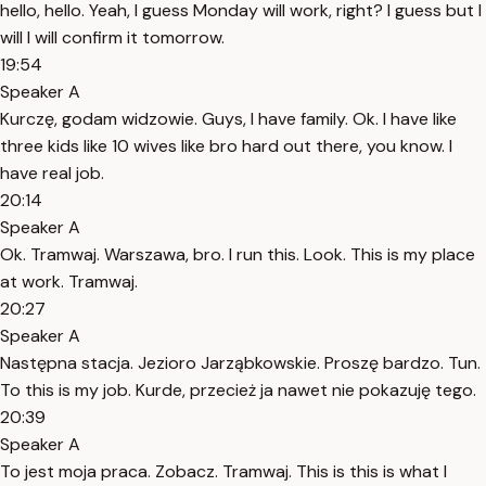
hello, hello. Yeah, I guess Monday will work, right? I guess but I
will I will confirm it tomorrow.
19:54
Speaker A
Kurczę, godam widzowie. Guys, I have family. Ok. I have like
three kids like 10 wives like bro hard out there, you know. I
have real job.
20:14
Speaker A
Ok. Tramwaj. Warszawa, bro. I run this. Look. This is my place
at work. Tramwaj.
20:27
Speaker A
Następna stacja. Jezioro Jarząbkowskie. Proszę bardzo. Tun.
To this is my job. Kurde, przecież ja nawet nie pokazuję tego.
20:39
Speaker A
To jest moja praca. Zobacz. Tramwaj. This is this is what I