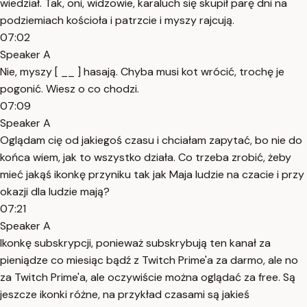
wiedział. Tak, oni, widzowie, karaluch się skupił parę dni na
podziemiach kościoła i patrzcie i myszy rajcują.
07:02
Speaker A
Nie, myszy [ __ ] hasają. Chyba musi kot wrócić, trochę je
pogonić. Wiesz o co chodzi.
07:09
Speaker A
Oglądam cię od jakiegoś czasu i chciałam zapytać, bo nie do
końca wiem, jak to wszystko działa. Co trzeba zrobić, żeby
mieć jakąś ikonkę przyniku tak jak Maja ludzie na czacie i przy
okazji dla ludzie mają?
07:21
Speaker A
Ikonkę subskrypcji, ponieważ subskrybują ten kanał za
pieniądze co miesiąc bądź z Twitch Prime'a za darmo, ale no
za Twitch Prime'a, ale oczywiście można oglądać za free. Są
jeszcze ikonki różne, na przykład czasami są jakieś