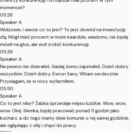
otworzy konkurencję i on będzie miał procent w tym
momencie?
05:26
Speaker A
Widzowie, i wiecie co to jest? To jest dowód na inwestycję
złą. Mógł mieć procent w moim kaardzie, wiadomo, nie będę
mówił na głos, ale woli zrobić konkurencję.
05:39
Speaker A
Na pewno nie zbierałeś. Gadaj, komu zajumałeś. Dzień dobry
wszystkim. Dzień dobry. Ewron Sany. Witam serdecznie.
Przysięgam, że w nocy wyfarmiłem.
05:50
Speaker A
Co to jest niby? Żabka sprzedaje mięso ludzkie. Wow, wow,
wow. Okej. Siemka, będę pracować ponad 11 godzin jako
kucharz, a do tego mamy dwie komunie o tej samej godzinie,
ale oglądając c siłę i chęci do pracy.