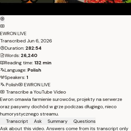
EWRON LIVE
Transcribed
Jun 6, 2026
Duration:
282:54
Words:
26,240
Reading time:
132 min
Language:
Polish
Speakers:
1
Polish
EWRON LIVE
Transcribe a YouTube Video
Ewron omawia farmienie surowców, projekty na serwerze
oraz pasywny dochód w grze podczas długiego, nieco
humorystycznego streamu.
Transcript
Ask
Summary
Questions
Ask about this video. Answers come from its transcript only