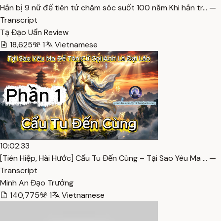
Hắn bị 9 nữ đế tiên tử chăm sóc suốt 100 năm Khi hắn tr… —
Transcript
Tạ Đạo Uẩn Review
18,625
1
Vietnamese
10:02:33
[Tiên Hiệp, Hài Hước] Cẩu Tu Đến Cùng – Tại Sao Yêu Ma … —
Transcript
Minh An Đạo Trưởng
140,775
1
Vietnamese