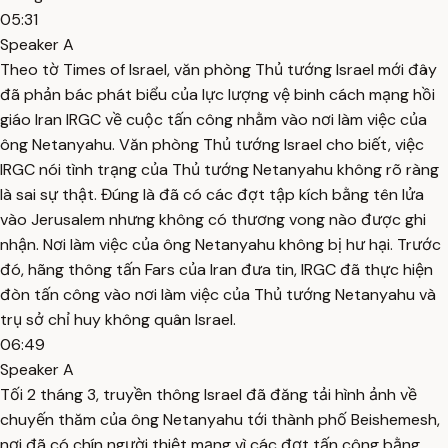
05:31
Speaker A
Theo tờ Times of Israel, văn phòng Thủ tướng Israel mới đây
đã phản bác phát biểu của lực lượng vệ binh cách mạng hồi
giáo Iran IRGC về cuộc tấn công nhằm vào nơi làm việc của
ông Netanyahu. Văn phòng Thủ tướng Israel cho biết, việc
IRGC nói tình trạng của Thủ tướng Netanyahu không rõ ràng
là sai sự thật. Đúng là đã có các đợt tập kích bằng tên lửa
vào Jerusalem nhưng không có thương vong nào được ghi
nhận. Nơi làm việc của ông Netanyahu không bị hư hại. Trước
đó, hãng thông tấn Fars của Iran đưa tin, IRGC đã thực hiện
đòn tấn công vào nơi làm việc của Thủ tướng Netanyahu và
trụ sở chỉ huy không quân Israel.
06:49
Speaker A
Tối 2 tháng 3, truyền thông Israel đã đăng tải hình ảnh về
chuyến thăm của ông Netanyahu tới thành phố Beishemesh,
nơi đã có chín người thiệt mạng vì các đợt tấn công bằng