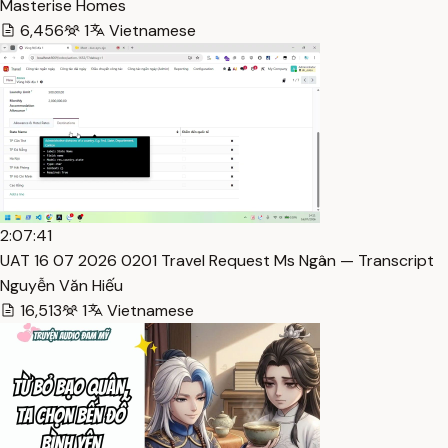
Masterise Homes
6,456
1
Vietnamese
2:07:41
UAT 16 07 2026 0201 Travel Request Ms Ngân — Transcript
Nguyễn Văn Hiếu
16,513
1
Vietnamese