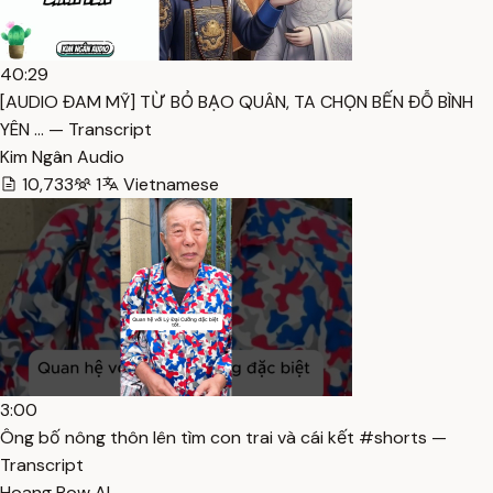
40:29
[AUDIO ĐAM MỸ] TỪ BỎ BẠO QUÂN, TA CHỌN BẾN ĐỖ BÌNH
YÊN … — Transcript
Kim Ngân Audio
10,733
1
Vietnamese
3:00
Ông bố nông thôn lên tìm con trai và cái kết #shorts —
Transcript
Hoang Pow AI