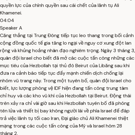
quyền lực của chính quyền sau cái chết của lãnh tụ Ali
Khamenei.
04:04
Speaker A
Căng thẳng tại Trung Đông tiếp tục leo thang trong bối cảnh
cộng đồng quốc tế gia tăng lo ngại về nguy cơ xung đột lan
rộng và khủng hoảng nhân đạo nghiêm trọng. Ngày 3 tháng 3,
quân đội Israel cho biết đã mở các cuộc tấn công những các
mục tiêu của Hezbollah tại thủ đô Beirut của Libăng sau khi
đưa ra cảnh báo tiếp tục đẩy mạnh chiến dịch chống lại
nhóm vũ trang này. Trong một tuyên bố, quân đội Israel cho
biết, lực lượng phòng vệ IDF hiện đang tấn công trung tâm
chỉ huy và các kho vũ khí của Hezbollah tại Beirut. Động thái
trên xảy ra chỉ vài giờ sau khi Hezbollah tuyên bố đã phóng
tên lửa và thiết bị bay không người lái về phía Israel để đáp
trả việc lãnh tụ tối cao Iran, Đại giáo chủ Ali Khamenei thiệt
mạng trong các cuộc tấn công của Mỹ và Israel hôm 28
tháng 2.