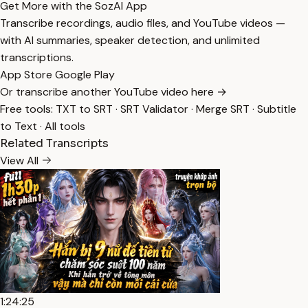
Get More with the SozAI App
Transcribe recordings, audio files, and YouTube videos —
with AI summaries, speaker detection, and unlimited
transcriptions.
App Store
Google Play
Or transcribe another YouTube video here →
Free tools:
TXT to SRT
·
SRT Validator
·
Merge SRT
·
Subtitle
to Text
·
All tools
Related Transcripts
View All
1:24:25