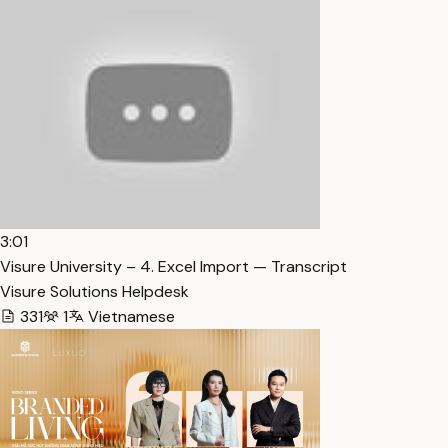
3:01
Visure University – 4. Excel Import — Transcript
Visure Solutions Helpdesk
331
1
Vietnamese