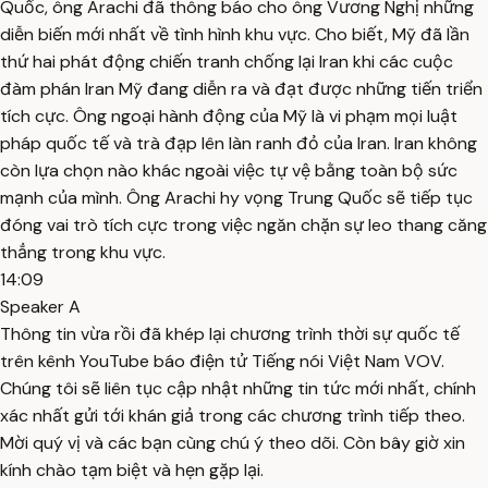
Quốc, ông Arachi đã thông báo cho ông Vương Nghị những
diễn biến mới nhất về tình hình khu vực. Cho biết, Mỹ đã lần
thứ hai phát động chiến tranh chống lại Iran khi các cuộc
đàm phán Iran Mỹ đang diễn ra và đạt được những tiến triển
tích cực. Ông ngoại hành động của Mỹ là vi phạm mọi luật
pháp quốc tế và trà đạp lên làn ranh đỏ của Iran. Iran không
còn lựa chọn nào khác ngoài việc tự vệ bằng toàn bộ sức
mạnh của mình. Ông Arachi hy vọng Trung Quốc sẽ tiếp tục
đóng vai trò tích cực trong việc ngăn chặn sự leo thang căng
thẳng trong khu vực.
14:09
Speaker A
Thông tin vừa rồi đã khép lại chương trình thời sự quốc tế
trên kênh YouTube báo điện tử Tiếng nói Việt Nam VOV.
Chúng tôi sẽ liên tục cập nhật những tin tức mới nhất, chính
xác nhất gửi tới khán giả trong các chương trình tiếp theo.
Mời quý vị và các bạn cùng chú ý theo dõi. Còn bây giờ xin
kính chào tạm biệt và hẹn gặp lại.