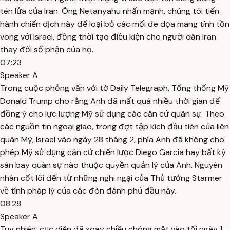
tên lửa của Iran. Ông Netanyahu nhấn mạnh, chúng tôi tiến
hành chiến dịch này để loại bỏ các mối đe dọa mang tính tồn
vong với Israel, đồng thời tạo điều kiện cho người dân Iran
thay đổi số phận của họ.
07:23
Speaker A
Trong cuộc phỏng vấn với tờ Daily Telegraph, Tổng thống Mỹ
Donald Trump cho rằng Anh đã mất quá nhiều thời gian để
đồng ý cho lực lượng Mỹ sử dụng các căn cứ quân sự. Theo
các nguồn tin ngoại giao, trong đợt tập kích đầu tiên của liên
quân Mỹ, Israel vào ngày 28 tháng 2, phía Anh đã không cho
phép Mỹ sử dụng căn cứ chiến lược Diego Garcia hay bất kỳ
sân bay quân sự nào thuộc quyền quản lý của Anh. Nguyên
nhân cốt lõi đến từ những nghi ngại của Thủ tướng Starmer
về tính pháp lý của các đòn đánh phủ đầu này.
08:28
Speaker A
Tuy nhiên, cục diện đã xoay chiều chóng mặt vào tối ngày 1