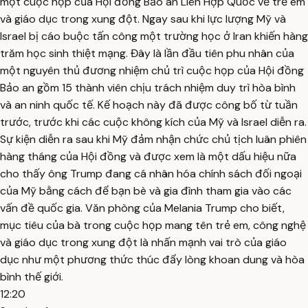
một cuộc họp của Hội đồng Bảo an Liên Hợp Quốc về trẻ em
và giáo dục trong xung đột. Ngay sau khi lực lượng Mỹ và
Israel bị cáo buộc tấn công một trường học ở Iran khiến hàng
trăm học sinh thiệt mạng. Đây là lần đầu tiên phu nhân của
một nguyên thủ đương nhiệm chủ trì cuộc họp của Hội đồng
Bảo an gồm 15 thành viên chịu trách nhiệm duy trì hòa bình
và an ninh quốc tế. Kế hoạch này đã được công bố từ tuần
trước, trước khi các cuộc không kích của Mỹ và Israel diễn ra.
Sự kiện diễn ra sau khi Mỹ đảm nhận chức chủ tịch luân phiên
hàng tháng của Hội đồng và được xem là một dấu hiệu nữa
cho thấy ông Trump đang cá nhân hóa chính sách đối ngoại
của Mỹ bằng cách để bạn bè và gia đình tham gia vào các
vấn đề quốc gia. Văn phòng của Melania Trump cho biết,
mục tiêu của bà trong cuộc họp mang tên trẻ em, công nghệ
và giáo dục trong xung đột là nhấn mạnh vai trò của giáo
dục như một phương thức thúc đẩy lòng khoan dung và hòa
bình thế giới.
12:20