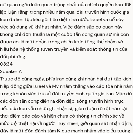
cơ quan ngôn luận quan trọng nhất của chính quyền Iran. IDF
lập luận rằng, trong nhiều năm qua, đài truyền hình quốc gia
Iran đã liên tục kêu gọi tiêu diệt nhà nước Israel và cổ súy
việc sử dụng vũ khí hạt nhân. Việc đánh sập cơ quan này
không chỉ đơn thuần là một cuộc tấn công quân sự mà còn
được coi là một phần trong chiến lược tổng thể nhằm vô
hiệu hóa hệ thống tuyên truyền và kiểm soát thông tin của
đối phương.
03:34
Speaker A
Trước đó cùng ngày, phía Iran cũng ghi nhận hai đợt tập kích
hiệp đồng giữa Israel và Mỹ nhắm thẳng vào các tòa nhà nằm
trong khuôn viên trụ sở đài truyền hình quốc gia Iran. Mặc dù
các đòn tấn công diễn ra dồn dập, sóng truyền hình trực
tiếp của Iran vẫn chưa ghi nhận sự gián đoạn rõ rệt nào tại
thời điểm báo cáo và hiện chưa có thông tin chính xác về
mức độ thiệt hại về người. Tuy nhiên, giới quan sát nhận định,
đây là một đòn đánh tâm lý cực mạnh nhắm vào biểu tượng