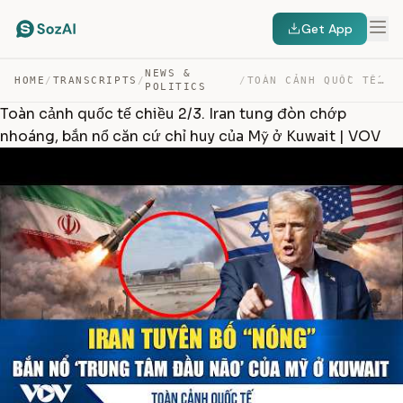
Get App
NEWS &
HOME
/
TRANSCRIPTS
/
/
TOÀN CẢNH QUỐC TẾ CHIỀU 2/3. IRAN TUNG ĐÒN CHỚP NHOÁNG,… — TRANSCRIPT
POLITICS
Toàn cảnh quốc tế chiều 2/3. Iran tung đòn chớp
nhoáng, bắn nổ căn cứ chỉ huy của Mỹ ở Kuwait | VOV