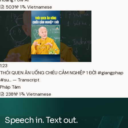
503
1
Vietnamese
1:23
THÓI QUEN ĂN UỐNG CHIÊU CẢM NGHIỆP 1 ĐỜI #giangphap
#su… — Transcript
Pháp Tâm
238
1
Vietnamese
Speech in. Text out.