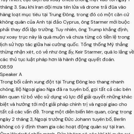
tháng 3. Sau khi Iran dội mưa tên lửa và drone trả đũa vào
hàng loạt mục tiêu tại Trung Đông, trong đó có một căn cứ
không quân của Anh tại đảo Cyprus, ông Starmer mới buộc
phải thay đổi lập trường. Tuy nhiên, ông Trump khẳng định,
sự xoay trục này là quá muộn và chưa từng có tiền lệ trong
lịch sử hợp tác giữa hai cường quốc. Tổng thống Mỹ thẳng
thừng nhận xét, có vẻ như ông ấy, Keir Starmer, quá lo lắng về
các thủ tục luật pháp hơn là hành động quyết đoán.
08:59
Speaker A
Trong bối cảnh xung đột tại Trung Đông leo thang nhanh
chóng, Bộ Ngoại giao Nga đã ra tuyên bố, gọi tất cả các bên
liên quan từ bỏ việc sử dụng vũ lực để giải quyết những khác
biệt và hướng tới một giải pháp chính trị và ngoại giao cho
tất cả các vấn đề. Trong một diễn biến liên quan, cũng trong
ngày 2 tháng 3, Ngoại trưởng Đức Johann tuyên bố, Berlin
không có ý định tham gia các hoạt động quân sự tại Iran.