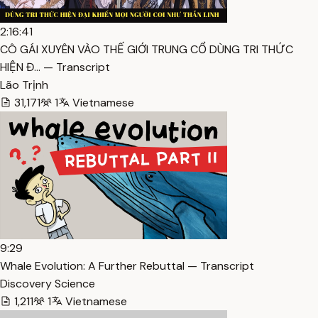
2:16:41
CÔ GÁI XUYÊN VÀO THẾ GIỚI TRUNG CỔ DÙNG TRI THỨC
HIỆN Đ… — Transcript
Lão Trịnh
31,171
1
Vietnamese
9:29
Whale Evolution: A Further Rebuttal — Transcript
Discovery Science
1,211
1
Vietnamese