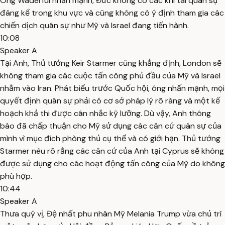
Ông Waderful nhấn mạnh, Đức không có các khí tài quân sự
đáng kể trong khu vực và cũng không có ý định tham gia các
chiến dịch quân sự như Mỹ và Israel đang tiến hành.
10:08
Speaker A
Tại Anh, Thủ tướng Keir Starmer cũng khẳng định, London sẽ
không tham gia các cuộc tấn công phủ đầu của Mỹ và Israel
nhằm vào Iran. Phát biểu trước Quốc hội, ông nhấn mạnh, mọi
quyết định quân sự phải có cơ sở pháp lý rõ ràng và một kế
hoạch khả thi được cân nhắc kỹ lưỡng. Dù vậy, Anh thông
báo đã chấp thuận cho Mỹ sử dụng các căn cứ quân sự của
mình vì mục đích phòng thủ cụ thể và có giới hạn. Thủ tướng
Starmer nêu rõ rằng các căn cứ của Anh tại Cyprus sẽ không
được sử dụng cho các hoạt động tấn công của Mỹ do không
phù hợp.
10:44
Speaker A
Thưa quý vị, Đệ nhất phu nhân Mỹ Melania Trump vừa chủ trì