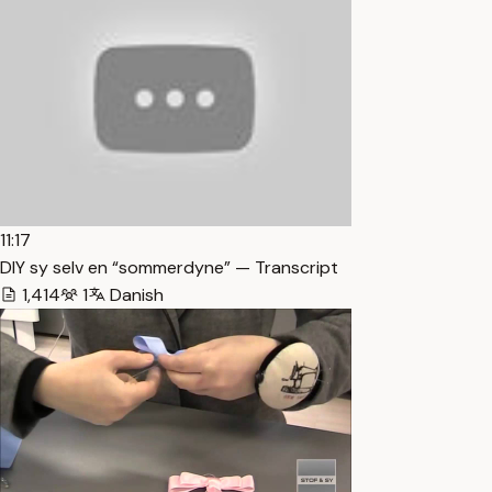
11:17
DIY sy selv en “sommerdyne” — Transcript
1,414
1
Danish