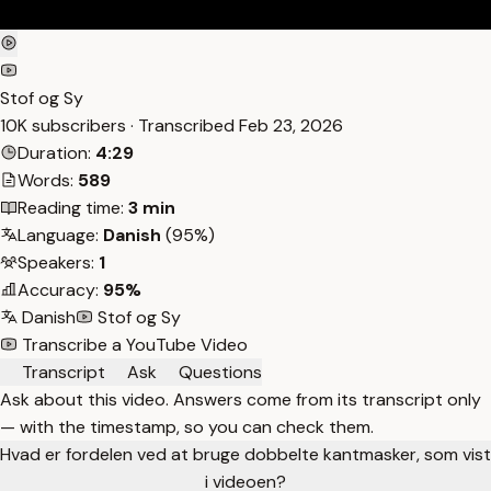
Stof og Sy
10K subscribers · Transcribed
Feb 23, 2026
Duration:
4:29
Words:
589
Reading time:
3 min
Language:
Danish
(95%)
Speakers:
1
Accuracy:
95%
Danish
Stof og Sy
Transcribe a YouTube Video
Transcript
Ask
Questions
Ask about this video. Answers come from its transcript only
— with the timestamp, so you can check them.
Hvad er fordelen ved at bruge dobbelte kantmasker, som vist
i videoen?