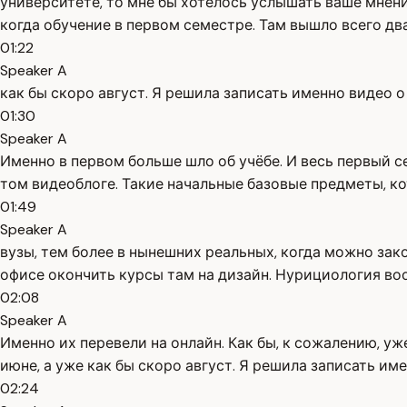
университете, то мне бы хотелось услышать ваше мнени
когда обучение в первом семестре. Там вышло всего два
01:22
Speaker A
как бы скоро август. Я решила записать именно видео о
01:30
Speaker A
Именно в первом больше шло об учёбе. И весь первый се
том видеоблоге. Такие начальные базовые предметы, ко
01:49
Speaker A
вузы, тем более в нынешних реальных, когда можно зак
офисе окончить курсы там на дизайн. Нурициология в
02:08
Speaker A
Именно их перевели на онлайн. Как бы, к сожалению, уже
июне, а уже как бы скоро август. Я решила записать им
02:24