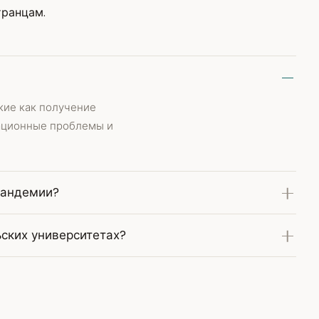
транцам.
кие как получение
зационные проблемы и
 пандемии?
ьских университетах?