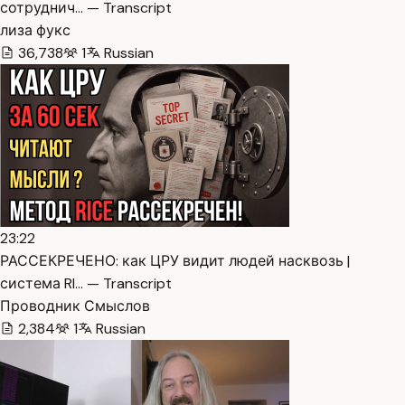
сотруднич… — Transcript
лиза фукс
36,738
1
Russian
23:22
РАССЕКРЕЧЕНО: как ЦРУ видит людей насквозь |
система RI… — Transcript
Проводник Смыслов
2,384
1
Russian