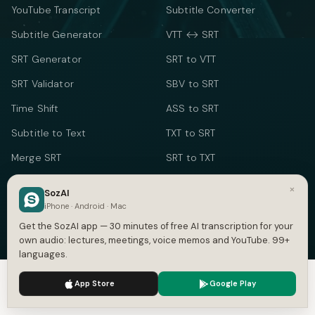
YouTube Transcript
Subtitle Converter
Subtitle Generator
VTT ↔ SRT
SRT Generator
SRT to VTT
SRT Validator
SBV to SRT
Time Shift
ASS to SRT
Subtitle to Text
TXT to SRT
Merge SRT
SRT to TXT
SRT to Word
×
SozAI
iPhone · Android · Mac
TEXT & TIME
Get the SozAI app — 30 minutes of free AI transcription for your
Word Counter
own audio: lectures, meetings, voice memos and YouTube. 99+
languages.
Speech Time Calculator
We use cookies to enhance your experience.
Privacy Policy
Social Media Counter
App Store
Google Play
Accept
Settings
Meeting Cost Calculator