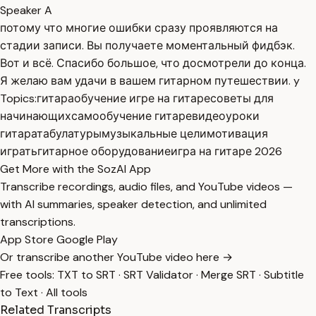
Speaker A
потому что многие ошибки сразу проявляются на
стадии записи. Вы получаете моментальный фидбэк.
Вот и всё. Спасибо большое, что досмотрели до конца.
Я желаю вам удачи в вашем гитарном путешествии. y
Topics:
гитара
обучение игре на гитаре
советы для
начинающих
самообучение гитаре
видеоуроки
гитара
табулатуры
музыкальные цели
мотивация
играть
гитарное оборудование
игра на гитаре 2026
Get More with the SozAI App
Transcribe recordings, audio files, and YouTube videos —
with AI summaries, speaker detection, and unlimited
transcriptions.
App Store
Google Play
Or transcribe another YouTube video here →
Free tools:
TXT to SRT
·
SRT Validator
·
Merge SRT
·
Subtitle
to Text
·
All tools
Related Transcripts