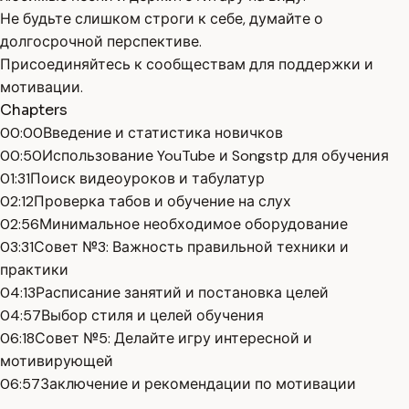
Не будьте слишком строги к себе, думайте о
долгосрочной перспективе.
Присоединяйтесь к сообществам для поддержки и
мотивации.
Chapters
00:00
Введение и статистика новичков
00:50
Использование YouTube и Songstр для обучения
01:31
Поиск видеоуроков и табулатур
02:12
Проверка табов и обучение на слух
02:56
Минимальное необходимое оборудование
03:31
Совет №3: Важность правильной техники и
практики
04:13
Расписание занятий и постановка целей
04:57
Выбор стиля и целей обучения
06:18
Совет №5: Делайте игру интересной и
мотивирующей
06:57
Заключение и рекомендации по мотивации