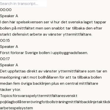
00:00
Speaker A
I den här spelsekvensen ser vi hur det svenska laget tappar
bollen på mittfältet men sen snabbt tar tillbaka den efter
starkt defensivt arbete av vänster yttermittfältare.
00:15
Speaker A
Först förlorar Sverige bollen i uppbyggnadsfasen.
00:17
Speaker A
Det uppfattas direkt av vänster yttermittfältare som tar en
maxlöpning rakt mot bollhållaren för att ta tillbaka bollen
medan fem övriga backlinjen plus en central mittfältare
täcker ytor.
Topics:
försvarsspel
yttermittfältare
svenskt
pojklag
bollåtererövring
fotbollsträning
mittfält
backlinje
taktik
d
arbete
spelsystem