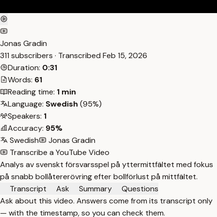
Jonas Gradin
311 subscribers · Transcribed
Feb 15, 2026
Duration:
0:31
Words:
61
Reading time:
1 min
Language:
Swedish
(95%)
Speakers:
1
Accuracy:
95%
Swedish
Jonas Gradin
Transcribe a YouTube Video
Analys av svenskt försvarsspel på yttermittfältet med fokus
på snabb bollåtererövring efter bollförlust på mittfältet.
Transcript
Ask
Summary
Questions
Ask about this video. Answers come from its transcript only
— with the timestamp, so you can check them.