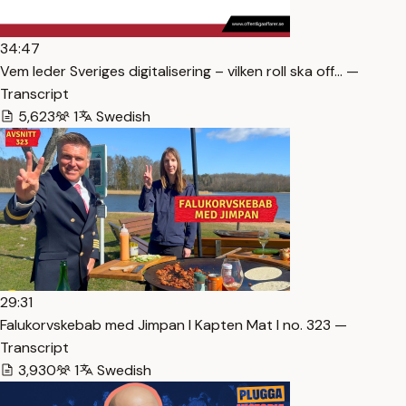
34:47
Vem leder Sveriges digitalisering – vilken roll ska off… —
Transcript
5,623
1
Swedish
29:31
Falukorvskebab med Jimpan I Kapten Mat I no. 323 —
Transcript
3,930
1
Swedish