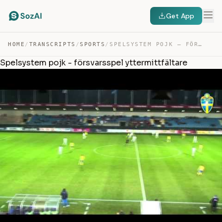
Get App
HOME
/
TRANSCRIPTS
/
SPORTS
/
SPELSYSTEM POJK – FÖRSVARSSPEL YTTERMITTFÄLTARE — TRANSCRIPT
Spelsystem pojk - försvarsspel yttermittfältare