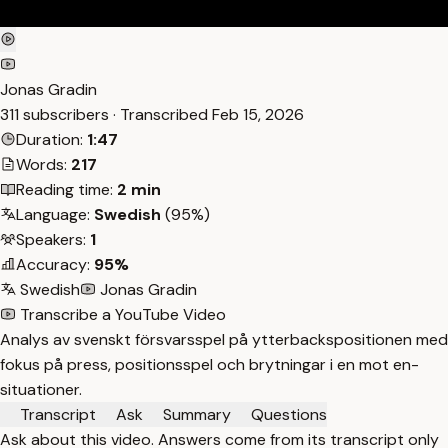
Jonas Gradin
311 subscribers · Transcribed
Feb 15, 2026
Duration:
1:47
Words:
217
Reading time:
2 min
Language:
Swedish
(95%)
Speakers:
1
Accuracy:
95%
Swedish
Jonas Gradin
Transcribe a YouTube Video
Analys av svenskt försvarsspel på ytterbackspositionen med
fokus på press, positionsspel och brytningar i en mot en-
situationer.
Transcript
Ask
Summary
Questions
Ask about this video. Answers come from its transcript only