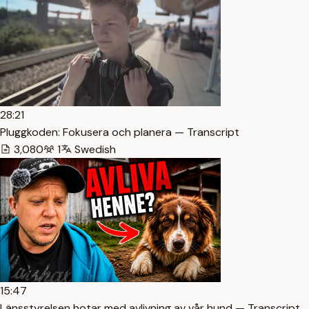
28:21
Pluggkoden: Fokusera och planera — Transcript
3,080
1
Swedish
15:47
Länsstyrelsen hotar med avlivning av vår hund — Transcript