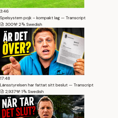
3:46
Spelsystem pojk – kompakt lag — Transcript
300
2
Swedish
17:48
Länsstyrelsen har fattat sitt beslut — Transcript
2,937
1
Swedish