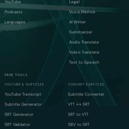
YouTube
Legal
Podcasts
Voice Memos
Languages
AI Writer
Summarizer
Audio Translate
Video Translate
Text to Speech
FREE TOOLS
YOUTUBE & SUBTITLES
CONVERT SUBTITLES
YouTube Transcript
Subtitle Converter
Subtitle Generator
VTT ↔ SRT
SRT Generator
SRT to VTT
SRT Validator
SBV to SRT