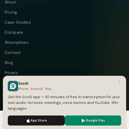
About
Pricing
Case Studies
Compare
Alternatives
Contact
Blog
Privacy
×
Terms
SozAI
iPhone · Android · Mac
DMCA
Get the SozAI app — 30 minutes of free AI transcription for your
own audio: lectures, meetings, voice memos and YouTube. 99+
languages.
We use cookies to enhance your experience.
Privacy Policy
Telegram
Instagram
© 2026 Vastflow. All rights reserved.
App Store
Google Play
Accept
Settings