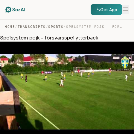
Get App
HOME
/
TRANSCRIPTS
/
SPORTS
/
SPELSYSTEM POJK – FÖRSVARSSPEL YTTERBACK — TRANSCRIPT
Spelsystem pojk - försvarsspel ytterback