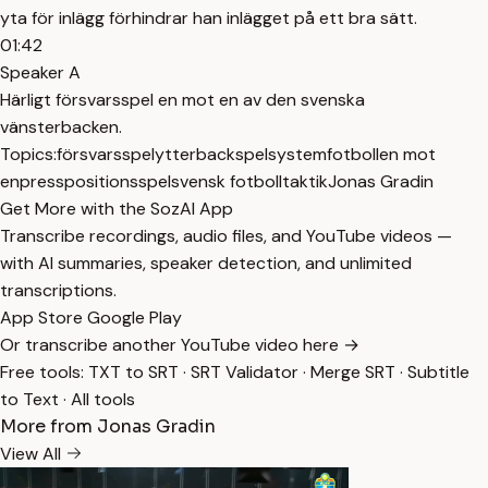
yta för inlägg förhindrar han inlägget på ett bra sätt.
01:42
Speaker A
Härligt försvarsspel en mot en av den svenska
vänsterbacken.
Topics:
försvarsspel
ytterback
spelsystem
fotboll
en mot
en
press
positionsspel
svensk fotboll
taktik
Jonas Gradin
Get More with the SozAI App
Transcribe recordings, audio files, and YouTube videos —
with AI summaries, speaker detection, and unlimited
transcriptions.
App Store
Google Play
Or transcribe another YouTube video here →
Free tools:
TXT to SRT
·
SRT Validator
·
Merge SRT
·
Subtitle
to Text
·
All tools
More from Jonas Gradin
View All