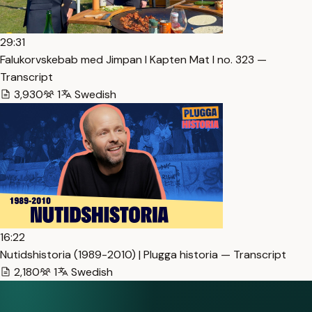
29:31
Falukorvskebab med Jimpan I Kapten Mat I no. 323 —
Transcript
3,930
1
Swedish
16:22
Nutidshistoria (1989-2010) | Plugga historia — Transcript
2,180
1
Swedish