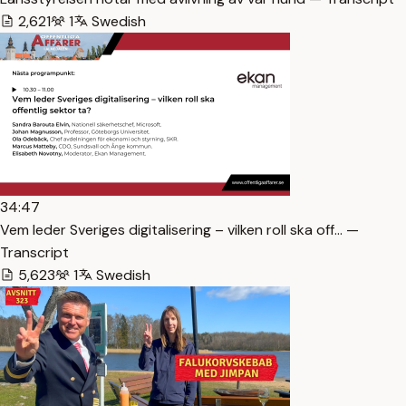
2,621
1
Swedish
34:47
Vem leder Sveriges digitalisering – vilken roll ska off… —
Transcript
5,623
1
Swedish