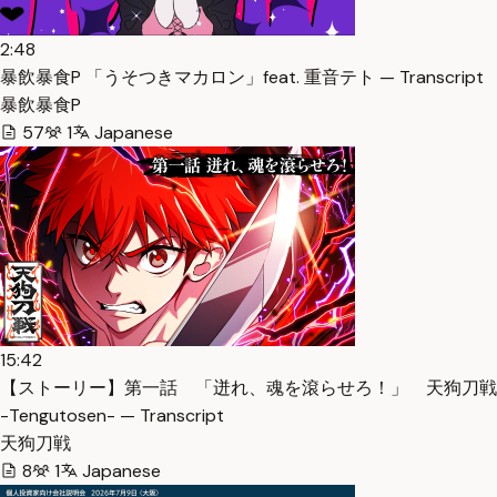
2:48
暴飲暴食P 「うそつきマカロン」feat. 重音テト — Transcript
暴飲暴食P
57
1
Japanese
15:42
【ストーリー】第一話 「迸れ、魂を滾らせろ！」 天狗刀戦
-Tengutosen- — Transcript
天狗刀戦
8
1
Japanese