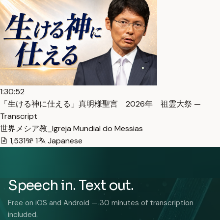
1:30:52
「生ける神に仕える」真明様聖言 2026年 祖霊大祭 —
Transcript
世界メシア教_Igreja Mundial do Messias
1,531
1
Japanese
Speech in. Text out.
Free on iOS and Android — 30 minutes of transcription
included.