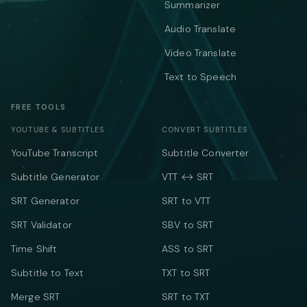
Summarizer
Audio Translate
Video Translate
Text to Speech
FREE TOOLS
YOUTUBE & SUBTITLES
CONVERT SUBTITLES
YouTube Transcript
Subtitle Converter
Subtitle Generator
VTT ↔ SRT
SRT Generator
SRT to VTT
SRT Validator
SBV to SRT
Time Shift
ASS to SRT
Subtitle to Text
TXT to SRT
Merge SRT
SRT to TXT