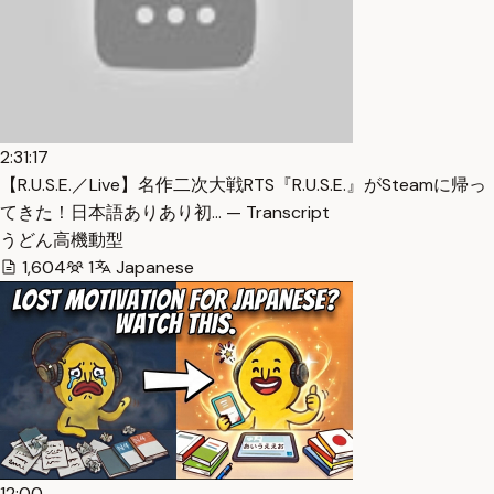
2:31:17
【R.U.S.E.／Live】名作二次大戦RTS『R.U.S.E.』がSteamに帰っ
てきた！日本語ありあり初… — Transcript
うどん高機動型
1,604
1
Japanese
12:00