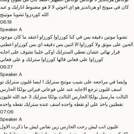
كان في ميونخ او هرنانديز هو اي اخوتي لا لا هو مضبوط انارايك و عبد
الله كوردزوا تشوبا موتينج
06:19
Speaker A
تشوبا موتين دقيقه بس في كنا كورزاوا كورزاو اعتقد ما كان موجود
الحين على موتق ولا كورزاوا الا اثنين بس دقيقه اي بس كورزاو اعطني
قرار نهائي عشان نعطي السترايك اوكي خلينا نشوف على اجابه
كورزاوا علي فعاني قالها كورزاوا سترايك و علي فعاني
06:37
Speaker A
وايضا في مراجعه على شيب موتنج سترايك 1 ايضا غليون سترايك تو
اسف غليون ترجع الاجابه عند علي فوعاني فيراتي بولكا الحارس
الثالث مارسيل بولكا الحارس الثالث بولكا سترايك 3 عبد الله غليون
نقطتين ياخذ علي او نقطه واحده اسف عنده سترايك نقطه واحده
07:06
Speaker A
غليون انت ليش رحت الحارس زين نفاس ليش ما ذكرت الاول