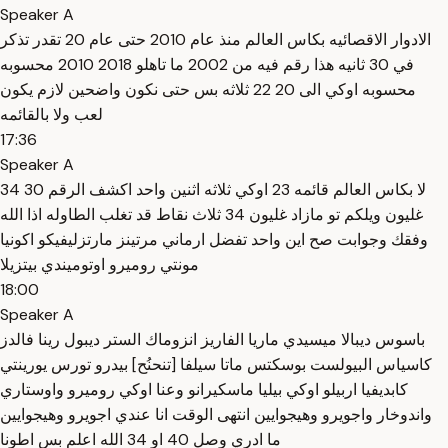
Speaker A
الادوار الاقصائيه بكاس العالم منذ عام 2010 حتى عام 20 تقدر تذكر
في 30 ثانيه هذا رقم فيه من 2002 ما تاهلو 2018 2010 محسوبه
محسوبه اوكي الى 20 22 ثلاثه بس حتى نكون واضحين لازم يكون
لعب ولا بالقائمه
17:36
Speaker A
لا بكاس العالم قائمه 23 اوكي ثلاثه اثنين واحد اكشف الرقم 30 34
غليون ويلكم تو مازاد غليون 34 ثلاث نقاط قد تغلب الطاوله اذا الله
وفقك وجوابت صح اين واحد تفضل ارماني مرتينز مارتزليفيكو اكونيا
مونتي روميرو اوتوميندي بيتزيلا
18:00
Speaker A
باسوس ديبالا ميسيدي ماريا الفاريز انزوماك الستر ديبول رينا فالدز
كاسياس البيولست بوسكتس ماتا سيلفا [تنحنُح] بيدرو تورس يورينتي
كابديفيا اربيلو اوكي بيليا ماسكيرانو وعنا اوكي روميرو واوستاري
واندوخار واجويرو وهيجوايين انتهى الوقت انا عندي اجويرو وهيجوايين
ما ادري وصل 40 او 34 الله اعلم بس اطونا