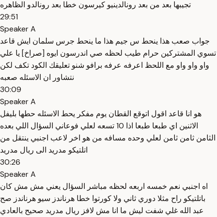
تجيبها بعد من بعد رونالدينيو كيرسون خطا بعد رونالدو الظاهره
29:51
Speaker A
جواب صعب هذا ينحط س جيم هذا ما ينحط جرس سلمان ايش قاعد
تسوي المشتركين حرام طيب لحظه صي اندرسون ايوه [صراخ] يا علي
واو واو واو مع اللحظ اعرفه عرفه برافو شنو تعليقك الكود تكف لكن
نتشاور ان الاسئله صعبه
30:09
Speaker A
هو انا قاعد اقول اتوقع القطان يوم مفكر يحط الاسئله حطها بليفل
الاثنين اي طبعا طبعا اذا 10 تسعه لعلي فوعاني السؤال اللي بعده
الثامن ثامن ثامن لعلي وحده مسافه من هو اخر لاعب اجنبي ينتقل من
اتلتيكو مدريد الى ريال مدريد
30:26
Speaker A
اه اجنبي نعم خمسه اربعه لحظه مباشر السؤال يعني مش مش كان
باتلتيكو راح مثلا دوري ثاني ولا كورتوا خطا هرناندز سيو هرناندز صح
عبد الله غلي شفت ليش ما انا مش لافز ريال مدريد صحيح بالعادي