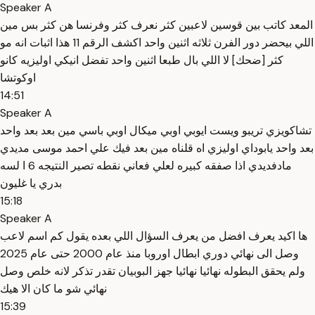
Speaker A
المعد كاتب بين قوسين لاعبين كثر نعرف كثر وفرنسا هن كثر بس مين
اللي بيحضر دور الفرن ثلاثه اثنين واحد اكشف الرقم 11 هذا اثبات انه مو
كثر [ضحك] لا اللي بال طبعا اثنين واحد تفضل انيكي اوليزيه كانو
اوكوتشا
14:51
Speaker A
تشاكويزي تريبو ويست ايوبي اوبي ميكال اوبي باسي مين بعد بعد واحد
بعد واحد يابوداي اوليزي اه قلناه مين بعد فيك علي احمد موسى مديدي
مادفديدي اذا صفقه كبيره لعلي فعاني نقطه تصير النتيجه 6 ا لسه
بدري يا غليون
15:18
Speaker A
ها اكيد يعرف افضل من يعرف السؤال اللي بعده يقول كم اسم لاعب
وصل الى نهائي دوري ابطال اوروبا منذ عام 2000 حتى عام 2025
ولم يحقق البطوله نهائيا نهائيا جهز البوبيان تقدر تذكر لانه خلص وصل
نهائي شو ما كان الا هيك
15:39