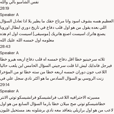
نفس الشامبو بالي والله
28:19
Speaker A
العظيم هسه بشوف اسود وانا مرتاح حقك ما يطير يلا اذا تعادل السؤال
اللي بعده يقول من هو اول قلب دفاع في تاريخ دوري ابطال اوروبا
يصنع هاترك اسيست اصنع هاتريك [موسيقى] اسيست اول ام هذه
معلومه اول خمسه الله عليك الله
28:43
Speaker A
ثلاثه سرجينيو خطا اقل دفاع خمسه اه قلب دفاع اربعه هيرو خطا
فيرجل فاندايك ليش انا قلت سرجيني السؤال الخامس اين يلعب حاليا
اللاعب جون دوران خمسه اربعه خطا من سته خطا تو من المؤخرا
زنت الروسي يو السؤال السادس ما هو اكثر نادي سجل علي في
29:14
Speaker A
مسيرته الاحترافيه اللاعب فرانشيسكو فرانشيسكو توتي الانتر
خطاشيسكو توتي صح ميلان خطا بارما السؤال السابع من هو اول
لاعب من هو اول برازيلي يتعاقد معه نادي برشلونه بعد مستحيل غليون