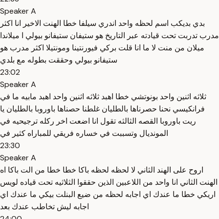
Speaker A
بدي بديكب اسم لحظه واحد اندري سيلفا خطا الهنت الاخير انا اكثر
مدرب تدربت تحت قيادته عبر التاريخ هو ستيفان ستيفانو بيولي ا ميلاندا
ميلان من منت لا ما انا قلت بركي فيورنتينا ومونتيلا اكثر مدرب هو
ستيفانو بيولي وحققت بطوله مع بلدي
23:02
Speaker A
ثلاثه اثنين واحد بونوتشي خطا اهبد ثلاثه اثنين واحد اهبد مابيه ما في
فرانكيسي نحنا حصرناها بالطليان غلطنا حصناها باوروبا بالطليان يا
ريت باوروبا القصه الثالثه تقول انا اضعت اخر ركله ترجيحيه في
المونديال وتسببت في خساره فريقي للمباراه كثير في
23:30
Speaker A
اروح على الهند الثاني لا لحظه لحظه باكا خطا خطا من الت باكا اه
الهنت الثاني انا واحد من اللاعبين الذين حققوا الثلاثيه تحت قياده لويس
اريكي خطا ما عندك اي اجابه لحظه من ضيع البنلت بيكي ما عندك اي
اجابه ليش تخاطب عندك بعد
24:00