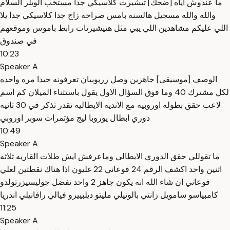
ما عندوش اياه [ضحك] تيشيرت كلاسيكي جدا مستخب الويلز السلام
والله والله مسجيل هالسنه بامس صراحه زاج جدا كلاسيكي جدا يلا
اللي عليكم مشاهدين اللي يبي مثل هتيشيرتات رابط باموس وموقعهم
في صندوق
10:23
Speaker A
الوصف [موسيقى] جاهزين وصل زربوبيان تعرفونه جيدا مره واحده
لكل مشترك 40 وما فوق السؤال الاول يقول باستثناء الميلان كم اسم
لاعب حقق بطوله اوروبيه مع الانديه الايطاليه تقدر تذكر في 30 ثانيه
دوري ابطال يوروبا ليج مؤتمرات سوبر اوروبي
10:49
Speaker A
ما تقوللي حقق الدوري الايطالي وماعرفش ايش طلات القاريه ثلاثه
اثنين واحد اكشف الرقم 24 فوعاني 22 غليون اذا هناك نقطتين لعلي
فوعاني ان شاء الله انه يكون جاهز 2 واحد تفضل جوليسيزرتولدو
كامبياسو سامويل زانتي بالوتيلي مليتو ديلبييرو فيالي رافانيلي اندريا
11:25
Speaker A