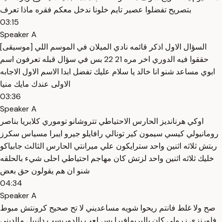
بتصريح تفضلوا عصير تايم خلونا ندخل معكم فقره ماذا تعرف
03:15
Speaker A
[موسيقى] السؤال الاول اذكر قائمه نادي الميلان في الموسم اللي
حققوا فيه الدوري اخر مره 21 22 بس في سؤال قبله تعرفون اسم
ابوي مساعد شنو انا خالد يا سلام عليك تفضل ابدا الاسم الاول الاجابه
الاولى عندك مايك منيا
03:36
Speaker A
اوكي هرنانديز الحارس الاحتياطي تتروشانو توموري كلابريا بناصر
رومانيولي كيسي سيمون كير تونالي رافايلو جيرو ايبرا مسياس سكرز
ربتش ثلاثه اثنين واحد سترايكون علي ميرانتي الحارس الثالث جابياكو
خليك ثلاثه اثنين واحد لزتش كان مهاجم احتياطي احلى شيء بالحلقه
شنو ان هم يقولون حق بعض
04:34
Speaker A
صح ولا غلط فانتم ريحوا شويه مساعديني لا تح صحيح كرونتش مبوط
فلورنزي زرولي كان بالبريمافيرا بس لعب بالدوريسب دانييل مالديني