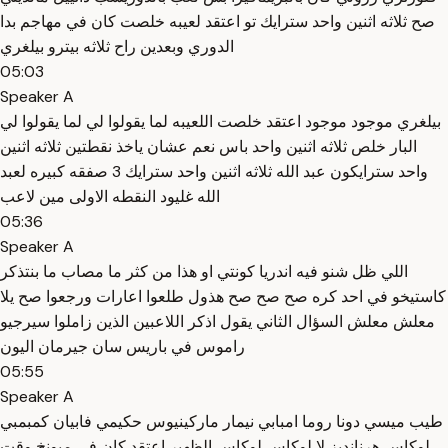
صح ثلاثه اثنين واحد سترايك تو اعتقد لعيبه خلصت كان في مهاجم بدا
الدوري وبعدين راح ثلاثه بيترو بيلغري
05:03
Speaker A
بيلغري موجود موجود اعتقد خلصت اللعيبه لما يقولوا لي لما يقولوا لي
البار خلص ثلاثه اثنين واحد باس نعم عشان ياخذ نقطتين ثلاثه اثنين
واحد سترايكون عبد الله ثلاثه اثنين واحد سترايك 3 صفقه كبيره لعبد
الله غليود النقطه الاولى مين لاعب
05:36
Speaker A
اللي ظل شنو فيه اندريا كونتي او هذا من كثر ما مصاب ما بنتذكر
كاستيخو في احد كره صح صح صح هذول طلعوا اعارات ورجعوا صح يلا
معلش معلش السؤال الثاني يقول اذكر اللاعبين الذين زاملوا سيرجيو
راموس في باريس سان جيرمان اليون
05:55
Speaker A
طيب ميسي دونا روما امبابي نيمار ماركينيوس حكيمي فابيان كمبمبي
لوكاس هرنانديز لا لوكاس لوكاس الظهير اعتقد كان في ميونخ وقت