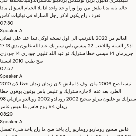
اكتيكيمري دانيول بريرا نومندش برناديتو سانشزالدوميدسحناها على
حالنا بانه بدنا نبلش من ورا ورا واحد واحد اذا يلا الختام السؤال ماذا
تعرف راح يكون اذكر رجل المباراه في نهائيات كاس
07:30
Speaker A
العالم من 2022 بالترتيب الى اول نسخه اوكي نبدا عند علي فعاني
اذكر السنه واللاعب 22 ميسي بابي سترايك عبد الله غليون بدي 18 17
جريزمان 14 ميسي خطا سترايك تو عبد الله غليون جودزي 14 جودزي
صح طيب 2010 انيستا
07:57
Speaker A
2010 نيستا صح 2006 مان اوف ذا ماتش كان زيدان زيدان خطا لان
الطرد بعد عنه الاجازه سترايك و عليس باس بوفون بوفون خطا
سترايك تو عليون بيرلو صحيح 2002 رونالدو 2002 رونالدو برازيلي 98
زيدان 94 روح فاس ما بديش غامر
08:29
Speaker A
فاس صحيح روماريو روماريو راح ياخذ صح ما راح ياخذ شيء تفضل