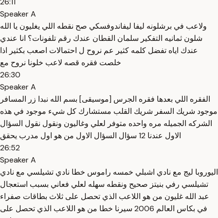
26:11
Speaker A
ولاعب في برشلونه ليفا ليفاندوفسكي صح نقطه اللي يغليون يا الله
شلون ثمانيه التفكير سلمان القطان عندك رقم تلفونات؟ انا عندي
عندك اياه تفضل كلمه كثير عم نروح ل احتمالات اصعب بكثير اذا
خلصت فقره قصه لاعب خلونا نروح مع
26:30
Speaker A
الفقره اللي بعدها فقره الجرس [موسيقى] بسم الله نبدا زر المسافر
موجود شريك السفر شريك القلب مستشارك كل شيء موجود في هذه
الشركه الجميله مره واحده متوفر لعلي وغاليون ونقول نقول السؤال
الاول عندنا 12 سؤال السؤال الاول من هو اول مدرب يحقق
26:52
Speaker A
اليوروبا ليج مع نادي اشبلي خمسه راموس خطا نادي تشيلسي مع نادي
تشيلسي رفي بنيتز صحيح ونقطه سهله لعلي فعاني بسبب استعجال
عبد الله غليون من هو اللاعب الذي تحصل على ثلاث بطاقات صفراء
في بكاس العالم 2006 سيرنا خطا من هو اللاعب الذي تحصل على