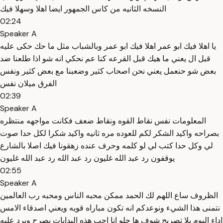
النسخه الثانيه من كاس الجمهور ايضا اهلا وسهلا فيك
02:24
Speaker A
يا اهلا فيك ابو عمر اهلا فيك ابو عمر وبالشباب مثل ما حك حكى عليه
قبل ال يعني ما هيك قبل القرعه كنا عم نحكي انه شو اذا طلعنا ضد
بعض شو حنعمل يعني نحن اصحاب كثير وضعبنا مع بعض كثير ونفس
الفرق ميلان نفس
02:39
Speaker A
المعلومات نفس نقاط القوه ونقاط ضعف فكانت مواجهه منتظره
بصراحه واكيد الشكر لكم للعوده مره ثانيه واكيد شكرا لكل حدا صوت
لي وكل حدا كتب لي لو كلمه وحرف عنده زهقونا فيك اصلا بالشارع
يوقفون رد عبد الله غليون رد عبد الله رد عبد الله غليون
02:55
Speaker A
الظروف ساع اللهم لك الحمد ممكن محبه الناس ومحبه رب العالمين
نتمنى هذا الشيء ونوعدكم انه تكون مباراه قويه ويعني اصدقاء الامس
اداء اليوم يلا تصريح شوف ها حلو انا احب هذه البدايات يصرح ويرد عليه