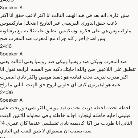
Speaker A
مش عارف انه بعد في هند الهنت الثالث انا اكثر لاعب حقق انا اكثر
لاعب حقق الدوري الفرنسي عبر التاريخ [ضحك] ماركينيوس
ماركينيوس هي على فكره بوسكيتس تنطبق عليه ثلاثيه مع برشلونه
بس اضاع اخر ركله جزاء مع المغرب ضد المغرب صح
24:16
Speaker A
ضد المغرب وبيكي ضد روسيا وبيكي ضد روسيا يعني الثالث يعني
تنطبق على اللاعبين صح والله اجابتك ذكيه صح القصه الرابعه تقول انا
اكثر مدرب تدربت تحت قيادته هو ديفيد مويس واكثر نادي انتصرت
عليه هو ايفيرتون كيف اي خلوني اروح حق الهنت الثاني ما راح
24:36
Speaker A
لحظه لحظه لحظه دربت تحت ديفيد مويس اكثر شيء وربحت على
فيليني اجابه خاطئه لينجارد اجابه خاطئه باقي محاوله للاثنين الهنت
الثاني انا طردت من اكا اكاديميه نادي تشيلسي عندما كان عمري 14
سنه بسبب ان مستواي لا يليق للعب في النادي