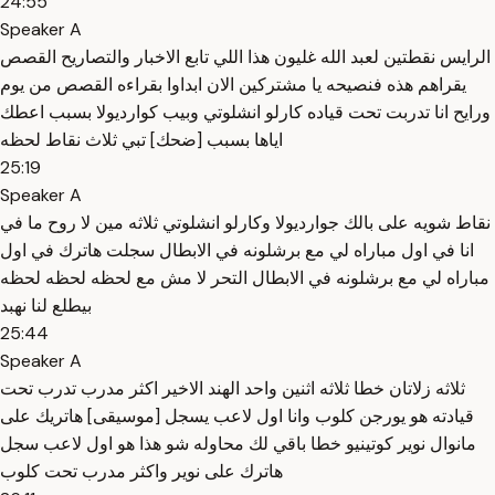
24:55
Speaker A
الرايس نقطتين لعبد الله غليون هذا اللي تابع الاخبار والتصاريح القصص
يقراهم هذه فنصيحه يا مشتركين الان ابداوا بقراءه القصص من يوم
ورايح انا تدربت تحت قياده كارلو انشلوتي وبيب كوارديولا بسبب اعطك
اياها بسبب [ضحك] تبي ثلاث نقاط لحظه
25:19
Speaker A
نقاط شويه على بالك جوارديولا وكارلو انشلوتي ثلاثه مين لا روح ما في
انا في اول مباراه لي مع برشلونه في الابطال سجلت هاترك في اول
مباراه لي مع برشلونه في الابطال التحر لا مش مع لحظه لحظه لحظه
بيطلع لنا نهبد
25:44
Speaker A
ثلاثه زلاتان خطا ثلاثه اثنين واحد الهند الاخير اكثر مدرب تدرب تحت
قيادته هو يورجن كلوب وانا اول لاعب يسجل [موسيقى] هاتريك على
مانوال نوير كوتينيو خطا باقي لك محاوله شو هذا هو اول لاعب سجل
هاترك على نوير واكثر مدرب تحت كلوب