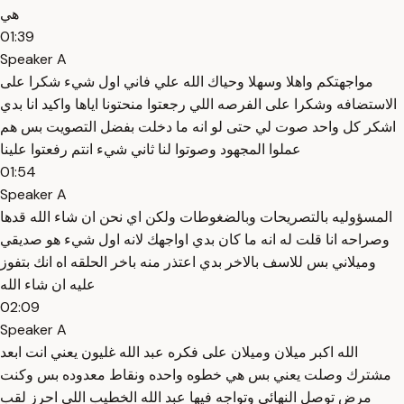
هي
01:39
Speaker A
مواجهتكم واهلا وسهلا وحياك الله علي فاني اول شيء شكرا على
الاستضافه وشكرا على الفرصه اللي رجعتوا منحتونا اياها واكيد انا بدي
اشكر كل واحد صوت لي حتى لو انه ما دخلت بفضل التصويت بس هم
عملوا المجهود وصوتوا لنا ثاني شيء انتم رفعتوا علينا
01:54
Speaker A
المسؤوليه بالتصريحات وبالضغوطات ولكن اي نحن ان شاء الله قدها
وصراحه انا قلت له انه ما كان بدي اواجهك لانه اول شيء هو صديقي
وميلاني بس للاسف بالاخر بدي اعتذر منه باخر الحلقه اه انك بتفوز
عليه ان شاء الله
02:09
Speaker A
الله اكبر ميلان وميلان على فكره عبد الله غليون يعني انت ابعد
مشترك وصلت يعني بس هي خطوه واحده ونقاط معدوده بس وكنت
مرض توصل النهائي وتواجه فيها عبد الله الخطيب اللي احرز لقب