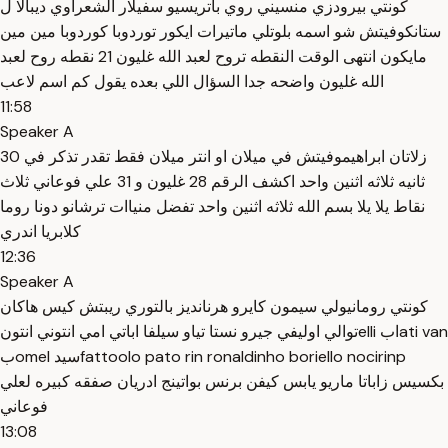
كونتي بيرودزي منسيني روي باتريسيو سفيلار الشعراوي ديبالا ل
ستانكوفيتش شو اسمه بلوتلي ماتيرات ايكور توردوبا كوردوبا مين مين
مايكون انتهى الوقت النقطه تروح لعبد الله غليون 21 نقطه روح لعبد
الله غليون واضحه جدا السؤال اللي بعده يقول كم اسم لاعب
11:58
Speaker A
زلاتان ابراهيموفيتش في ميلان او انتر ميلان فقط تقدر تذكر في 30
ثانيه ثلاثه اثنين واحد اكشف الرقم 28 غليون و 31 علي فوعاني ثلاث
نقاط يلا يلا بسم الله ثلاثه اثنين واحد تفضل منياات ترشانو دونا روما
كلابريا اندري
12:36
Speaker A
كونتي رومانيولي سيمون كايرو هرنانديز بالتوري ريبتش كيس هاكان
توالي اوليفي جيرو نستا تياو سيلفا اباتي امي انتوني انتونelli ابati van
بomel سيدfattoolo pato rin ronaldinho boriello nocirinp
بكسيس زاباتا ماريو يابس كيفن برنس بواتينج ادريان صفقه كبيره لعلي
فوعاني
13:08