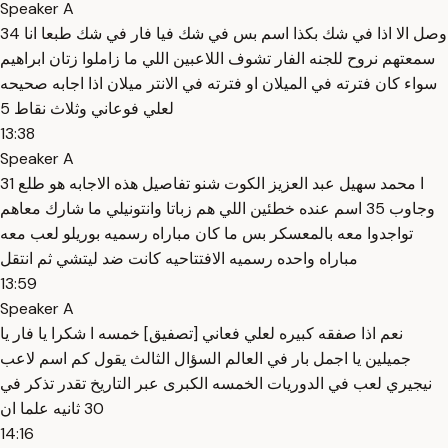
Speaker A
34 وصل الا اذا في شك بكذا اسم بس في شك فيا فار في شك طبعا انا
سمعتهم نروح للجنه الفار تشوف اللاعبين اللي ما زاملوا زتان ابراهيم
سواء كان فترته في الميلان او فترته في الانتر ميلان اذا اجابه صحيحه
لعلي فوعاني وثلاث نقاط 5
13:38
Speaker A
ا محمد سهيل عبد العزيز الكوت شنو تفاصيل هذه الاجابه هو طلع 31
وجاوب 35 اسم عنده خطئين اللي هم زباتا وانتونيلي ما شارك معاهم
تواجدوا معه بالمعسكر بس ما كان مباراه رسميه بوريلو لعب معه
مباراه واحده رسميه الافتتاحيه كانت ضد ليتشي ثم انتقل
13:59
Speaker A
نعم اذا صفقه كبيره لعلي فعاني [تصفيق] خمسه ا شكرا يا فار يا
جميلين يا اجمل بار في العالم السؤال الثالث يقول كم اسم لاعب
نيجيري لعب في الدوريات الخمسه الكبرى عبر التاريخ تقدر تذكر في
30 ثانيه علما ان
14:16