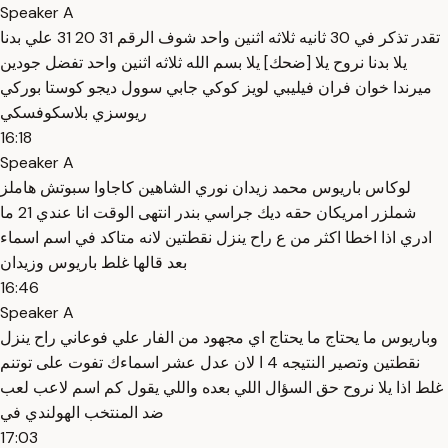
Speaker A
تقدر تذكر في 30 ثانيه ثلاثه اثنين واحد شوف الرقم 31 20 31 علي بدنا
يلا بدنا نروح يلا [ضحك] يلا بسم الله ثلاثه اثنين واحد تفضل جودين
ميرندا خوان فران فيليبي لويز كوكي جابي سوول ديجو كوستا بوركي
ريوسزي بلاسكوفسكي
16:18
Speaker A
لوكاس باريوس محمد زيدان نوري الشاهين كاجاوا سبوتش هاملز
شملزر امريكان حقه ديك جراسي بندر انتهى الوقت انا عندي 21 ما
ادري اذا اخطا اكثر من ع راح ينزل نقطتين لانه متاكد في اسم اسماء
بعد قالها غلط باريوس وزيدان
16:46
Speaker A
وباريوس ما يحتاج ما يحتاج اي مجهود من الفار علي فوعاني راح ينزل
نقطتين وتصير النتيجه 4 ا لان عدل عشر اسماءك تفوت على توتنم
غلط اذا يلا نروح حق السؤال اللي بعده واللي يقول كم اسم لاعب لعب
ضد المنتخب الهولندي في
17:03