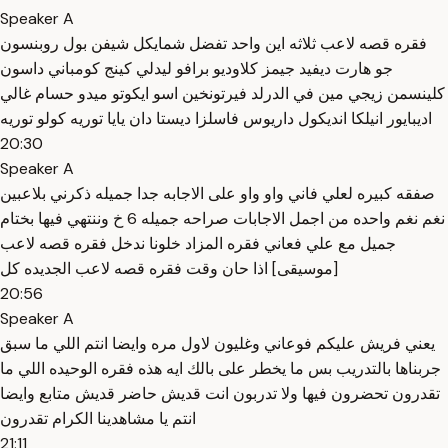
Speaker A
فقره قصه لاعب ثلاثه اين واحد تفضل شمايكل شيفن بول روبنسون
جو هارت ديفيد جيمز كلاوديو برافو ليدلي كينج كومباني داسون
كلينسمن زيجي مين في الدرلد فيرتونخين اسو ايكوتو ميدو حسام غالي
اديبايور انيلكا انديكول داريوس فاسلزا ديستا دان يايا توريه كولو توريه
20:30
Speaker A
صفقه كبيره لعلي فاني واو واو على الاجابه جدا جميله ذكرني بلاعبين
نغم نغم واحده من اجمل الاجابات صراحه جميله 6 خ وننتهي فيها بختام
جميل مع علي فعاني فقره المزاد خلونا ندخل فقره قصه لاعب
[موسيقى] اذا حان وقت فقره قصه لاعب الجديده كل
20:56
Speaker A
يعني فريش عليكم فوعاني وغليون لاول مره وايضا انتم اللي ما سبق
جربناها بالتدريب بس ما يخطر على بالك ايه هذه فقره الوحيده اللي ما
تقدرون تحضرون فيها ولا تدربون انت قديش حاضر قديش متابع وايضا
انتم يا مشاهدينا الكرام تقدرون
21:11