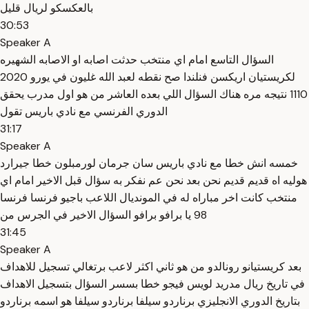
بالعكسكو لريال قليل
30:53
Speaker A
السؤال التاسع امام اي منتخب حدثت اصابه او الاصابه الشهيره
لكريستيان اريكسن فنلندا صح نقطه لعبد الله غليون في يورو 2020
1110 نتيجه مره هناك السؤال اللي بعده العاشر من هو اول مدرب يحقق
الدوري الفرنسي مع نادي باريس تقول
31:17
Speaker A
خمسه انش خطا مع نادي باريس سان جرمان لورمبلون خطا جيرارد
هوليه اه قديم قديم نحن بعد نحن عم نفكر به سؤال قبل الاخير امام اي
منتخب كانت اخر مباراه له في المونديال اللاعب باجيو فرنسا فرنسا
98 يا برافو برافو السؤال الاخير في الجرس من
31:45
Speaker A
بعد كريستيانو رونالدو من هو ثاني اكثر لاعب برتغالي تسجيل للاهداف
في تاريخ ريال مدريد لويس فيجو خطا بسسر السؤال بتسجيل الاهداف
بتاريخ الدوري الانجليزي برناردو سيلفا برناردو سيلفا هو اسمه برناردو