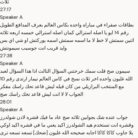
ثلاث
27:17
Speaker A
بطاقات صفراء في مباراه واحده بكاس العالم بعرف المدافع الطويل
رقم 14 ايو يا اصله استرالي كمان اصله استرالي خمسه اربعه ثلاثه
اثنين سمتش لا خط لا ما اسمه سمتش اسمه يوركتش او شي اي بس
وايد قريب انت جوسيب سيمونتش
27:38
Speaker A
سيمون صح قلت سمك خرحتني السؤال الثالث اذا هذا السؤال لعبد
الله غليون واحده اخر ثلاث نسخ في كاس العالم نيمار ارتدى رقم 10
مع المنتخب البرازيلي من كان قبله ليش قاعد تحك راسك مفكر
الجواب لا لا انت ليش قاعد تحك راسك صج
28:01
Speaker A
جواب عنده شك بجوابين ثلاثه صج عاد ما فيك قشره لادن شولدرز
وقشره انت تستخدم هيد الشولدرز اكيد يعني ما في قشره اكيد اوكي
يلا جاوب كاكا كاكا اجابه صحيحه الله غليون [ضحك] تسعه تسعه ترى