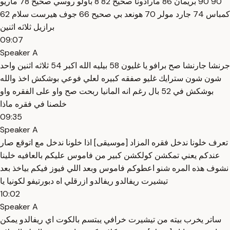
90 90 بريمان 86 مارادونا صحيح 82 8 باولو روسي صحيح 78 ماريو
كمباس 74 جارد مولر 70 هونعد بي صحيح 66 جوف هيرست سلام 62
برازيل ثلاثه اثنين
09:07
Speaker A
جرنشا جارنشا صح برافو يا غليون 58 بيليه الله اكبر 54 ثلاثه اثنين واحد
شون شون سترايك غليو صفقه كبيره لعلي فوعي بوشكش اخذ والله
بوشكش في 52 بال رغم انه المانيا ربحت صح واو على الفقره واو
خلصنا في فقره ماذا
09:35
Speaker A
تعرف خلونا ندخل فقره المزاد [موسيقى] اذا خلونا ندخل مع اتوقع صار
عندكم يعني تمكشن كولكشن كبير من فاموس عليكم بالعافيه خلينا
نشوف هذه المره شنو اعطوكم فاموس وبعد اللي فيوز فيكم بياخذ بعد
تيشيرت ريفالدو ريفالدو ازرقلي اه دبورتيفو لكونيا يا
10:02
Speaker A
ساتر يخرب بيته من تيشيرت خرافي يبتسم بالكوت اي ريفالدو يمكن