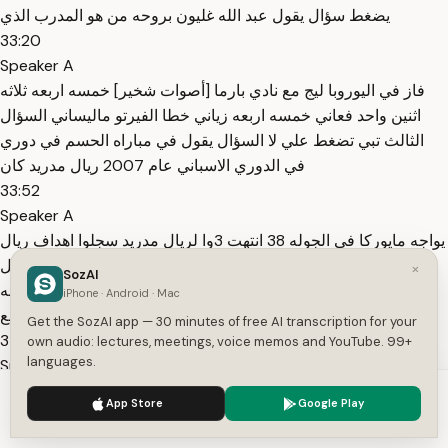
يضغط سؤال يقول عبد الله غليون بروحه من هو المدرب الذي
33:20
Speaker A
فاز في اليوروبا ليج مع نادي بارما [أصوات شخير] خمسه اربعه ثلاثه
اثنين واحد فعاني خمسه اربعه زياني خطا الفيرتو ماليساني السؤال
الثالث تبي تضغط علي لا السؤال يقول في مباراه الحسم في دوري
في الدوري الاسباني عام 2007 ريال مدريد كان
33:52
Speaker A
يواجه مايوركا في الجوله 38 انتهت 3وا لريال مدريد سجلوا اهداف ريال
مدريد هدفين ريس ومن الهدف الاخر لايف قطع مباراه لايف تفضل
×
SozAI
خمسه اربعه ثلاثه سفيولا خطا دياره مامادوا دياره صح يا معاني والله
iPhone · Android · Mac
عم بتذكر الماتش بتعرف مع
Get the SozAI app — 30 minutes of free AI transcription for your
34:24
own audio: lectures, meetings, voice memos and YouTube. 99+
languages.
Speaker A
بالراس بالراس بالراس 12 السؤال الرابع ها يلا روح السؤال يقول حفره
We use cookies to enhance your experience.
Privacy Policy
App Store
Google Play
لعلي فعاني يوجد ناديان نرويجيان تاهلوا الى دور 16 في تاريخ الابطال
Accept
Settings
هم بودوجلمنت ومن روزنبرج روزنبرج حفره صحيحه لعلي فوعاني