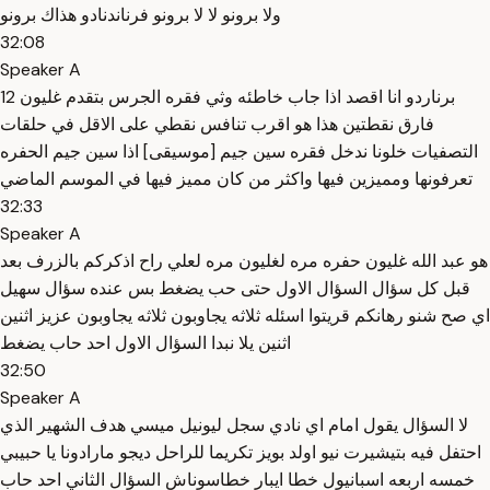
ولا برونو لا لا برونو فرناندنادو هذاك برونو
32:08
Speaker A
برناردو انا اقصد اذا جاب خاطئه وثي فقره الجرس بتقدم غليون 12
فارق نقطتين هذا هو اقرب تنافس نقطي على الاقل في حلقات
التصفيات خلونا ندخل فقره سين جيم [موسيقى] اذا سين جيم الحفره
تعرفونها ومميزين فيها واكثر من كان مميز فيها في الموسم الماضي
32:33
Speaker A
هو عبد الله غليون حفره مره لغليون مره لعلي راح اذكركم بالزرف بعد
قبل كل سؤال السؤال الاول حتى حب يضغط بس عنده سؤال سهيل
اي صح شنو رهانكم قريتوا اسئله ثلاثه يجاوبون ثلاثه يجاوبون عزيز اثنين
اثنين يلا نبدا السؤال الاول احد حاب يضغط
32:50
Speaker A
لا السؤال يقول امام اي نادي سجل ليونيل ميسي هدف الشهير الذي
احتفل فيه بتيشيرت نيو اولد بويز تكريما للراحل ديجو مارادونا يا حبيبي
خمسه اربعه اسبانيول خطا ايبار خطاسوناش السؤال الثاني احد حاب