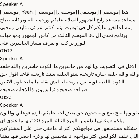
Speaker A
[موسيقى] ‏Yeah. [موسيقى] [موسيقى] [موسيقى] [موسيقى] هذا
مساعد مساعد رايح للجمهور السلام عليكم ورحمه الله وبركاته صباح
ومساء الخير عليكم كل في توقيت اينما كنتم اعزائي متابعي ومحبي
برنامج تحدي ال 30 الموسم الثالث من كاس الجمهور ومواجهات
اللوزر براكت او نعرف مسار الخاسرين على
01:02
Speaker A
الاقل في التصويت ويا لهم من خاسرين ها الكوت خاسرين والله حلقه
والله والله حلقه جباره تاريخيه شنو الحلقه ستك تاريخيه قاعد اقول حق
الكوت اللعبه قويه بس مريحه لنا ليش بقله ما ما يخطون الاثنين
صراحه صحيح دائما يدرون اذا الاجابه صحيحه
01:23
Speaker A
يقولونها صح صح ويصححون حق بعض احنا عليكم بارده فوعاني وغليون
ويلكم فوعاني ابداعمين المره الثالثه المره 30 تبيها ما عندي اي
مشكله مستمتعين في مواجهتكم اكثر انا ماخفي حتى على المشتركين
اللي خلف الكواليس اكثر مواجهه انا متحمس لها ولازم احضر فيها ذهنيا