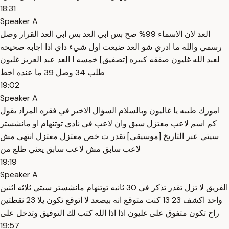
18:31
Speaker A
العد لان الاسماء 99% صح بس ابي العد بس ابي العد القرار وصل
رسمي والله ما ادري شو العد ضيعت اول شيء داي اذا اجابه صحيحه
لعبد الله غليون صفقه كبيره [تصفيق] خمسه ا العد عبد العزيز غليون
طلب 34 وصل 39 ما عنده اخط
19:02
Speaker A
امورك طيبه يا غاليون وبالسلام السؤال الاخير في فقره المزاد يقول
كم اسم لاعب معتزل سبق وان لاعب في نادي توتنهام او مانشستر
سيتي عبر التاريخ [موسيقى] تقدر ت خص معتزل معتزل انتهى مش
لاعب سابق مش لاعب سابق يعني طلع من
19:19
Speaker A
الفريق لا تزل تقدر تذكر في 30 ثانيه توتنهام مانشستر سيتي ثلاثه اثنين
واحد اكشف 23 13 كنت متوقع انه بيصعد لا اتوقع تكون يلا 23 نقطتين
راح تكون متفوق على غليون اذا اذا الله كتب لك التوفيق وتدخل على
19:57