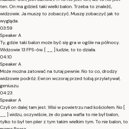
ten. On ma gdzieś taki wielki balon. Trzeba to znaleźć,
widzowie. Ja muszę to zobaczyć. Muszę zobaczyć jak to
wygląda.
03:59
Speaker A
Ty, gdzie taki balon może być się gra w ogóle na północy.
Widzowie 13 FPS-ów. [ __ ] ludzie, to to działa.
04:10
Speaker A
Może można zatować na tutaj pewnie. No to co, drodzy
widzowie podróż. Ewron wczoraj przed tobą przylatywał,
geniuszu.
04:23
Speaker A
Czyli on dalej tam jest. Wisi w powietrzu nad kościołem. No [
__ ] widzu, oczywiście, że do pana wafla to nie był balon,
tylko to był ten piier z tym takim wielkim tym. To nie balon, to
mama Roera.