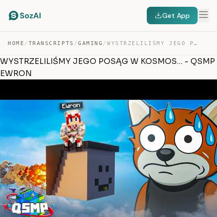
Get App
HOME
/
TRANSCRIPTS
/
GAMING
/
WYSTRZELILIŚMY JEGO POSĄG W KOSMOS… – QSMP EWRON — TRANSCRIPT
WYSTRZELILIŚMY JEGO POSĄG W KOSMOS... - QSMP
EWRON