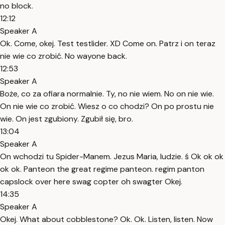
no block.
12:12
Speaker A
Ok. Come, okej. Test testlider. XD Come on. Patrz i on teraz
nie wie co zrobić. No wayone back.
12:53
Speaker A
Boże, co za ofiara normalnie. Ty, no nie wiem. No on nie wie.
On nie wie co zrobić. Wiesz o co chodzi? On po prostu nie
wie. On jest zgubiony. Zgubił się, bro.
13:04
Speaker A
On wchodzi tu Spider-Manem. Jezus Maria, ludzie. ś Ok ok ok
ok ok. Panteon the great regime panteon. regim panton
capslock over here swag copter oh swagter Okej.
14:35
Speaker A
Okej. What about cobblestone? Ok. Ok. Listen, listen. Now