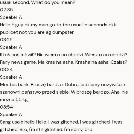
usual second. What do you mean?
07:35
Speaker A
Hello F guy ok my man go to the usual in seconds okit
publicet not you are ag dumpster.
08:25
Speaker A
Ktoś coś mówił? Nie wiem o co chodzi. Wiesz o co chodzi?
Fany news game. Ma kras na asha. Krasha na asha. Czaisz?
08:34
Speaker A
Montes bank. Proszę bardzo. Dobra, jedziemy oczywiście
szanowni państwo przed siebie. W proszę bardzo. Aha, nie
można 55 kg.
08:54
Speaker A
Sang usale hello Hello. I was glitched. I was glitched. I was
glitched. Bro, I'm still glitched. I'm sorry, bro.