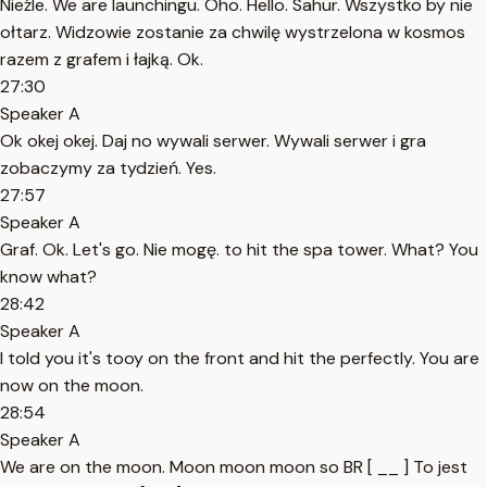
Nieźle. We are launchingu. Oho. Hello. Sahur. Wszystko by nie
ołtarz. Widzowie zostanie za chwilę wystrzelona w kosmos
razem z grafem i łajką. Ok.
27:30
Speaker A
Ok okej okej. Daj no wywali serwer. Wywali serwer i gra
zobaczymy za tydzień. Yes.
27:57
Speaker A
Graf. Ok. Let's go. Nie mogę. to hit the spa tower. What? You
know what?
28:42
Speaker A
I told you it's tooy on the front and hit the perfectly. You are
now on the moon.
28:54
Speaker A
We are on the moon. Moon moon moon so BR [ __ ] To jest