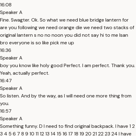
16:08
Speaker A
Fine. Swagter. Ok. So what we need blue bridge lantern for
are you following we need orange die we need two stacks of
original lantern s no no noon you did not say hi to me Isan
bro everyone is so like pick me up
16:36
Speaker A
boy you know like holy good Perfect. I am perfect. Thank you.
Yeah, actually perfect.
16:47
Speaker A
So listen. And by the way, as I will need one more thing from
you.
16:57
Speaker A
Something funny. D I need to find original backpack. I have 1 2
3 4 5 6 7 8 9 10 11 12 13 14 15 16 17 18 19 20 21 22 23 24 I have