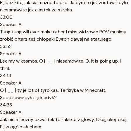
Ej, bez kitu, jak się mażnę to piło. Ja bym to już zostawił. było
niesamowite jak ciastek ze szreka.
33:00
Speaker A
Tung tung will ever make other I miss widzowie POV musimy
zrobić ołtarz też chłopaki Ewron dawaj na statuiego.
33:52
Speaker A
Lecimy w kosmos. O [ __ ] niesamowite. O, it is going up, I
think.
34:14
Speaker A
O [ __ ] ty je lot of tyrolkas. Ta fizyka w Minecraft.
Spodziewałbyś się kiedyś?
34:33
Speaker A
Jak nie mleczny czwartek to rakieta z głowy. Okej, okej, okej.
Ej, w ogóle słucham.