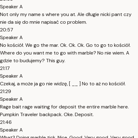
Speaker A
Not only my name s where you at. Ale długie nicki pant czy
nie da się do mnie napisać co problem.
20:57
Speaker A
No kościół. We go the mar. Ok. Ok. Ok. Go to go to kościół.
Where do you want me to go with marble? No nie wiem. A
gdzie to budujemy? This guy.
21:17
Speaker A
Czekaj, a może ja go nie widzę, [ __ ] No to aż no kościół.
21:29
Speaker A
Rage bait rage waiting for deposit the entire marble here.
Pumpkin Traveler backpack. Oke. Deposit.
21:46
Speaker A
What? Doing marble tick. Nice. Good. Very good. Very good.