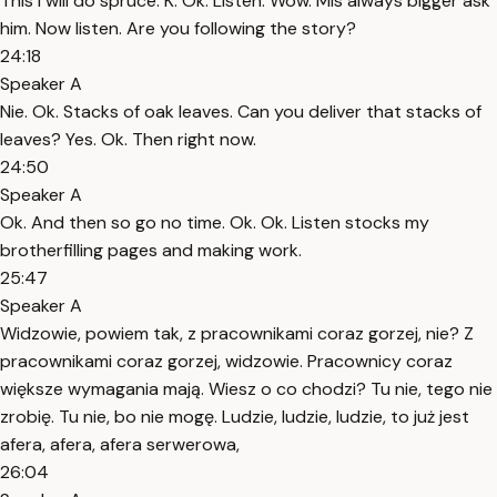
This I will do spruce. K. Ok. Listen. Wow. Mis always bigger ask
him. Now listen. Are you following the story?
24:18
Speaker A
Nie. Ok. Stacks of oak leaves. Can you deliver that stacks of
leaves? Yes. Ok. Then right now.
24:50
Speaker A
Ok. And then so go no time. Ok. Ok. Listen stocks my
brotherfilling pages and making work.
25:47
Speaker A
Widzowie, powiem tak, z pracownikami coraz gorzej, nie? Z
pracownikami coraz gorzej, widzowie. Pracownicy coraz
większe wymagania mają. Wiesz o co chodzi? Tu nie, tego nie
zrobię. Tu nie, bo nie mogę. Ludzie, ludzie, ludzie, to już jest
afera, afera, afera serwerowa,
26:04