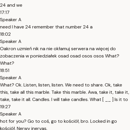
24 and we
17:17
Speaker A
need I have 24 remember that number 24 a
18:02
Speaker A
Oakron uzmień nik na nie okłamuj serwera na więcej do
zobaczenia w poniedziałek osad osad osos osos What?
What?
18:51
Speaker A
What? Ok. Listen, listen, listen. We need to share. Ok, take
this, take all this marble. Take this marble. Awa, take it, take it,
take, take it all. Candles. I will take candles. What [ __ ] Is it to
19:27
Speaker A
hot for you? Go to coś, go to kościół, bro. Locked in go
kościół. Nerwy inervas.