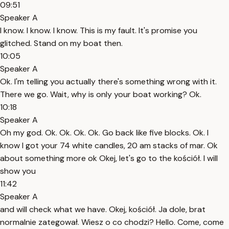
09:51
Speaker A
I know. I know. I know. This is my fault. It's promise you
glitched. Stand on my boat then.
10:05
Speaker A
Ok. I'm telling you actually there's something wrong with it.
There we go. Wait, why is only your boat working? Ok.
10:18
Speaker A
Oh my god. Ok. Ok. Ok. Ok. Go back like five blocks. Ok. I
know I got your 74 white candles, 20 am stacks of mar. Ok
about something more ok Okej, let's go to the kościół. I will
show you
11:42
Speaker A
and will check what we have. Okej, kościół. Ja dole, brat
normalnie zategował. Wiesz o co chodzi? Hello. Come, come