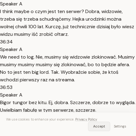
Speaker A
I think maybe o czym jest ten serwer? Dobra, widzowie,
trzeba się trzeba schudnąćemy. Hejka urodzinki można
wolnej chwili 100 lat. Kurczę, już technicznie dzisiaj było wiesz
widzu musimy iść zrobić ołtarz.
36:34
Speaker A
We need to log. Nie, musimy się widzowie zlokinować. Musimy
musimy musimy musimy się zlokinować, bo to będzie afera.
No to jest ten big lord. Tak. Wyobraźcie sobie, że ktoś
wchodzi pierwszy raz na streama.
36:53
Speaker A
Bigor tungor bez kitu. Ej, dobra. Szczerze, dobrze to wygląda.
Uwielbiam fabułę w tym serwerze, szczerze.
37:06
We use cookies to enhance your experience.
Privacy Policy
Speaker A
Accept
Settings
O kurde. Idę na górę. Nie idę na górę. Oni go serio biorą. Oni