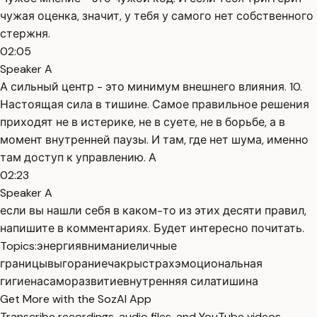
чужая оценка, значит, у тебя у самого нет собственного
стержня.
02:05
Speaker A
А сильный центр - это минимум внешнего влияния. 10.
Настоящая сила в тишине. Самое правильное решения
приходят не в истерике, не в суете, не в борьбе, а в
момент внутренней паузы. И там, где нет шума, именно
там доступ к управлению. А
02:23
Speaker A
если вы нашли себя в каком-то из этих десяти правил,
напишите в комментариях. Будет интересно почитать.
Topics:
энергия
внимание
личные
границы
выгорание
чакры
страх
эмоциональная
гигиена
саморазвитие
внутренняя сила
тишина
Get More with the SozAI App
Transcribe recordings, audio files, and YouTube videos —