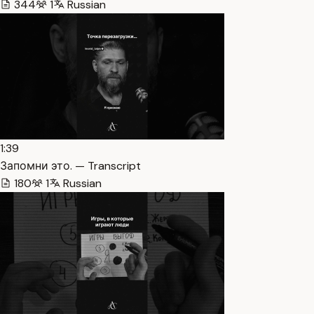
344
1
Russian
1:39
Запомни это. — Transcript
180
1
Russian