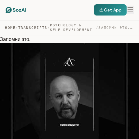
Get App
PSYCHOLOGY &
HOME
/
TRANSCRIPTS
/
/
ЗАПОМНИ ЭТО. — TRANSCRIPT
SELF-DEVELOPMENT
Запомни это.