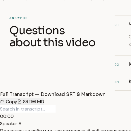
ANSWERS
01
Questions
С
about this video
02
03
Full Transcript — Download SRT & Markdown
Copy
SRT
MD
00:00
Speaker A
Представьте себе мир, где потерянный зуб не означает