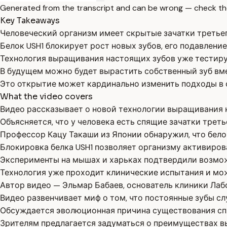
Generated from the transcript and can be wrong — check th
Key Takeaways
Человеческий организм имеет скрытые зачатки третьег
Белок USH1 блокирует рост новых зубов, его подавление
Технология выращивания настоящих зубов уже тестиру
В будущем можно будет вырастить собственный зуб вме
Это открытие может кардинально изменить подходы в 
What the video covers
Видео рассказывает о новой технологии выращивания 
Объясняется, что у человека есть спящие зачатки треть
Профессор Кацу Такаши из Японии обнаружил, что белок
Блокировка белка USH1 позволяет организму активирова
Эксперименты на мышах и харьках подтвердили возмож
Технология уже проходит клинические испытания и мож
Автор видео — Эльмар Бабаев, основатель клиники Лаб
Видео развенчивает миф о том, что постоянные зубы сл
Обсуждается эволюционная причина существования спя
Зрителям предлагается задуматься о преимуществах в