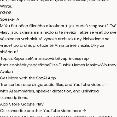
White.
03:06
Speaker A
Můžu říct něco šíleného a kouknout, jak budeš reagovat? Tvé
vlasy jsou zklamáním a nikdo si tě neváží. Takže se vrať do své
věznice na vrcholek té vysoké architektury. Nebudeme se
vracet po druhé, protože tě Anna právě zničila. Díky za
shlédnutí!
Topics:
Rapunzel
Anna
rapová bitva
princess rap
battle
pohádky
rap
čeština
Eliza Dushku
James Maslow
Whitney
Avalon
Get More with the SozAI App
Transcribe recordings, audio files, and YouTube videos —
with AI summaries, speaker detection, and unlimited
transcriptions.
App Store
Google Play
Or transcribe another YouTube video here →