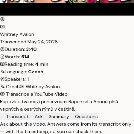
Whitney Avalon
Transcribed
May 24, 2026
Duration:
3:40
Words:
614
Reading time:
4 min
Language:
Czech
Speakers:
1
Czech
Whitney Avalon
Transcribe a YouTube Video
Rapová bitva mezi princeznami Rapunzel a Annou plná
vtipných a ostrých rýmů v češtině.
Transcript
Ask
Summary
Questions
Ask about this video. Answers come from its transcript only
— with the timestamp, so you can check them.