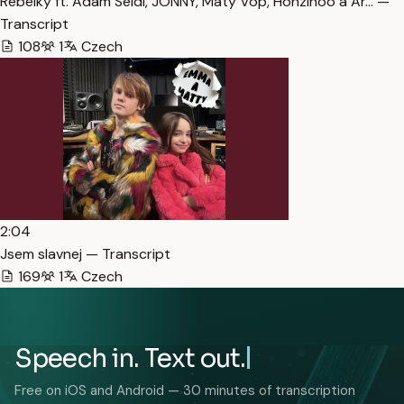
​Rebelky ft. Adam Seidl, JONNY, Maty Vop, Honzinoo a Ar… —
Transcript
108
1
Czech
2:04
Jsem slavnej — Transcript
169
1
Czech
Speech in. Text out.
Free on iOS and Android — 30 minutes of transcription