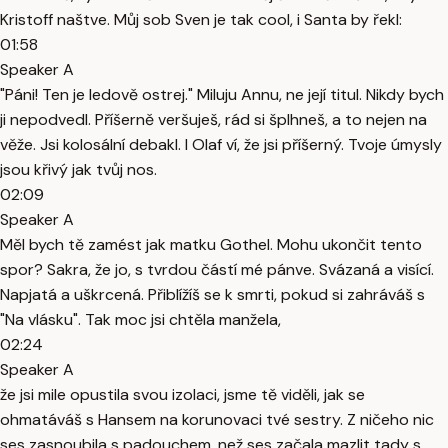
Kristoff naštve. Můj sob Sven je tak cool, i Santa by řekl:
01:58
Speaker A
"Páni! Ten je ledově ostrej." Miluju Annu, ne její titul. Nikdy bych
ji nepodvedl. Příšerně veršuješ, rád si šplhneš, a to nejen na
věže. Jsi kolosální debakl. I Olaf ví, že jsi příšerný. Tvoje úmysly
jsou křivý jak tvůj nos.
02:09
Speaker A
Měl bych tě zamést jak matku Gothel. Mohu ukončit tento
spor? Sakra, že jo, s tvrdou částí mé pánve. Svázaná a visící.
Napjatá a uškrcená. Přiblížíš se k smrti, pokud si zahráváš s
"Na vlásku". Tak moc jsi chtěla manžela,
02:24
Speaker A
že jsi mile opustila svou izolaci, jsme tě viděli, jak se
ohmatáváš s Hansem na korunovaci tvé sestry. Z ničeho nic
ses zasnoubila s padouchem, než ses začala mazlit tady s