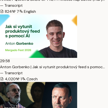
— Transcript
824
7
English
29:58
Anton Gorbenko | Jak si vytunit produktový feed s pomoc…
— Transcript
4,020
1
Czech