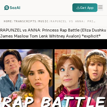
Get App
HOME
/
TRANSCRIPTS
/
MUSIC
/
RAPUNZEL VS ANNA: PRINCESS RAP BATTLE (ELIZA DUSHKU JAM… — TRANSCRIPT
RAPUNZEL vs ANNA: Princess Rap Battle (Eliza Dushku
James Maslow Tom Lenk Whitney Avalon) *explicit*