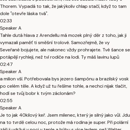
Thorem. Vypadá to tak, že jakýkoliv chlap stačí, když to tam
dole "otevře láska tvá".
02:33
Speaker A
Tahle dutá hlava z Arendellu má mozek plný děr z toho, jak ji
vymazali paměť ti směšní trolové. Samozřejmě, že vy
Seveřané bojujete, ale nakonec vždy prohrajete. Tvé šance se
potápějí rychleji, než tví rodiče na lodi. Ty máš lavinu lupů
02:47
Speaker A
a milion vší. Potřebovala bys jezero šampónu a brazilský vosk
po celém těle. A když už tu řešíme tohle, a nechci nijak tlačit,
hodí se tvůj bobr k tvým záclonám?
02:55
Speaker A
Je to jak 40kilový keř. Jsem milenec, který je silný jako vůl. Jdu
na to tvrdě celou noc, protože má rodina je super. Při polární
záři ji udržuji v noci v teple a hýbu s více ledem, než Walter