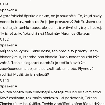
01:19
Speaker A
Agorafóbická šprtka a nevím, co je smutnější. To, že jsi nikdy
nenosila boty, nebo to, že jsi jen provazový žebřík. Jsem tak
trochu jak tenhle tupec, ale jsem atraktivní, chytrej a hezkej.
Ty jsi větší koňoksicht než Maximův Maximus Gluteus.
01:32
Speaker A
Můj sen se vyplnil. Tahle holka, ten hrad a ty prachy. Jsem
hledaný muž, kterého ona hledala. Budoucnost se zdá být
zářná. Tenhle elegantní darebák je teď královským
zasvěcencem a co jsme se vzali, tak jsme oba Flynnové
rychlíci. Myslíš, že jsi nejlepší?
01:43
Speaker A
No, tvá sestra byla chladnější. Roztaju ten led ve tvém srdci.
Když zahřívám, tak tasím ohniváka. Jsi podvodník, Evžene.
Zlomím tě, ty Houžvičko. Tenhle zlodějíček začne šílet, když se