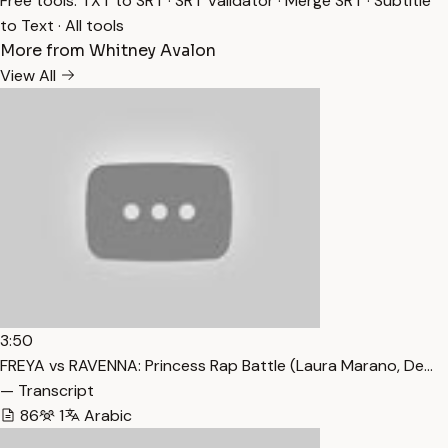
Free tools:
TXT to SRT
·
SRT Validator
·
Merge SRT
·
Subtitle
to Text
·
All tools
More from Whitney Avalon
View All
3:50
FREYA vs RAVENNA: Princess Rap Battle (Laura Marano, De…
— Transcript
86
1
Arabic