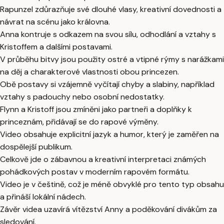
Rapunzel zdůrazňuje své dlouhé vlasy, kreativní dovednosti a
návrat na scénu jako královna.
Anna kontruje s odkazem na svou sílu, odhodlání a vztahy s
Kristoffem a dalšími postavami.
V průběhu bitvy jsou použity ostré a vtipné rýmy s narážkami
na děj a charakterové vlastnosti obou princezen.
Obě postavy si vzájemně vyčítají chyby a slabiny, například
vztahy s padouchy nebo osobní nedostatky.
Flynn a Kristoff jsou zmíněni jako partneři a doplňky k
princeznám, přidávají se do rapové výměny.
Video obsahuje explicitní jazyk a humor, který je zaměřen na
dospělejší publikum.
Celkově jde o zábavnou a kreativní interpretaci známých
pohádkových postav v moderním rapovém formátu.
Video je v češtině, což je méně obvyklé pro tento typ obsahu
a přináší lokální nádech.
Závěr videa uzavírá vítězství Anny a poděkování divákům za
sledování.