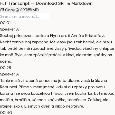
Full Transcript — Download SRT & Markdown
Copy
SRT
MD
00:01
Speaker A
Souboj princezen Locika a Flynn proti Anně a Kristoffovi.
Nechť tenhle boj započne. Mé vlasy jsou tak hebké, ale hraju
tak tvrdě, že mé rozcuchané vlasy přivedou všechny chlapce
ke mně. Byla jsem zpívající ptáček v kleci, ale razím zpátky na
scénu.
00:28
Speaker A
Tahle malá ztracená princezna je ta dlouhovlasá královna
Rapunzel. Přímo v mém jméně. Jdu si du zpátky pro svou
korunu i se svou kouzelnou hřívou. Jsem kuchařka, kytaristka,
malířka, hrnčířka, učenec, zpěvačka, tanečnice. Zaťukej, ale
stejně jako u Elsiiných dveří ti nikdo neotevře.
00:40