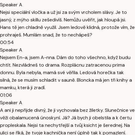
Speaker A
Nejsi speciální vločka a už jsi za svým vrcholem slávy. Je to
jasný, z mýho skillu zešedivíš. Nemůžu uvěřit, jak hloupá jsi.
Hans tě jen chladně využil. Jsem ledově klidná, protože vím, že
prohraješ. Mumlám snad, že to nechápeš?
00:54
Speaker A
Nejsem En-a, jsem A-nna. Dám do toho všechno, když budu
chtít. Nezvládneš to drama. Rozplácnu zatracenou prima
donnu. Byla nebyla, mamá své věřila. Ledová horečka tak
silná, že se musím schladit v sauně. Bloncka má jen tři knihy a
mamku, která ji zradí.
01:06
Speaker A
A ani ji nepřijde divný, že ji vychovala bez žiletky. Slunečnice ve
věži obalamucená únoskyní. Já? Já bych ji obelstila a k čertu
propleskala. Nejsi ta nechytřejší a tvůj ksicht je šerednej. Na
ulici se říká, že tvoje kachnička není úplně tak k pomazlení.