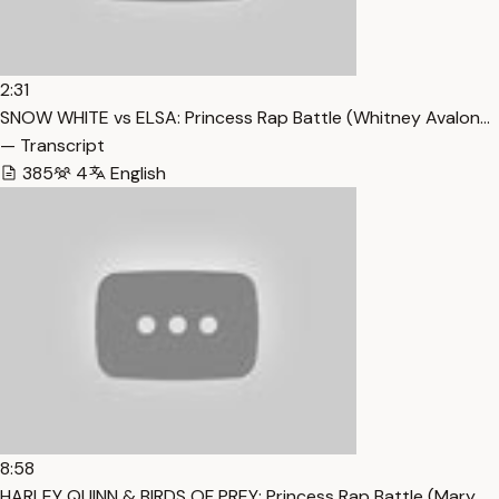
2:31
SNOW WHITE vs ELSA: Princess Rap Battle (Whitney Avalon…
— Transcript
385
4
English
8:58
HARLEY QUINN & BIRDS OF PREY: Princess Rap Battle (Mary…