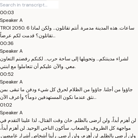
00:03
Speaker A
TROI 2050. 6 ساعات. هذه المدينة مدمرة. أنتم تقاتلون... ولكن لماذا
تقاتلون؟ قدمت لكم عرضاً...
00:36
Speaker A
لشراء مدينتكم... وتحويلها إلى ساحة حرب... لكنكم رفضتم التعاون
معي. والآن عليكم أن تتعاملوا مع ابنتي.
00:52
Speaker A
جاؤوا من أجلنا. جاؤوا من الظلام لحرق كل شيء ودفن ما تبقى. بمن
نثق عندما نكون المستهدفين دوماً؟ وأعرف الآن...
01:02
Speaker A
لن أهزم أبداً، ولن أرضى بالظلم. حان وقت القتال، لذا علينا التقدم في
مواجهة كل الظروف والصعاب. سأكون الناجي الوحيد. لن أهزم أبداً،
ولن أرضى بالظلم. لن أهزم، ولن أرضى. رأينا أشخاص أشرار غامضين.