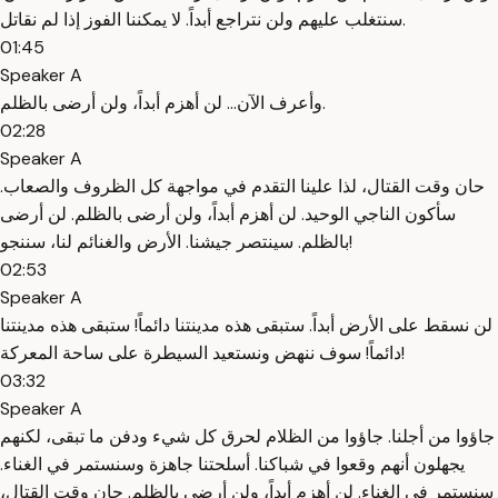
سنتغلب عليهم ولن نتراجع أبداً. لا يمكننا الفوز إذا لم نقاتل.
01:45
Speaker A
وأعرف الآن... لن أهزم أبداً، ولن أرضى بالظلم.
02:28
Speaker A
حان وقت القتال، لذا علينا التقدم في مواجهة كل الظروف والصعاب.
سأكون الناجي الوحيد. لن أهزم أبداً، ولن أرضى بالظلم. لن أرضى
بالظلم. سينتصر جيشنا. الأرض والغنائم لنا، سننجو!
02:53
Speaker A
لن نسقط على الأرض أبداً. ستبقى هذه مدينتنا دائماً! ستبقى هذه مدينتنا
دائماً! سوف ننهض ونستعيد السيطرة على ساحة المعركة!
03:32
Speaker A
جاؤوا من أجلنا. جاؤوا من الظلام لحرق كل شيء ودفن ما تبقى، لكنهم
يجهلون أنهم وقعوا في شباكنا. أسلحتنا جاهزة وسنستمر في الغناء.
سنستمر في الغناء. لن أهزم أبداً، ولن أرضى بالظلم. حان وقت القتال،