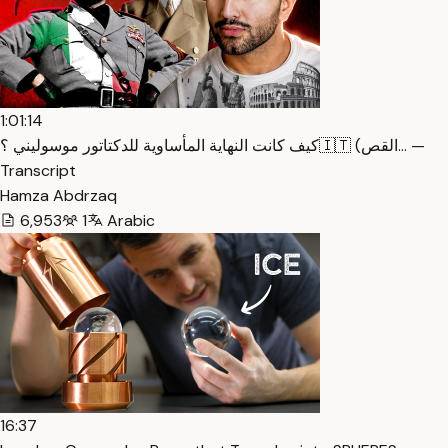
1:01:14
كيف كانت النهاية المأساوية للدكتاتور موسوليني ؟🇮🇹 (القص… —
Transcript
Hamza Abdrzaq
6,953
1
Arabic
16:37