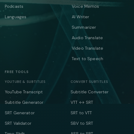
Podcasts
Voice Memos
Languages
AI Writer
Summarizer
Audio Translate
Video Translate
Text to Speech
FREE TOOLS
YOUTUBE & SUBTITLES
CONVERT SUBTITLES
YouTube Transcript
Subtitle Converter
Subtitle Generator
VTT ↔ SRT
SRT Generator
SRT to VTT
SRT Validator
SBV to SRT
Time Shift
ASS to SRT