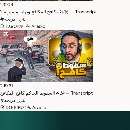
1:31:04
جثة كافح المكافح ونهاية مسيرته ؟☠️ — Transcript
#بني_ دربحه
13,901
1
Arabic
2:19:31
سقوط الحاكم كافح المكافح !!🔥😱 — Transcript
#بني_ دربحه
13,663
1
Arabic