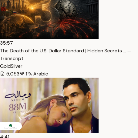
35:57
The Death of the U.S. Dollar Standard | Hidden Secrets … —
Transcript
GoldSilver
5,053
1
Arabic
4:41