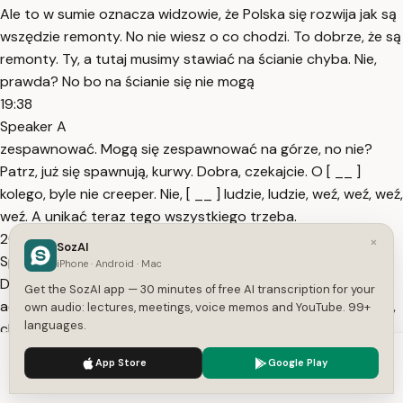
Ale to w sumie oznacza widzowie, że Polska się rozwija jak są
wszędzie remonty. No nie wiesz o co chodzi. To dobrze, że są
remonty. Ty, a tutaj musimy stawiać na ścianie chyba. Nie,
prawda? No bo na ścianie się nie mogą
19:38
Speaker A
zespawnować. Mogą się zespawnować na górze, no nie?
Patrz, już się spawnują, kurwy. Dobra, czekajcie. O [ __ ]
kolego, byle nie creeper. Nie, [ __ ] ludzie, ludzie, weź, weź, weź,
weź. A unikać teraz tego wszystkiego trzeba.
20:01
×
SozAI
Speaker A
iPhone · Android · Mac
Dobra, chyba git jest. Chyba jest git. Ej, dobra. To, że ten
Get the SozAI app — 30 minutes of free AI transcription for your
admin to zreinforsował, widzowie, jest trzeba to powiedzieć,
own audio: lectures, meetings, voice memos and YouTube. 99+
languages.
chłop jestwa legendą. Nie, ty, ale ja nawet nie wiedziałem, że
tak można, że można poprosić normalnie se admina. A wiecie
We use cookies to enhance your experience.
Privacy Policy
App Store
Google Play
kto jeszcze tak nie
Accept
Settings
20:16