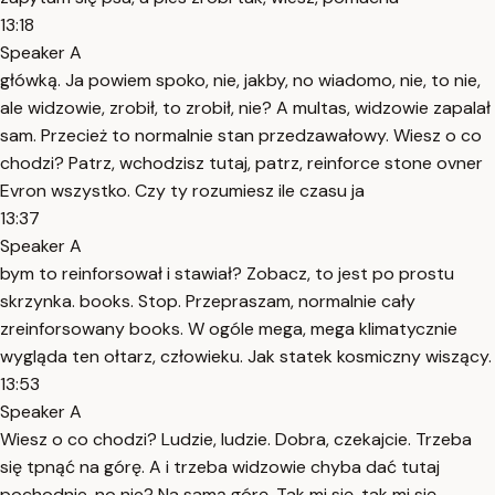
13:18
Speaker A
główką. Ja powiem spoko, nie, jakby, no wiadomo, nie, to nie,
ale widzowie, zrobił, to zrobił, nie? A multas, widzowie zapalał
sam. Przecież to normalnie stan przedzawałowy. Wiesz o co
chodzi? Patrz, wchodzisz tutaj, patrz, reinforce stone ovner
Evron wszystko. Czy ty rozumiesz ile czasu ja
13:37
Speaker A
bym to reinforsował i stawiał? Zobacz, to jest po prostu
skrzynka. books. Stop. Przepraszam, normalnie cały
zreinforsowany books. W ogóle mega, mega klimatycznie
wygląda ten ołtarz, człowieku. Jak statek kosmiczny wiszący.
13:53
Speaker A
Wiesz o co chodzi? Ludzie, ludzie. Dobra, czekajcie. Trzeba
się tpnąć na górę. A i trzeba widzowie chyba dać tutaj
pochodnie, no nie? Na samą górę. Tak mi się, tak mi się