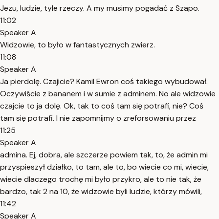
Jezu, ludzie, tyle rzeczy. A my musimy pogadać z Szapo.
11:02
Speaker A
Widzowie, to było w fantastycznych zwierz.
11:08
Speaker A
Ja pierdolę. Czajicie? Kamil Ewron coś takiego wybudował.
Oczywiście z bananem i w sumie z adminem. No ale widzowie
czajcie to ja dolę. Ok, tak to coś tam się potrafi, nie? Coś
tam się potrafi. I nie zapomnijmy o zreforsowaniu przez
11:25
Speaker A
admina. Ej, dobra, ale szczerze powiem tak, to, że admin mi
przyspieszył działko, to tam, ale to, bo wiecie co mi, wiecie,
wiecie dlaczego trochę mi było przykro, ale to nie tak, że
bardzo, tak 2 na 10, że widzowie byli ludzie, którzy mówili,
11:42
Speaker A