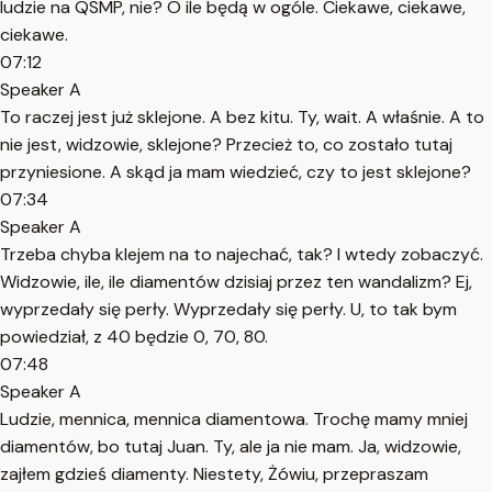
ludzie na QSMP, nie? O ile będą w ogóle. Ciekawe, ciekawe,
ciekawe.
07:12
Speaker A
To raczej jest już sklejone. A bez kitu. Ty, wait. A właśnie. A to
nie jest, widzowie, sklejone? Przecież to, co zostało tutaj
przyniesione. A skąd ja mam wiedzieć, czy to jest sklejone?
07:34
Speaker A
Trzeba chyba klejem na to najechać, tak? I wtedy zobaczyć.
Widzowie, ile, ile diamentów dzisiaj przez ten wandalizm? Ej,
wyprzedały się perły. Wyprzedały się perły. U, to tak bym
powiedział, z 40 będzie 0, 70, 80.
07:48
Speaker A
Ludzie, mennica, mennica diamentowa. Trochę mamy mniej
diamentów, bo tutaj Juan. Ty, ale ja nie mam. Ja, widzowie,
zajłem gdzieś diamenty. Niestety, Żówiu, przepraszam