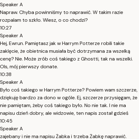
Speaker A
Napraw. Chyba powinniśmy to naprawić. W takim razie
rozpalam to szkło. Wiesz, o co chodzi?
10:27
Speaker A
Hej, Ewrun. Pamiętasz jak w Harrym Potterze robili takie
zaklęcie, że obietnica musiała być dotrzymana za wszelką
cenę? Nie. Może zrób coś takiego z Ghostti, tak na wszelki.
Ols, mój pierwszy donate.
10:38
Speaker A
Było coś takiego w Harrym Potterze? Powiem wam szczerze,
dziękuję bardzo za dono w ogóle. Ej, szczerze przysięgam, że
nie pamiętam, żeby coś takiego było. No nie tak. I nie ma
napisu dzień dobry, ale widzowie, ten napis został gdzieś
10:45
Speaker A
zajebany i nie ma napisu Żabka i trzeba Żabkę naprawić.