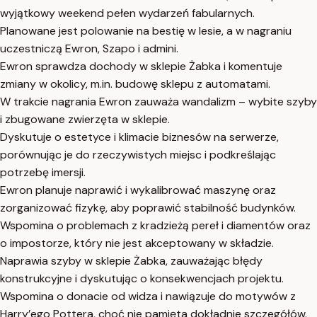
wyjątkowy weekend pełen wydarzeń fabularnych.
Planowane jest polowanie na bestię w lesie, a w nagraniu
uczestniczą Ewron, Szapo i admini.
Ewron sprawdza dochody w sklepie Żabka i komentuje
zmiany w okolicy, m.in. budowę sklepu z automatami.
W trakcie nagrania Ewron zauważa wandalizm – wybite szyby
i zbugowane zwierzęta w sklepie.
Dyskutuje o estetyce i klimacie biznesów na serwerze,
porównując je do rzeczywistych miejsc i podkreślając
potrzebę imersji.
Ewron planuje naprawić i wykalibrować maszynę oraz
zorganizować fizykę, aby poprawić stabilność budynków.
Wspomina o problemach z kradzieżą pereł i diamentów oraz
o impostorze, który nie jest akceptowany w składzie.
Naprawia szyby w sklepie Żabka, zauważając błędy
konstrukcyjne i dyskutując o konsekwencjach projektu.
Wspomina o donacie od widza i nawiązuje do motywów z
Harry’ego Pottera, choć nie pamięta dokładnie szczegółów.