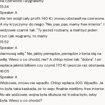
na czerwone i wygraliśmy.
15:34
Speaker A
Ale ten wziął cały profit 140 € i znowu obstawił na czerwone.
A my krzyczymy do niego: "Nie, pas, pas, mamy free interior". I
widzowie czarne tak: "Ty jesteś rozbany, a miał być jeden
rzut i jak wygramy, to mamy
15:52
Speaker A
darmową willę." Nie, jakby pieniądze, pieniądze z beta idą na
willę. Wiesz o co chodzi, nie? A chłop mówi tak: "dobra". I on
wpłaca jakimś blikiem czy czymś 170 € i jeszcze raz obstawia.
16:05
Speaker A
Widzowie, znowu nie wpadło. Chłop wpłaca 300. Wpadło. Ja
to była taka kaskada, że to więc finalnie mieliśmy free interior.
No ale widzowie, wojna była dłuższa niż trzeba było, żeby
była. Wiesz o co chodzi?