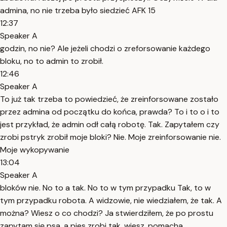
admina, no nie trzeba było siedzieć AFK 15
12:37
Speaker A
godzin, no nie? Ale jeżeli chodzi o zreforsowanie każdego
bloku, no to admin to zrobił.
12:46
Speaker A
To już tak trzeba to powiedzieć, że zreinforsowane zostało
przez admina od początku do końca, prawda? To i to o i to
jest przykład, że admin odł całą robotę. Tak. Zapytałem czy
zrobi pstryk zrobił moje bloki? Nie. Moje zreinforsowanie nie.
Moje wykopywanie
13:04
Speaker A
bloków nie. No to a tak. No to w tym przypadku Tak, to w
tym przypadku robota. A widzowie, nie wiedziałem, że tak. A
można? Wiesz o co chodzi? Ja stwierdziłem, że po prostu
zapytam się psa, a pies zrobi tak, wiesz, pomacha