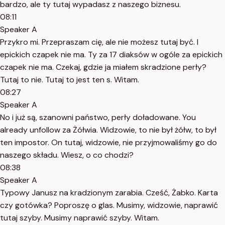
bardzo, ale ty tutaj wypadasz z naszego biznesu.
08:11
Speaker A
Przykro mi. Przepraszam cię, ale nie możesz tutaj być. I
epickich czapek nie ma. Ty za 17 diaksów w ogóle za epickich
czapek nie ma. Czekaj, gdzie ja miałem skradzione perły?
Tutaj to nie. Tutaj to jest ten s. Witam.
08:27
Speaker A
No i już są, szanowni państwo, perły doładowane. You
already unfollow za Żółwia. Widzowie, to nie był żółw, to był
ten impostor. On tutaj, widzowie, nie przyjmowaliśmy go do
naszego składu. Wiesz, o co chodzi?
08:38
Speaker A
Typowy Janusz na kradzionym zarabia. Cześć, Żabko. Karta
czy gotówka? Poproszę o glas. Musimy, widzowie, naprawić
tutaj szyby. Musimy naprawić szyby. Witam.