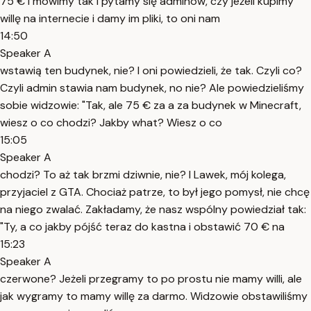
75 € i mówimy tak i pytamy się adminów, czy jeżeli kupimy
willę na internecie i damy im pliki, to oni nam
14:50
Speaker A
wstawią ten budynek, nie? I oni powiedzieli, że tak. Czyli co?
Czyli admin stawia nam budynek, no nie? Ale powiedzieliśmy
sobie widzowie: "Tak, ale 75 € za a za budynek w Minecraft,
wiesz o co chodzi? Jakby what? Wiesz o co
15:05
Speaker A
chodzi? To aż tak brzmi dziwnie, nie? I Lawek, mój kolega,
przyjaciel z GTA. Chociaż patrze, to był jego pomysł, nie chcę
na niego zwalać. Zakładamy, że nasz wspólny powiedział tak:
"Ty, a co jakby pójść teraz do kastna i obstawić 70 € na
15:23
Speaker A
czerwone? Jeżeli przegramy to po prostu nie mamy willi, ale
jak wygramy to mamy willę za darmo. Widzowie obstawiliśmy