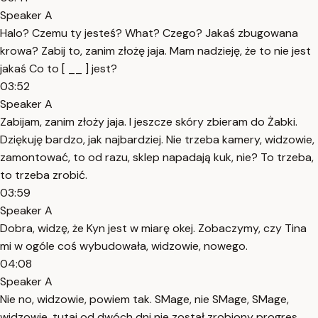
Speaker A
Halo? Czemu ty jesteś? What? Czego? Jakaś zbugowana
krowa? Zabij to, zanim złożę jaja. Mam nadzieję, że to nie jest
jakaś Co to [ __ ] jest?
03:52
Speaker A
Zabijam, zanim złoży jaja. I jeszcze skóry zbieram do Żabki.
Dziękuję bardzo, jak najbardziej. Nie trzeba kamery, widzowie,
zamontować, to od razu, sklep napadają kuk, nie? To trzeba,
to trzeba zrobić.
03:59
Speaker A
Dobra, widzę, że Kyn jest w miarę okej. Zobaczymy, czy Tina
mi w ogóle coś wybudowała, widzowie, nowego.
04:08
Speaker A
Nie no, widzowie, powiem tak. SMage, nie SMage, SMage,
widzowie, tutaj od dwóch dni nie został zrobiony progres.