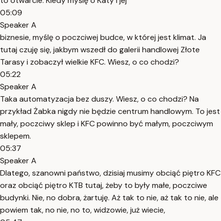
to otwarcie. Kiedy myślę o Katy i jej
05:09
Speaker A
biznesie, myślę o poczciwej budce, w której jest klimat. Ja
tutaj czuję się, jakbym wszedł do galerii handlowej Złote
Tarasy i zobaczył wielkie KFC. Wiesz, o co chodzi?
05:22
Speaker A
Taka automatyzacja bez duszy. Wiesz, o co chodzi? Na
przykład Żabka nigdy nie będzie centrum handlowym. To jest
mały, poczciwy sklep i KFC powinno być małym, poczciwym
sklepem.
05:37
Speaker A
Dlatego, szanowni państwo, dzisiaj musimy obciąć piętro KFC
oraz obciąć piętro KTB tutaj, żeby to były małe, poczciwe
budynki. Nie, no dobra, żartuję. Aż tak to nie, aż tak to nie, ale
powiem tak, no nie, no to, widzowie, już wiecie,