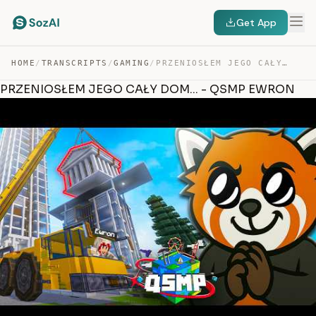
Get App
HOME
/
TRANSCRIPTS
/
GAMING
/
PRZENIOSŁEM JEGO CAŁY DOM… – QSMP EWRON — TRANSCRIPT
PRZENIOSŁEM JEGO CAŁY DOM... - QSMP EWRON