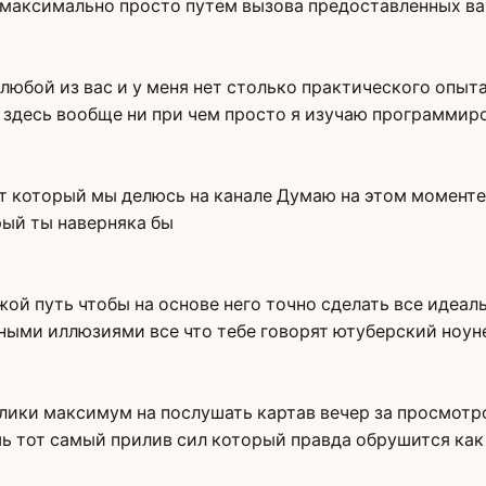
ся максимально просто путем вызова предоставленных в
юбой из вас и у меня нет столько практического опыта
здесь вообще ни при чем просто я изучаю программир
пыт который мы делюсь на канале Думаю на этом момент
рый ты наверняка бы
ой путь чтобы на основе него точно сделать все идеаль
дными иллюзиями все что тебе говорят ютуберский ноу
лики максимум на послушать картав вечер за просмотр
 тот самый прилив сил который правда обрушится как 