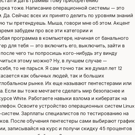
дестал и дать граммы тому приобретению
ворка тоже. Написание операционной системы — это
. Да. Сейчас всех их принято делить по уровням знаний
рую ты претендуешь. Мыша, говори мне об этом. Акцент
ремя забудем про все эти категории и
юбая программа в компьютере, начиная от банального
р для тебя — это включить его, выключить, зайти в
, после чего ты попросишь кого-нибудь эту винду
учиться этому можно? Ну, в лучшем случае —
ебя, то не парься. Я сам точно так же думал лет 12
касается как обычных людей, так и больших
 глобальном рынке. Их еще называют пентестерами или
. Если вы тоже мечтаете сделать мир безопаснее и
урсе White. Работаете навыки взлома и кибератак на
лефон. Освоите устройство операционных систем Linux
IT-систем. Зарплаты специалистов по тестированию на
ыков. После обучения пентестеры сами выбирают график
ии, записывайся на курс и получи скидку 45 процентов