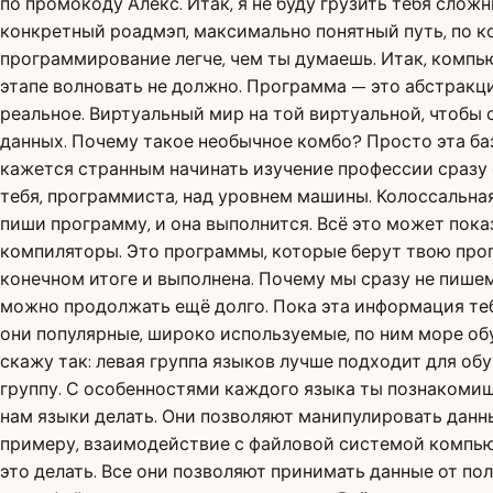
по промокоду Алекс. Итак, я не буду грузить тебя слож
конкретный роадмэп, максимально понятный путь, по 
программирование легче, чем ты думаешь. Итак, компью
этапе волновать не должно. Программа — это абстракция
реальное. Виртуальный мир на той виртуальной, чтобы 
данных. Почему такое необычное комбо? Просто эта баз
кажется странным начинать изучение профессии сразу 
тебя, программиста, над уровнем машины. Колоссальная
пиши программу, и она выполнится. Всё это может показ
компиляторы. Это программы, которые берут твою прог
конечном итоге и выполнена. Почему мы сразу не пишем
можно продолжать ещё долго. Пока эта информация тебе
они популярные, широко используемые, по ним море об
скажу так: левая группа языков лучше подходит для обу
группу. С особенностями каждого языка ты познакомишь
нам языки делать. Они позволяют манипулировать данн
примеру, взаимодействие с файловой системой компью
это делать. Все они позволяют принимать данные от по