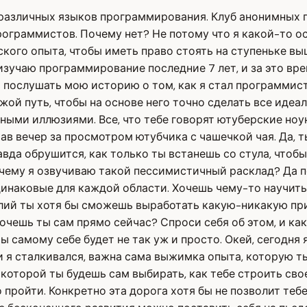
ю 8 различных языков программирования. Клуб анонимных 
программистов. Почему нет? Не потому что я какой-то 
еского опыта, чтобы иметь право стоять на ступеньке в
изучаю программирование последние 7 лет, и за это вр
ь послушать мою историю о том, как я стал программист
ой путь, чтобы на основе него точно сделать все идеал
ными иллюзиями. Все, что тебе говорят ютуберские ноу
в вечер за просмотром ютубчика с чашечкой чая. Да, 
вда обрушится, как только ты встанешь со стула, чтоб
Почему я озвучиваю такой пессимистичный расклад? Да п
динаковые для каждой области. Хочешь чему-то научитьс
илий ты хотя бы сможешь выработать какую-никакую пр
 хочешь ты сам прямо сейчас? Спроси себя об этом, и ка
 самому себе будет не так уж и просто. Окей, сегодня я
и я сталкивался, важна сама выжимка опыта, которую т
а которой ты будешь сам выбирать, как тебе строить сво
 пройти. Конкретно эта дорога хотя бы не позволит теб