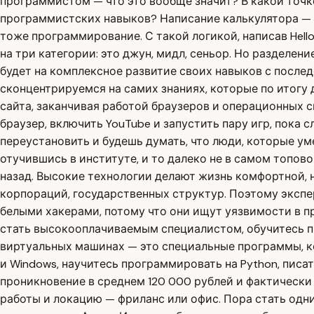
программистом — что это вообще значит? В какой точк
программистских навыков? Написание калькулятора — 
тоже программирование. С такой логикой, написав Hell
на три категории: это джун, мидл, сеньор. Но разделен
будет на комплексное развитие своих навыков с после
сконцентрируемся на самих знаниях, которые по итогу 
сайта, заканчивая работой браузеров и операционных си
браузер, включить YouTube и запустить пару игр, пока 
переустановить и будешь думать, что люди, которые ум
отучившись в институте, и то далеко не в самом топовом
назад. Высокие технологии делают жизнь комфортной, 
корпораций, государственных структур. Поэтому экспе
белыми хакерами, потому что они ищут уязвимости в пр
стать высокооплачиваемым специалистом, обучитесь проф
виртуальных машинах — это специальные программы, к
и Windows, научитесь программировать на Python, писа
проникновение в среднем 120 000 рублей и фактически
работы и локацию — фриланс или офис. Пора стать одни