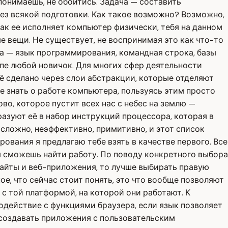
 понимаешь, не обойтись. Задача — составить
ез всякой подготовки. Как такое возможно? Возможно,
Как ее исполняет компьютер физически, тебя на данном
ые вещи. Не существует, не воспринимая это как что-то
ка — язык программирования, командная строка, базы
ипе любой новичок. Для многих сфер деятельности
ё сделано через слои абстракции, которые отделяют
е знать о работе компьютера, пользуясь этим просто
во, которое пустит всех нас с небес на землю —
азуют её в набор инструкций процессора, которая в
сложно, неэффективно, примитивно, и этот список
ования я предлагаю тебе взять в качестве первого. Все
 сможешь найти работу. По поводу конкретного выбора
 сайты и веб-приложения, то лучше выбирать правую
е, что сейчас стоит понять, это что вообще позволяют
 той платформой, на которой они работают. К
действие с функциями браузера, если язык позволяет
, создавать приложения с пользовательским