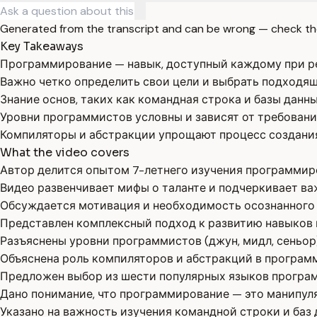
Generated from the transcript and can be wrong — check th
Key Takeaways
Программирование — навык, доступный каждому при ре
Важно четко определить свои цели и выбрать подходя
Знание основ, таких как командная строка и базы данны
Уровни программистов условны и зависят от требовани
Компиляторы и абстракции упрощают процесс создани
What the video covers
Автор делится опытом 7-летнего изучения программиро
Видео развенчивает мифы о таланте и подчеркивает ва
Обсуждается мотивация и необходимость осознанного 
Представлен комплексный подход к развитию навыков
Разъяснены уровни программистов (джун, мидл, сеньор)
Объяснена роль компиляторов и абстракций в програм
Предложен выбор из шести популярных языков програм
Дано понимание, что программирование — это манипул
Указано на важность изучения командной строки и баз 