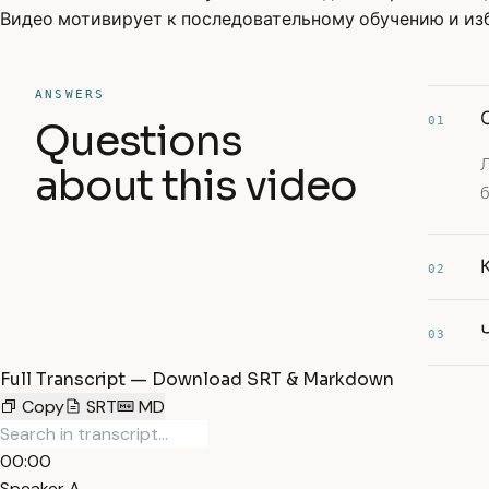
Видео мотивирует к последовательному обучению и изб
ANSWERS
01
Questions
about this video
б
02
03
Full Transcript — Download SRT & Markdown
Copy
SRT
MD
00:00
Speaker A