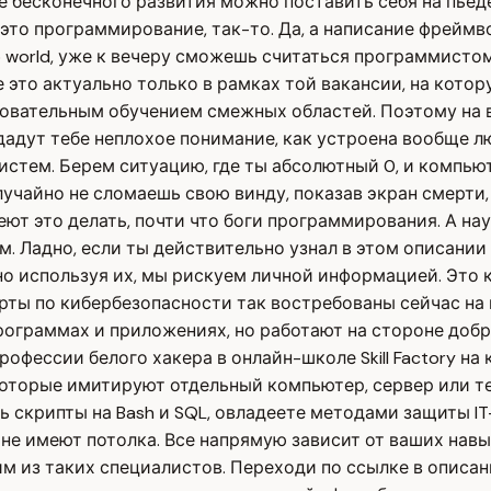
е бесконечного развития можно поставить себя на пье
это программирование, так-то. Да, а написание фрейм
o world, уже к вечеру сможешь считаться программистом
ие это актуально только в рамках той вакансии, на кото
довательным обучением смежных областей. Поэтому на в
дадут тебе неплохое понимание, как устроена вообще л
стем. Берем ситуацию, где ты абсолютный 0, и компьюте
случайно не сломаешь свою винду, показав экран смерти
еют это делать, почти что боги программирования. А на
. Ладно, если ты действительно узнал в этом описании с
но используя их, мы рискуем личной информацией. Это 
рты по кибербезопасности так востребованы сейчас на
ограммах и приложениях, но работают на стороне добра
ессии белого хакера в онлайн-школе Skill Factory на к
оторые имитируют отдельный компьютер, сервер или те
ть скрипты на Bash и SQL, овладеете методами защиты 
 не имеют потолка. Все напрямую зависит от ваших нав
м из таких специалистов. Переходи по ссылке в описан