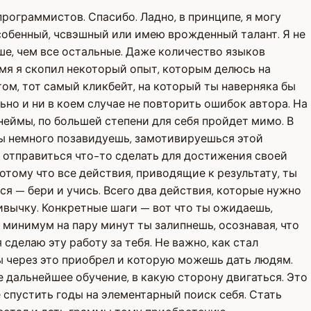
программистов. Спасибо. Ладно, в принципе, я могу
особенный, чсвэшный или имею врожденный талант. Я не
ыше, чем все остальные. Даже количество языков
емя я скопил некоторый опыт, которым делюсь на
ом, тот самый кликбейт, на который ты наверняка бы
ьно и ни в коем случае не повторить ошибок автора. На
неймы, по большей степени для себя пройдет мимо. В
ты немного позавидуешь, замотивируешься этой
ы отправиться что-то сделать для достижения своей
отому что все действия, приводящие к результату, ты
я — бери и учись. Всего два действия, которые нужно
ивычку. Конкретные шаги — вот что ты ожидаешь,
к минимум на пару минут ты залипнешь, осознавая, что
 сделаю эту работу за тебя. Не важно, как стал
ы через это приобрел и которую можешь дать людям.
е дальнейшее обучение, в какую сторону двигаться. Это
е спустить годы на элементарный поиск себя. Стать