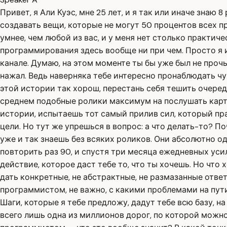
Привет, я Али Куэс, мне 25 лет, и я так или иначе зна
создавать вещи, которые не могут 50 процентов всех 
умнее, чем любой из вас, и у меня нет столько практич
программирования здесь вообще ни при чем. Просто я 
канале. Думаю, на этом моменте ты бы уже был не проч
нажал. Ведь наверняка тебе интересно пронаблюдать чуж
этой истории так хорош, перестань себя тешить очеред
среднем подобные ролики максимум на послушать карта
истории, испытаешь тот самый прилив сил, который пра
цели. Но тут же упрешься в вопрос: а что делать-то? 
уже и так знаешь без всяких роликов. Они абсолютно о
повторить раз 90, и спустя три месяца ежедневных ус
действие, которое даст тебе то, что ты хочешь. Но что
дать конкретные, не абстрактные, не размазанные ответы
программистом, не важно, с какими проблемами на пут
Шаги, которые я тебе предложу, дадут тебе всю базу, н
всего лишь одна из миллионов дорог, по которой можно