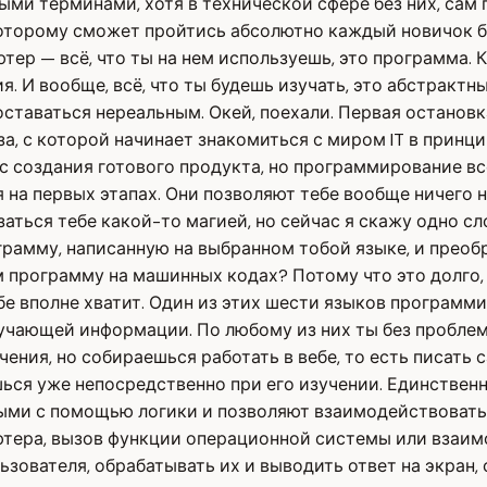
ными терминами, хотя в технической сфере без них, сам
которому сможет пройтись абсолютно каждый новичок б
тер — всё, что ты на нем используешь, это программа. 
. И вообще, всё, что ты будешь изучать, это абстрактн
оставаться нереальным. Окей, поехали. Первая останов
а, с которой начинает знакомиться с миром IT в принц
с создания готового продукта, но программирование вс
 на первых этапах. Они позволяют тебе вообще ничего н
аться тебе какой-то магией, но сейчас я скажу одно сло
рамму, написанную на выбранном тобой языке, и преобр
 программу на машинных кодах? Потому что это долго, 
 вполне хватит. Один из этих шести языков программир
учающей информации. По любому из них ты без проблем
чения, но собираешься работать в вебе, то есть писать
ся уже непосредственно при его изучении. Единственно
ыми с помощью логики и позволяют взаимодействовать с
тера, вызов функции операционной системы или взаимо
льзователя, обрабатывать их и выводить ответ на экран