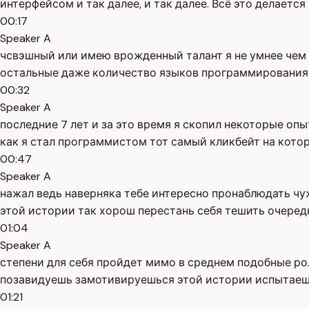
интерфейсом и так далее, и так далее. Всё это делает
00:17
Speaker A
чсвэшный или имею врожденный талант я не умнее чем л
остальные даже количество языков программирования 
00:32
Speaker A
последние 7 лет и за это время я скопил некоторые о
как я стал программистом тот самый кликбейт на кото
00:47
Speaker A
нажал ведь наверняка тебе интересно пронаблюдать чуж
этой истории так хорош перестань себя тешить очере
01:04
Speaker A
степени для себя пройдет мимо в среднем подобные ро
позавидуешь замотивируешься этой истории испытаешь
01:21