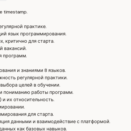
e timestamp.
гулярной практике.
щий язык программирования.
х, критично для старта.
й вакансий.
я программ.
вания и знаниями 8 языков.
жность регулярной практики.
выбора целей в обучении.
 и пониманию работы программ.
 и их относительность.
мировании.
мирования для старта.
яция данными и взаимодействие с платформой.
данных как базовых навыков.