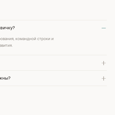
овичку?
рования, командной строки и
звития.
ажны?