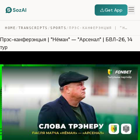
Get App
HOME
/
TRANSCRIPTS
/
SPORTS
/
ПРЭС-КАНФЕРЭНЦЫЯ | “НЁМАН” — “АРСЕНАЛ” | БВЛ-26, 14 ТУР — TRANSCRIPT
Прэс-канферэнцыя | "Нёман" — "Арсенал" | БВЛ-26, 14
тур