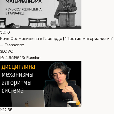
50:16
Речь Солженицына в Гарварде | “Против материализма”
— Transcript
SLOVO
4,651
1
Russian
1:22:55