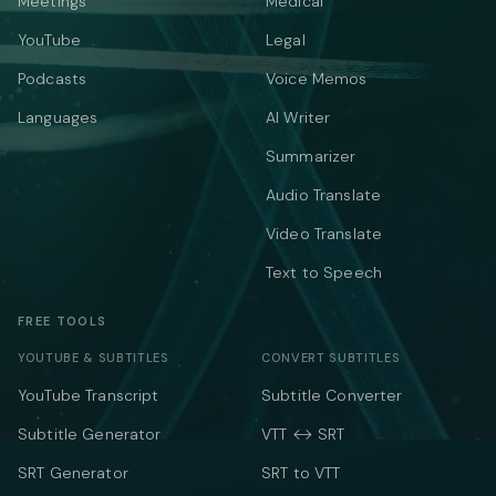
Meetings
Medical
YouTube
Legal
Podcasts
Voice Memos
Languages
AI Writer
Summarizer
Audio Translate
Video Translate
Text to Speech
FREE TOOLS
YOUTUBE & SUBTITLES
CONVERT SUBTITLES
YouTube Transcript
Subtitle Converter
Subtitle Generator
VTT ↔ SRT
SRT Generator
SRT to VTT