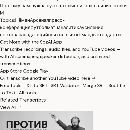
Поэтому нам нужна нужен только игрок в линию атаки.
M.
Topics:
Нёман
Арсенал
пресс-
конференция
футбол
матч
аналитика
усиление
состава
нападающий
психология команды
стандарты
Get More with the SozAI App
Transcribe recordings, audio files, and YouTube videos —
with AI summaries, speaker detection, and unlimited
transcriptions.
App Store
Google Play
Or transcribe another YouTube video here →
Free tools:
TXT to SRT
·
SRT Validator
·
Merge SRT
·
Subtitle
to Text
·
All tools
Related Transcripts
View All