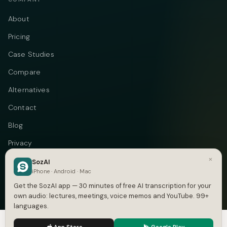
About
Pricing
Case Studies
Compare
Alternatives
Contact
Blog
Privacy
×
Terms
SozAI
iPhone · Android · Mac
DMCA
Get the SozAI app — 30 minutes of free AI transcription for your
own audio: lectures, meetings, voice memos and YouTube. 99+
languages.
We use cookies to enhance your experience.
Privacy Policy