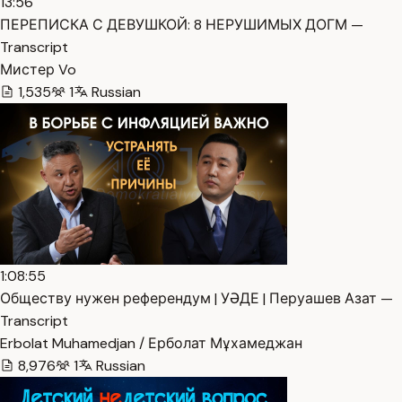
13:56
ПЕРЕПИСКА С ДЕВУШКОЙ: 8 НЕРУШИМЫХ ДОГМ —
Transcript
Мистер Vo
1,535
1
Russian
1:08:55
Обществу нужен референдум | УӘДЕ | Перуашев Азат —
Transcript
Erbolat Muhamedjan / Ерболат Мұхамеджан
8,976
1
Russian