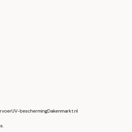
orvoer
UV-bescherming
Dakenmarkt.nl
s.