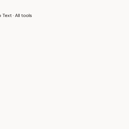
o Text
·
All tools