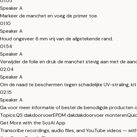
01:05
Speaker A
Markeer de manchet en voeg de primer toe.
01:10
Speaker A
Houd ongeveer 6 mm vrij van de afgetekende rand.
01:54
Speaker A
Verwijder de folie en druk de manchet stevig aan met de aand
02:04
Speaker A
Om de naad te beschermen tegen schadelijke UV-straling, kit je
02:15
Speaker A
Ga voor meer informatie of bestel de benodigde producten 
Topics:
QS dakdoorvoer
EPDM dak
dakdoorvoer monteren
Quic
Get More with the SozAI App
Transcribe recordings, audio files, and YouTube videos — with