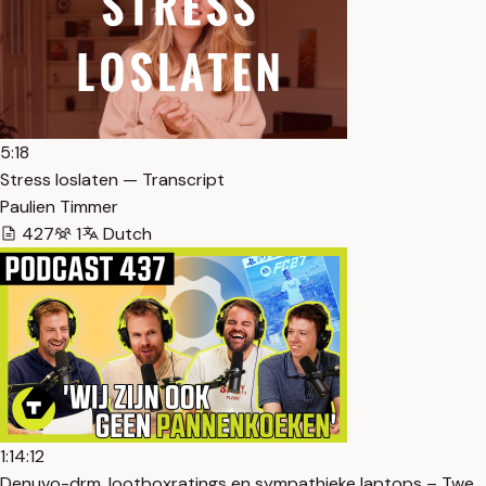
5:18
Stress loslaten — Transcript
Paulien Timmer
427
1
Dutch
1:14:12
Denuvo-drm, lootboxratings en sympathieke laptops – Twe…