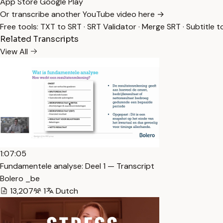
App Store
Google Play
Or transcribe another YouTube video here →
Free tools:
TXT to SRT
·
SRT Validator
·
Merge SRT
·
Subtitle t
Related Transcripts
View All
1:07:05
Fundamentele analyse: Deel 1 — Transcript
Bolero _be
13,207
1
Dutch