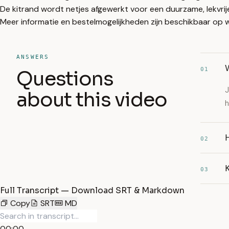
De kitrand wordt netjes afgewerkt voor een duurzame, lekvrij
Meer informatie en bestelmogelijkheden zijn beschikbaar op 
ANSWERS
01
Questions
J
about this video
h
H
02
03
Full Transcript — Download SRT & Markdown
Copy
SRT
MD
00:00