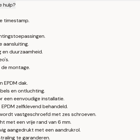
e hulp?
e timestamp.
chtingstoepassingen.
 aansluiting.
ng en duurzaamheid.
eo's.
r de montage.
en EPDM dak.
bels en ontluchting.
 een eenvoudige installatie.
t EPDM zelfklevend behandeld.
wordt vastgeschroefd met zes schroeven.
t met een vrije rand van 6 mm.
vig aangedrukt met een aandrukrol.
raling te garanderen.