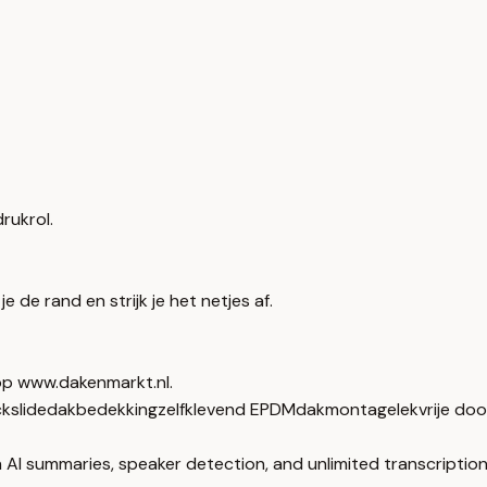
rukrol.
 de rand en strijk je het netjes af.
op www.dakenmarkt.nl.
kslide
dakbedekking
zelfklevend EPDM
dakmontage
lekvrije do
 AI summaries, speaker detection, and unlimited transcription