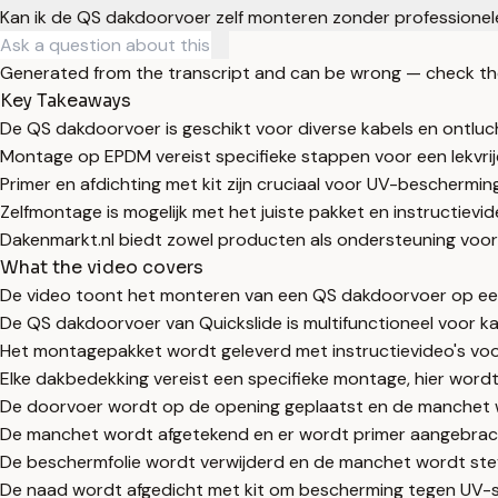
Kan ik de QS dakdoorvoer zelf monteren zonder professionel
Generated from the transcript and can be wrong — check th
Key Takeaways
De QS dakdoorvoer is geschikt voor diverse kabels en ontlu
Montage op EPDM vereist specifieke stappen voor een lekvrije
Primer en afdichting met kit zijn cruciaal voor UV-beschermi
Zelfmontage is mogelijk met het juiste pakket en instructievid
Dakenmarkt.nl biedt zowel producten als ondersteuning voo
What the video covers
De video toont het monteren van een QS dakdoorvoer op e
De QS dakdoorvoer van Quickslide is multifunctioneel voor ka
Het montagepakket wordt geleverd met instructievideo's voor
Elke dakbedekking vereist een specifieke montage, hier word
De doorvoer wordt op de opening geplaatst en de manchet 
De manchet wordt afgetekend en er wordt primer aangebrach
De beschermfolie wordt verwijderd en de manchet wordt ste
De naad wordt afgedicht met kit om bescherming tegen UV-st