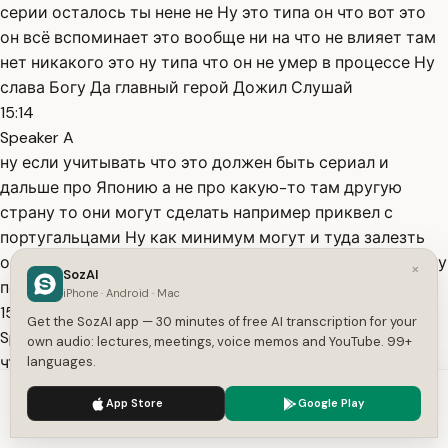
серии осталось ты нене не Ну это типа он что вот это
он всё вспоминает это вообще ни на что не влияет там
нет никакого это ну типа что он не умер в процессе Ну
слава Богу Да главный герой Дожил Слушай
15:14
Speaker A
ну если учитывать что это должен быть сериал и
дальше про Японию а не про какую-то там другую
страну то они могут сделать например приквел с
португальцами Ну как минимум могут и туда залезть
они могут продолжить Приключения анжен Сана там ну
×
SozAI
понятно
iPhone · Android · Mac
15:35
Get the SozAI app — 30 minutes of free AI transcription for your
Speaker A
own audio: lectures, meetings, voice memos and YouTube. 99+
что уже будут новые какие-то персонажи Ну то есть я
languages.
бы посмотрел как католики Приплыли первый раз в
We use cookies to enhance your experience.
Privacy Policy
App Store
Google Play
Японию и как они смогли японцев обратить в
Accept
Settings
католичество Ну типа это интересно это был бы прикл