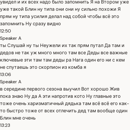
увидел и их всех надо было запомнить Я на Втором уже
уже такой Блин ну типа они они ну сильно похожи Я
прям ну типа усилия делал над собой чтобы всё это
запомнить Ну сразу видно
12:50
Speaker A
ты Слушай ну ты Неужели их так прям путал Да там и
дедов не так уж много много там все Деды все важные
ключевые эти там там деды ра Нага один его ни с кем
не спутаешь это скорпион из комба я
13:06
Speaker A
в середине первого сезона выучил Вот хорошо Жив
пока знаю Ну да А эти напротив кото Ну главные это
тоже очень харизматичный дядька там всё всё его как-
то быстро тоже от всех отлечить дед там вообще один
Блин мне очень
13:23