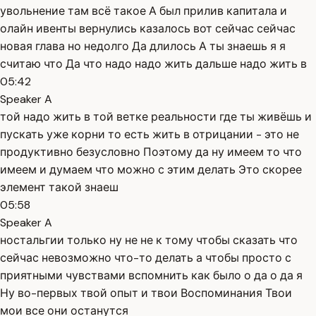
увольнение там всё такое А был прилив капитала и
олайн ивенты вернулись казалось вот сейчас сейчас
новая глава но недолго Да длилось А ты знаешь я я
считаю что Да что надо надо жить дальше надо жить в
05:42
Speaker A
той надо жить в той ветке реальности где ты живёшь и
пускать уже корни то есть жить в отрицании - это не
продуктивно безусловно Поэтому да ну имеем то что
имеем и думаем что можно с этим делать Это скорее
элемент такой знаеш
05:58
Speaker A
ностальгии только ну не не к тому чтобы сказать что
сейчас невозможно что-то делать а чтобы просто с
приятными чувствами вспомнить как было о да о да я
Ну во-первых твой опыт и твои Воспоминания Твои
мои все они останутся