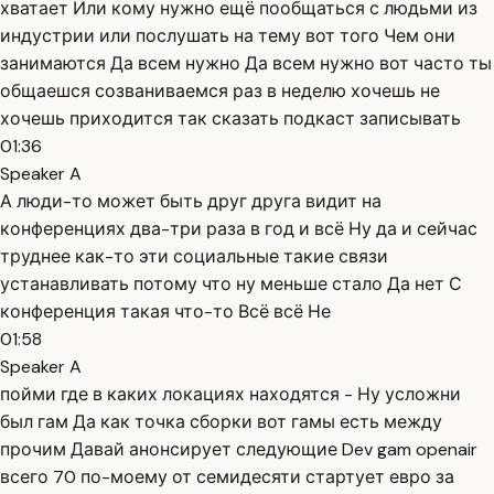
хватает Или кому нужно ещё пообщаться с людьми из
индустрии или послушать на тему вот того Чем они
занимаются Да всем нужно Да всем нужно вот часто ты
общаешся созваниваемся раз в неделю хочешь не
хочешь приходится так сказать подкаст записывать
01:36
Speaker A
А люди-то может быть друг друга видит на
конференциях два-три раза в год и всё Ну да и сейчас
труднее как-то эти социальные такие связи
устанавливать потому что ну меньше стало Да нет С
конференция такая что-то Всё всё Не
01:58
Speaker A
пойми где в каких локациях находятся - Ну усложни
был гам Да как точка сборки вот гамы есть между
прочим Давай анонсирует следующие Dev gam openair
всего 70 по-моему от семидесяти стартует евро за