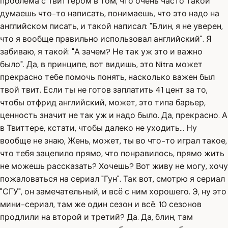
проблема с Твиттером в том, что очень часто такой
думаешь что-то написать, понимаешь, что это надо на
английском писать, и такой написал: "Блин, я не уверен,
что я вообще правильно использовал английский". Я
забиваю, я такой: "А зачем? Не так уж это и важно
было". Да, в принципе, вот видишь, это Nitra может
прекрасно тебе помочь понять, насколько важен был
твой твит. Если ты не готов заплатить 41 цент за то,
чтобы отфрид английский, может, это типа барьер,
ценность значит не так уж и надо было. Да, прекрасно. А
в Твиттере, кстати, чтобы далеко не уходить... Ну
вообще не знаю, Жень, может, ты во что-то играл такое,
что тебя зацепило прямо, что понравилось, прямо жить
не можешь рассказать? Хочешь? Вот живу не могу, хочу
пожаловаться на сериал "Гун". Так вот, смотрю я сериал
"СГУ", он замечательный, и всё с ним хорошего. Э, ну это
мини-сериал, там же один сезон и всё. 10 сезонов
продлили на второй и третий? Да. Да, блин, там