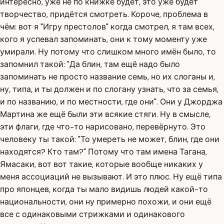
интересно, уже не по книжке будет, это уже будет
творчество, придётся смотреть. Короче, проблема в
чём: вот я "Игру престолов" когда смотрел, я там всех,
кого я успевал запоминать, они к тому моменту уже
умирали. Ну потому что слишком много имён было, то
запомнил такой: "Да блин, там ещё надо было
запоминать не просто название семь, но их слоганы и,
ну, типа, и ты должен и по слогану узнать, что за семья,
и по названию, и по местности, где они". Они у Джорджа
Мартина же ещё были эти всякие стяги. Ну в смысле,
эти флаги, где что-то нарисовано, перевёрнуто. Это
человеку ты такой: "То умереть не может, блин, где они
находятся? Кто там?" Потому что там имена Тагана,
Ямасаки, вот вот такие, которые вообще никаких у
меня ассоциаций не вызывают. И это плюс. Ну ещё типа
про японцев, когда ты мало видишь людей какой-то
национальности, они ну примерно похожи, и они ещё
все с одинаковыми стрижками и одинакового