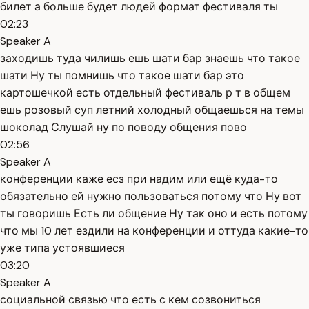
билет а больше будет людей формат фестиваля ты
02:23
Speaker A
заходишь туда чилишь ешь шати бар знаешь что такое
шати Ну ты помнишь что такое шати бар это
картошечкой есть отдельный фестиваль р т в общем
ешь розовый суп летний холодный общаешься на темы
шоколад Слушай ну по поводу общения пово
02:56
Speaker A
конференции каже есз при надим или ещё куда-то
обязательно ей нужно пользоваться потому что Ну вот
ты говоришь Есть ли общение Ну так оно и есть потому
что мы 10 лет ездили на конференции и оттуда какие-то
уже типа устоявшиеся
03:20
Speaker A
социальной связью что есть с кем созвониться