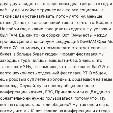
друг друга видят на конференциях два-три раза в год, и
всё. Ну да, и сейчас труднее как-то эти социальные
такие связи устанавливать, потому что, ну, меньше
стало. Да нет, с конференцией такая-то что-то. Всё, всё.
Не пойми где, в каких локациях находятся. Ну, усложни
был ГАМ. Да, как точка сборки. Вот ГАМы есть, между
прочим. Давай анонсируем следующий DevGAM OpenAir.
Всего 70, по-моему, от семидесяти стартует евро за
билет, а больше будет людей. Формат фестиваля: ты
заходишь туда, чилишь, ешь, шати-бар. Знаешь, что
такое шати? Ну, ты помнишь, что такое шати-бар? Это
картошечкой есть отдельный фестиваль РТ. В общем,
ешь розовый суп летний холодный, общаешься на темы
шоколад. Слушай, ну по поводу общения после
конференции, кажись, ЕЗС, Принадим или ещё куда-то
обязательно ей нужно пользоваться, потому что... Ну,
вот ты говоришь: есть ли общение? Ну, так оно и есть,
потому что мы 10 лет ездили на конференции, и оттуда