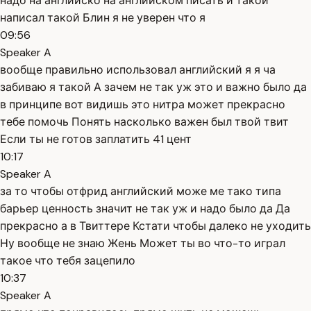
надо на английско на английском писать и такой
написал такой Блин я не уверен что я
09:56
Speaker A
вообще правильно использовал английский я я ча
забиваю я такой А зачем не так уж это и важно было да
в принципе вот видишь это нитра может прекрасно
тебе помочь Понять насколько важен был твой твит
Если ты не готов заплатить 41 цент
10:17
Speaker A
за то чтобы отфрид английский може ме тако типа
барьер ценность значит не так уж и надо было да Да
прекрасно а в Твиттере Кстати чтобы далеко не уходить
Ну вообще не знаю Жень Может ты во что-то играл
такое что тебя зацепило
10:37
Speaker A