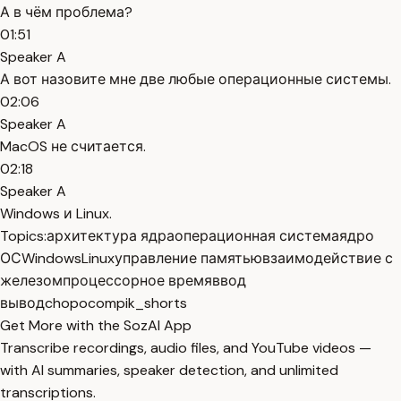
А в чём проблема?
01:51
Speaker A
А вот назовите мне две любые операционные системы.
02:06
Speaker A
MacOS не считается.
02:18
Speaker A
Windows и Linux.
Topics:
архитектура ядра
операционная система
ядро
ОС
Windows
Linux
управление памятью
взаимодействие с
железом
процессорное время
ввод
вывод
chopocompik_shorts
Get More with the SozAI App
Transcribe recordings, audio files, and YouTube videos —
with AI summaries, speaker detection, and unlimited
transcriptions.