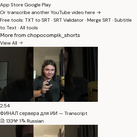
App Store
Google Play
Or transcribe another YouTube video here →
Free tools:
TXT to SRT
·
SRT Validator
·
Merge SRT
·
Subtitle
to Text
·
All tools
More from chopocompik_shorts
View All
2:54
ФИНАЛ сервера для ИИ — Transcript
133
1
Russian