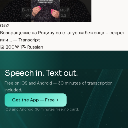
0:52
Возвращение на Родину со статусом беженца – секрет
или … — Transcript
200
1
Russian
Speech in. Text out.
Free on iOS and Android — 30 minutes of transcription
included.
Get the App — Free
iOS and Android. 30 minutes free, no card.