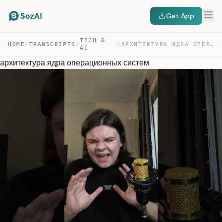
Get App
TECH &
HOME
/
TRANSCRIPTS
/
/
АРХИТЕКТУРА ЯДРА ОПЕРАЦИОННЫХ СИСТЕМ — TRANSCRIPT
AI
архитектура ядра операционных систем