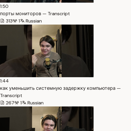
1:50
порты мониторов — Transcript
313
1
Russian
1:44
как уменьшить системную задержку компьютера —
Transcript
267
1
Russian